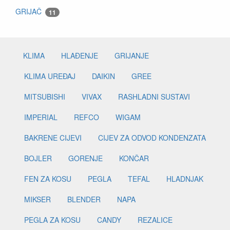
GRIJAČ
11
KLIMA
HLAĐENJE
GRIJANJE
KLIMA UREĐAJ
DAIKIN
GREE
MITSUBISHI
VIVAX
RASHLADNI SUSTAVI
IMPERIAL
REFCO
WIGAM
BAKRENE CIJEVI
CIJEV ZA ODVOD KONDENZATA
BOJLER
GORENJE
KONČAR
FEN ZA KOSU
PEGLA
TEFAL
HLADNJAK
MIKSER
BLENDER
NAPA
PEGLA ZA KOSU
CANDY
REZALICE