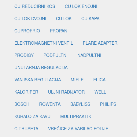
CU REDUCIRNI KOS
CU LOK ENOJNI
CU LOK DVOJNI
CU LOK
CU KAPA
CUPROFRIO
PROPAN
ELEKTROMAGNETNI VENTIL
FLARE ADAPTER
PRODIGY
PODPULTNI
NADPULTNI
UNUTARNJA REGULACIJA
VANJSKA REGULACIJA
MIELE
ELICA
KALORIFER
ULJNI RADIJATOR
WELL
BOSCH
ROWENTA
BABYLISS
PHILIPS
KUHALO ZA KAVU
MULTIPRAKTIK
CITRUSETA
VREĆICE ZA VARILAC FOLIJE