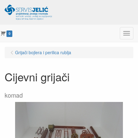
Menu
0
Grijači bojlera i perilica rublja
Cijevni grijači
komad