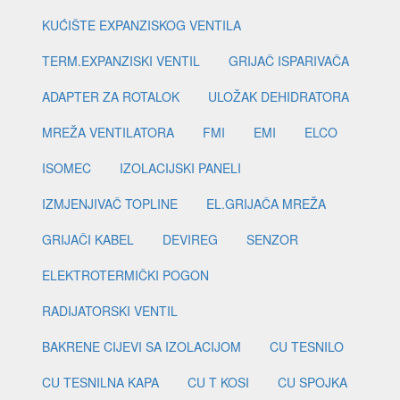
KUĆIŠTE EXPANZISKOG VENTILA
TERM.EXPANZISKI VENTIL
GRIJAČ ISPARIVAČA
ADAPTER ZA ROTALOK
ULOŽAK DEHIDRATORA
MREŽA VENTILATORA
FMI
EMI
ELCO
ISOMEC
IZOLACIJSKI PANELI
IZMJENJIVAČ TOPLINE
EL.GRIJAČA MREŽA
GRIJAČI KABEL
DEVIREG
SENZOR
ELEKTROTERMIČKI POGON
RADIJATORSKI VENTIL
BAKRENE CIJEVI SA IZOLACIJOM
CU TESNILO
CU TESNILNA KAPA
CU T KOSI
CU SPOJKA