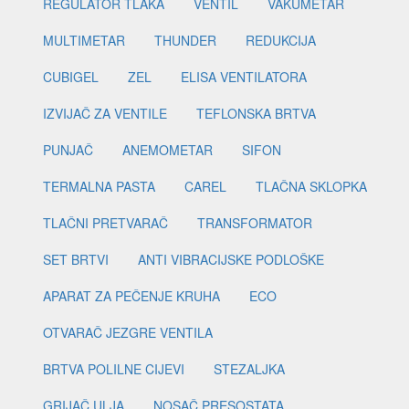
REGULATOR TLAKA
VENTIL
VAKUMETAR
MULTIMETAR
THUNDER
REDUKCIJA
CUBIGEL
ZEL
ELISA VENTILATORA
IZVIJAČ ZA VENTILE
TEFLONSKA BRTVA
PUNJAČ
ANEMOMETAR
SIFON
TERMALNA PASTA
CAREL
TLAČNA SKLOPKA
TLAČNI PRETVARAČ
TRANSFORMATOR
SET BRTVI
ANTI VIBRACIJSKE PODLOŠKE
APARAT ZA PEČENJE KRUHA
ECO
OTVARAČ JEZGRE VENTILA
BRTVA POLILNE CIJEVI
STEZALJKA
GRIJAČ ULJA
NOSAČ PRESOSTATA