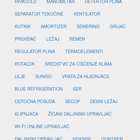
RIVACOLD
MANOMETAR
DETEKTOR PLINA
SEPARATOR TEKUĆINE
VENTILATOR
KUTNIK
AMORTIZER
SEMERING
GRIJAČ
PREKIDAČ
LEŽAJ
REMEN
REGULATOR PLINA
TERMOELEMENTI
ROTALOK
SREDSTVO ZA ČIŠĆENJE KLIMA
ULJE
SUNISO
VRATA ZA HLADNJAČE
BLUE REFRIGERATION
SER
ODTOČNA POSUDA
SECOP
DESNI LEŽAJ
KLIPNJAČA
ŽIČANI DALJINSKI UPRAVLJAČ
WI-FI ONLINE UPRAVLJAČ
DALJINSKI UPRAVLJAČ
HISENSE
GUNTNER