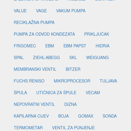
VALUE
VAGE
VAKUM PUMPA
RECIKLAŽNA PUMPA
PUMPA ZA ODVOD KONDEZATA
PRIKLJUČAK
FRIGOMEC
EBM
EBM PAPST
HIDRIA
SPAL
ZIEHL-ABEGG
SKL
WEIGUANG
MEMBRANSKI VENTIL
BITZER
FUCHS RENISO
MIKROPROCESOR
TULJAVA
ŠPULA
UTIČNICA ZA ŠPULE
VECAM
NEPOVRATNI VENTIL
DIZNA
KAPILARNA CIJEV
BOJA
GOMAX
SONDA
TERMOMETAR
VENTIL ZA PUNJENJE