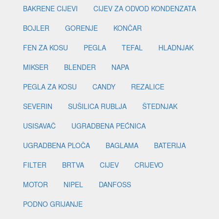
BAKRENE CIJEVI
CIJEV ZA ODVOD KONDENZATA
BOJLER
GORENJE
KONČAR
FEN ZA KOSU
PEGLA
TEFAL
HLADNJAK
MIKSER
BLENDER
NAPA
PEGLA ZA KOSU
CANDY
REZALICE
SEVERIN
SUŠILICA RUBLJA
ŠTEDNJAK
USISAVAČ
UGRADBENA PEĆNICA
UGRADBENA PLOČA
BAGLAMA
BATERIJA
FILTER
BRTVA
CIJEV
CRIJEVO
MOTOR
NIPEL
DANFOSS
PODNO GRIJANJE