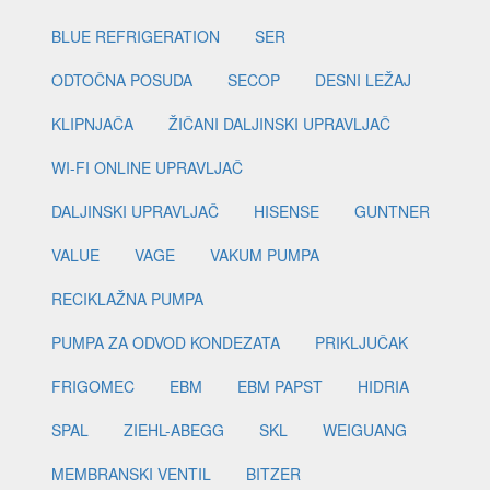
BLUE REFRIGERATION
SER
ODTOČNA POSUDA
SECOP
DESNI LEŽAJ
KLIPNJAČA
ŽIČANI DALJINSKI UPRAVLJAČ
WI-FI ONLINE UPRAVLJAČ
DALJINSKI UPRAVLJAČ
HISENSE
GUNTNER
VALUE
VAGE
VAKUM PUMPA
RECIKLAŽNA PUMPA
PUMPA ZA ODVOD KONDEZATA
PRIKLJUČAK
FRIGOMEC
EBM
EBM PAPST
HIDRIA
SPAL
ZIEHL-ABEGG
SKL
WEIGUANG
MEMBRANSKI VENTIL
BITZER