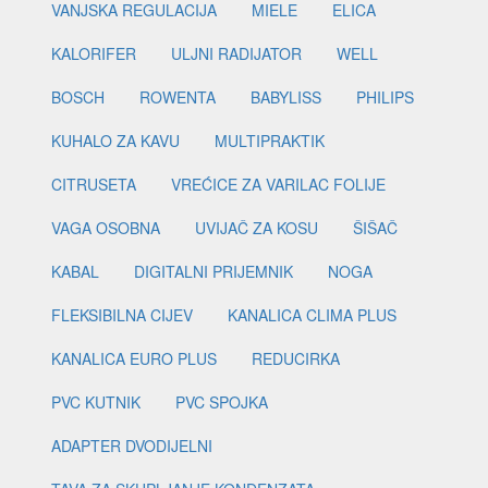
VANJSKA REGULACIJA
MIELE
ELICA
KALORIFER
ULJNI RADIJATOR
WELL
BOSCH
ROWENTA
BABYLISS
PHILIPS
KUHALO ZA KAVU
MULTIPRAKTIK
CITRUSETA
VREĆICE ZA VARILAC FOLIJE
VAGA OSOBNA
UVIJAČ ZA KOSU
ŠIŠAČ
KABAL
DIGITALNI PRIJEMNIK
NOGA
FLEKSIBILNA CIJEV
KANALICA CLIMA PLUS
KANALICA EURO PLUS
REDUCIRKA
PVC KUTNIK
PVC SPOJKA
ADAPTER DVODIJELNI