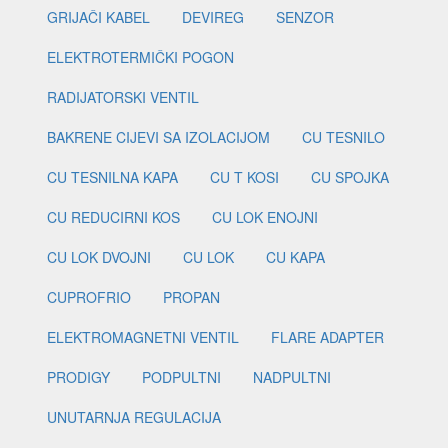
GRIJAČI KABEL
DEVIREG
SENZOR
ELEKTROTERMIČKI POGON
RADIJATORSKI VENTIL
BAKRENE CIJEVI SA IZOLACIJOM
CU TESNILO
CU TESNILNA KAPA
CU T KOSI
CU SPOJKA
CU REDUCIRNI KOS
CU LOK ENOJNI
CU LOK DVOJNI
CU LOK
CU KAPA
CUPROFRIO
PROPAN
ELEKTROMAGNETNI VENTIL
FLARE ADAPTER
PRODIGY
PODPULTNI
NADPULTNI
UNUTARNJA REGULACIJA