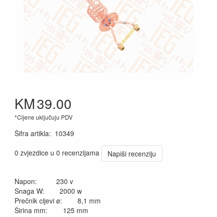
KM
39.00
*Cijene uključuju PDV
Šifra artikla
:
10349
0 zvjezdice u 0 recenzijama
Napiši recenziju
Napon: 230 v
Snaga W: 2000 w
Prečnik cijevi ø: 8,1 mm
Širina mm: 125 mm