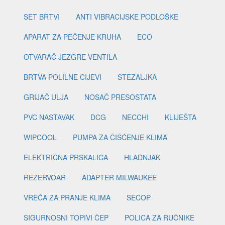
SET BRTVI
ANTI VIBRACIJSKE PODLOŠKE
APARAT ZA PEČENJE KRUHA
ECO
OTVARAČ JEZGRE VENTILA
BRTVA POLILNE CIJEVI
STEZALJKA
GRIJAČ ULJA
NOSAČ PRESOSTATA
PVC NASTAVAK
DCG
NECCHI
KLIJEŠTA
WIPCOOL
PUMPA ZA ČIŠĆENJE KLIMA
ELEKTRIČNA PRSKALICA
HLADNJAK
REZERVOAR
ADAPTER MILWAUKEE
VREĆA ZA PRANJE KLIMA
SECOP
SIGURNOSNI TOPIVI ČEP
POLICA ZA RUČNIKE