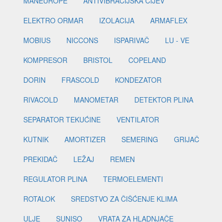
MANEUROPE
ANTIVIBRACIJSKA CIJEV
ELEKTRO ORMAR
IZOLACIJA
ARMAFLEX
MOBIUS
NICCONS
ISPARIVAČ
LU - VE
KOMPRESOR
BRISTOL
COPELAND
DORIN
FRASCOLD
KONDEZATOR
RIVACOLD
MANOMETAR
DETEKTOR PLINA
SEPARATOR TEKUĆINE
VENTILATOR
KUTNIK
AMORTIZER
SEMERING
GRIJAČ
PREKIDAČ
LEŽAJ
REMEN
REGULATOR PLINA
TERMOELEMENTI
ROTALOK
SREDSTVO ZA ČIŠĆENJE KLIMA
ULJE
SUNISO
VRATA ZA HLADNJAČE