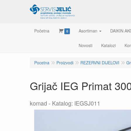
Početna
Asortiman
DAIKIN AK
0
Novosti
Katalozi
Kon
Pocetna
Proizvodi
REZERVNI DIJELOVI
Gr
Grijač IEG Primat 3
komad
Katalog: IEGSJ011