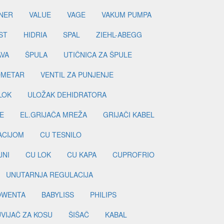
NER
VALUE
VAGE
VAKUM PUMPA
ST
HIDRIA
SPAL
ZIEHL-ABEGG
AVA
ŠPULA
UTIČNICA ZA ŠPULE
METAR
VENTIL ZA PUNJENJE
LOK
ULOŽAK DEHIDRATORA
E
EL.GRIJAČA MREŽA
GRIJAČI KABEL
LACIJOM
CU TESNILO
JNI
CU LOK
CU KAPA
CUPROFRIO
UNUTARNJA REGULACIJA
OWENTA
BABYLISS
PHILIPS
UVIJAČ ZA KOSU
ŠIŠAČ
KABAL