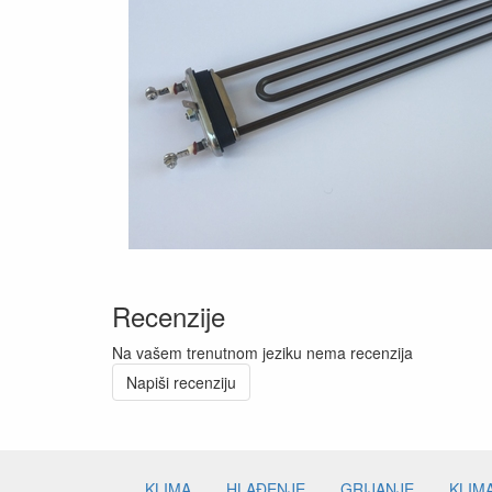
Recenzije
Na vašem trenutnom jeziku nema recenzija
Napiši recenziju
KLIMA
HLAĐENJE
GRIJANJE
KLIM