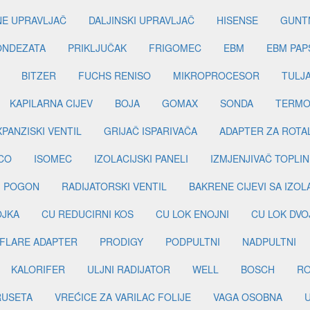
INE UPRAVLJAČ
DALJINSKI UPRAVLJAČ
HISENSE
GUNT
ONDEZATA
PRIKLJUČAK
FRIGOMEC
EBM
EBM PAP
BITZER
FUCHS RENISO
MIKROPROCESOR
TULJ
KAPILARNA CIJEV
BOJA
GOMAX
SONDA
TERMO
PANZISKI VENTIL
GRIJAČ ISPARIVAČA
ADAPTER ZA ROTA
CO
ISOMEC
IZOLACIJSKI PANELI
IZMJENJIVAČ TOPLIN
I POGON
RADIJATORSKI VENTIL
BAKRENE CIJEVI SA IZO
OJKA
CU REDUCIRNI KOS
CU LOK ENOJNI
CU LOK DVO
FLARE ADAPTER
PRODIGY
PODPULTNI
NADPULTNI
KALORIFER
ULJNI RADIJATOR
WELL
BOSCH
R
RUSETA
VREĆICE ZA VARILAC FOLIJE
VAGA OSOBNA