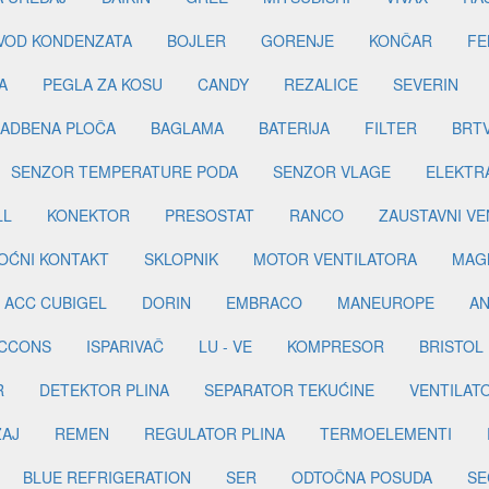
DVOD KONDENZATA
BOJLER
GORENJE
KONČAR
FE
A
PEGLA ZA KOSU
CANDY
REZALICE
SEVERIN
ADBENA PLOČA
BAGLAMA
BATERIJA
FILTER
BRT
SENZOR TEMPERATURE PODA
SENZOR VLAGE
ELEKTR
LL
KONEKTOR
PRESOSTAT
RANCO
ZAUSTAVNI VE
OĆNI KONTAKT
SKLOPNIK
MOTOR VENTILATORA
MAGN
ACC CUBIGEL
DORIN
EMBRACO
MANEUROPE
AN
ICCONS
ISPARIVAČ
LU - VE
KOMPRESOR
BRISTOL
R
DETEKTOR PLINA
SEPARATOR TEKUĆINE
VENTILAT
ŽAJ
REMEN
REGULATOR PLINA
TERMOELEMENTI
BLUE REFRIGERATION
SER
ODTOČNA POSUDA
SE