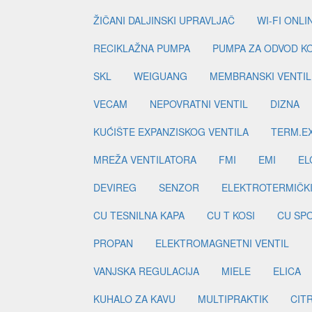
ŽIČANI DALJINSKI UPRAVLJAČ
WI-FI ONL
RECIKLAŽNA PUMPA
PUMPA ZA ODVOD K
SKL
WEIGUANG
MEMBRANSKI VENTIL
VECAM
NEPOVRATNI VENTIL
DIZNA
KUĆIŠTE EXPANZISKOG VENTILA
TERM.EX
MREŽA VENTILATORA
FMI
EMI
EL
DEVIREG
SENZOR
ELEKTROTERMIČK
CU TESNILNA KAPA
CU T KOSI
CU SP
PROPAN
ELEKTROMAGNETNI VENTIL
VANJSKA REGULACIJA
MIELE
ELICA
KUHALO ZA KAVU
MULTIPRAKTIK
CIT