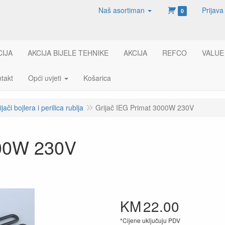
Naš asortiman
Prijava
0
CIJA
AKCIJA BIJELE TEHNIKE
AKCIJA
REFCO
VALUE
takt
Opći uvjeti
Košarica
ijači bojlera i perilica rublja
Grijač IEG Primat 3000W 230V
000W 230V
KM
22.00
*Cijene uključuju PDV