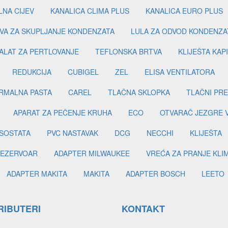
LNA CIJEV
KANALICA CLIMA PLUS
KANALICA EURO PLUS
VA ZA SKUPLJANJE KONDENZATA
LULA ZA ODVOD KONDENZA
ALAT ZA PERTLOVANJE
TEFLONSKA BRTVA
KLIJEŠTA KAP
REDUKCIJA
CUBIGEL
ZEL
ELISA VENTILATORA
RMALNA PASTA
CAREL
TLAČNA SKLOPKA
TLAČNI PR
APARAT ZA PEČENJE KRUHA
ECO
OTVARAČ JEZGRE 
SOSTATA
PVC NASTAVAK
DCG
NECCHI
KLIJEŠTA
EZERVOAR
ADAPTER MILWAUKEE
VREĆA ZA PRANJE KLI
ADAPTER MAKITA
MAKITA
ADAPTER BOSCH
LEETO
RIBUTERI
KONTAKT