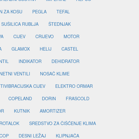
N ZA KOSU
PEGLA
TEFAL
SUŠILICA RUBLJA
ŠTEDNJAK
VA
CIJEV
CRIJEVO
MOTOR
A
GLAMOX
HELIJ
CASTEL
NTIL
INDIKATOR
DEHIDRATOR
ETNI VENTILI
NOSAČ KLIME
TIVIBRACIJSKA CIJEV
ELEKTRO ORMAR
COPELAND
DORIN
FRASCOLD
OR
KUTNIK
AMORTIZER
ROTALOK
SREDSTVO ZA ČIŠĆENJE KLIMA
COP
DESNI LEŽAJ
KLIPNJAČA