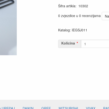
Šifra artikla
:
10302
0 zvjezdice u 0 recenzijama
Na
Katalog: IEGSJ011
Kolicina
A UREĐAJ
DAIKIN
GREE
MITSUBISHI
VIVAX
RA