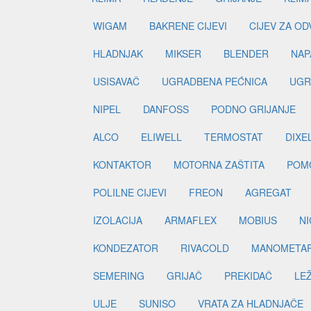
WIGAM
BAKRENE CIJEVI
CIJEV ZA O
HLADNJAK
MIKSER
BLENDER
NAP
USISAVAČ
UGRADBENA PEĆNICA
UGR
NIPEL
DANFOSS
PODNO GRIJANJE
ALCO
ELIWELL
TERMOSTAT
DIXE
KONTAKTOR
MOTORNA ZAŠTITA
POM
POLILNE CIJEVI
FREON
AGREGAT
IZOLACIJA
ARMAFLEX
MOBIUS
N
KONDEZATOR
RIVACOLD
MANOMETA
SEMERING
GRIJAČ
PREKIDAČ
LE
ULJE
SUNISO
VRATA ZA HLADNJAČE