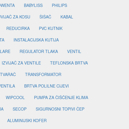
OWENTA
BABYLISS
PHILIPS
UVIJAČ ZA KOSU
ŠIŠAČ
KABAL
REDUCIRKA
PVC KUTNIK
TA
INSTALACIJSKA KUTIJA
ILARE
REGULATOR TLAKA
VENTIL
IZVIJAČ ZA VENTILE
TEFLONSKA BRTVA
ETVARAČ
TRANSFORMATOR
VENTILA
BRTVA POLILNE CIJEVI
WIPCOOL
PUMPA ZA ČIŠĆENJE KLIMA
MA
SECOP
SIGURNOSNI TOPIVI ČEP
ALUMINIJSKI KOFER