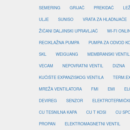
SEMERING
GRIJAČ
PREKIDAČ
LE
ULJE
SUNISO
VRATA ZA HLADNJAČE
ŽIČANI DALJINSKI UPRAVLJAČ
WI-FI ONL
RECIKLAŽNA PUMPA
PUMPA ZA ODVOD K
SKL
WEIGUANG
MEMBRANSKI VENTIL
VECAM
NEPOVRATNI VENTIL
DIZNA
KUĆIŠTE EXPANZISKOG VENTILA
TERM.EX
MREŽA VENTILATORA
FMI
EMI
EL
DEVIREG
SENZOR
ELEKTROTERMIČK
CU TESNILNA KAPA
CU T KOSI
CU SP
PROPAN
ELEKTROMAGNETNI VENTIL