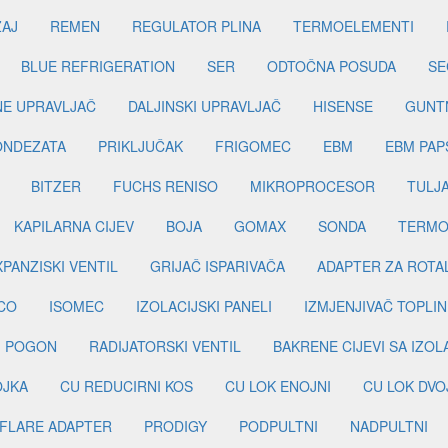
ŽAJ
REMEN
REGULATOR PLINA
TERMOELEMENTI
BLUE REFRIGERATION
SER
ODTOČNA POSUDA
SE
INE UPRAVLJAČ
DALJINSKI UPRAVLJAČ
HISENSE
GUNT
ONDEZATA
PRIKLJUČAK
FRIGOMEC
EBM
EBM PAP
BITZER
FUCHS RENISO
MIKROPROCESOR
TULJ
KAPILARNA CIJEV
BOJA
GOMAX
SONDA
TERMO
PANZISKI VENTIL
GRIJAČ ISPARIVAČA
ADAPTER ZA ROTA
CO
ISOMEC
IZOLACIJSKI PANELI
IZMJENJIVAČ TOPLIN
I POGON
RADIJATORSKI VENTIL
BAKRENE CIJEVI SA IZO
OJKA
CU REDUCIRNI KOS
CU LOK ENOJNI
CU LOK DVO
FLARE ADAPTER
PRODIGY
PODPULTNI
NADPULTNI