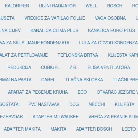
KALORIFER
ULJNI RADIJATOR
WELL
BOSCH
R
RUSETA
VREĆICE ZA VARILAC FOLIJE
VAGA OSOBNA
LNA CIJEV
KANALICA CLIMA PLUS
KANALICA EURO PLUS
VA ZA SKUPLJANJE KONDENZATA
LULA ZA ODVOD KONDENZA
ALAT ZA PERTLOVANJE
TEFLONSKA BRTVA
KLIJEŠTA KAP
REDUKCIJA
CUBIGEL
ZEL
ELISA VENTILATORA
RMALNA PASTA
CAREL
TLAČNA SKLOPKA
TLAČNI PR
APARAT ZA PEČENJE KRUHA
ECO
OTVARAČ JEZGRE 
SOSTATA
PVC NASTAVAK
DCG
NECCHI
KLIJEŠTA
EZERVOAR
ADAPTER MILWAUKEE
VREĆA ZA PRANJE KLI
ADAPTER MAKITA
MAKITA
ADAPTER BOSCH
LEETO