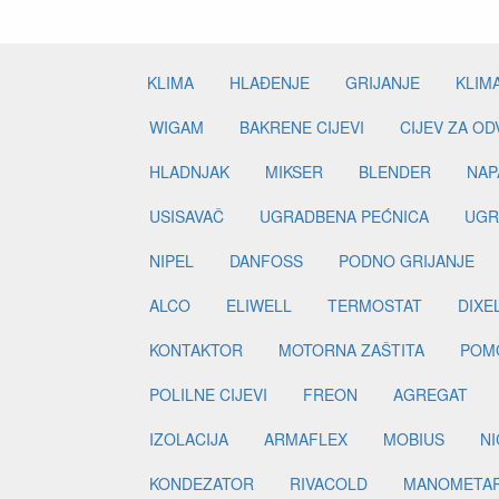
KLIMA
HLAĐENJE
GRIJANJE
KLIM
WIGAM
BAKRENE CIJEVI
CIJEV ZA O
HLADNJAK
MIKSER
BLENDER
NAP
USISAVAČ
UGRADBENA PEĆNICA
UGR
NIPEL
DANFOSS
PODNO GRIJANJE
ALCO
ELIWELL
TERMOSTAT
DIXE
KONTAKTOR
MOTORNA ZAŠTITA
POM
POLILNE CIJEVI
FREON
AGREGAT
IZOLACIJA
ARMAFLEX
MOBIUS
N
KONDEZATOR
RIVACOLD
MANOMETA