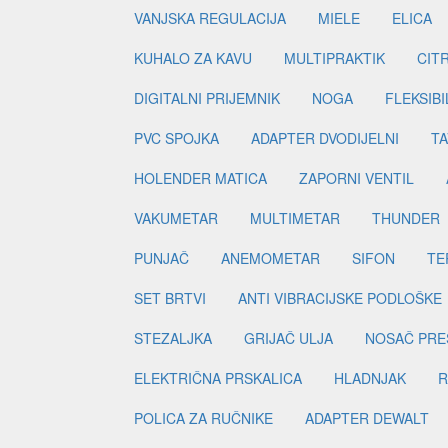
VANJSKA REGULACIJA
MIELE
ELICA
KUHALO ZA KAVU
MULTIPRAKTIK
CIT
DIGITALNI PRIJEMNIK
NOGA
FLEKSIBI
PVC SPOJKA
ADAPTER DVODIJELNI
TA
HOLENDER MATICA
ZAPORNI VENTIL
VAKUMETAR
MULTIMETAR
THUNDER
PUNJAČ
ANEMOMETAR
SIFON
TE
SET BRTVI
ANTI VIBRACIJSKE PODLOŠKE
STEZALJKA
GRIJAČ ULJA
NOSAČ PRE
ELEKTRIČNA PRSKALICA
HLADNJAK
R
POLICA ZA RUČNIKE
ADAPTER DEWALT