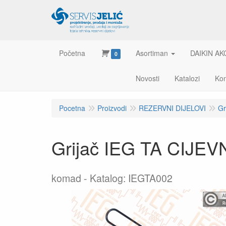
Početna
Asortiman
DAIKIN AK
0
Novosti
Katalozi
Kon
Pocetna
Proizvodi
REZERVNI DIJELOVI
Gr
Grijač IEG TA CIJEV
komad
Katalog: IEGTA002