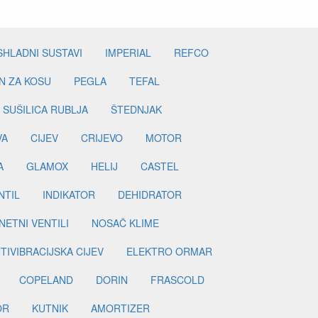
SHLADNI SUSTAVI
IMPERIAL
REFCO
N ZA KOSU
PEGLA
TEFAL
SUŠILICA RUBLJA
ŠTEDNJAK
VA
CIJEV
CRIJEVO
MOTOR
A
GLAMOX
HELIJ
CASTEL
NTIL
INDIKATOR
DEHIDRATOR
ETNI VENTILI
NOSAČ KLIME
TIVIBRACIJSKA CIJEV
ELEKTRO ORMAR
COPELAND
DORIN
FRASCOLD
OR
KUTNIK
AMORTIZER