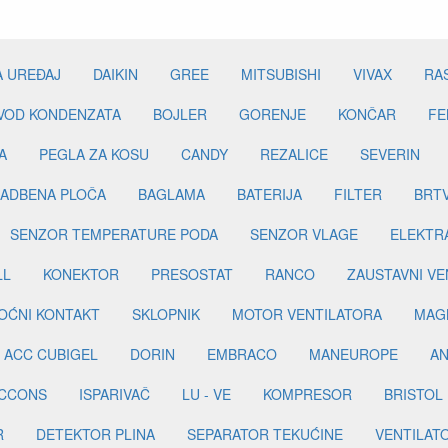
A UREĐAJ
DAIKIN
GREE
MITSUBISHI
VIVAX
RA
DVOD KONDENZATA
BOJLER
GORENJE
KONČAR
FE
A
PEGLA ZA KOSU
CANDY
REZALICE
SEVERIN
ADBENA PLOČA
BAGLAMA
BATERIJA
FILTER
BRT
SENZOR TEMPERATURE PODA
SENZOR VLAGE
ELEKTR
LL
KONEKTOR
PRESOSTAT
RANCO
ZAUSTAVNI VE
OĆNI KONTAKT
SKLOPNIK
MOTOR VENTILATORA
MAGN
ACC CUBIGEL
DORIN
EMBRACO
MANEUROPE
AN
ICCONS
ISPARIVAČ
LU - VE
KOMPRESOR
BRISTOL
R
DETEKTOR PLINA
SEPARATOR TEKUĆINE
VENTILAT