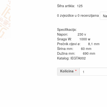
Šifra artikla
:
125
0 zvjezdice u 0 recenzijama
Na
Specifikacija:
Napon: 230 v
Snaga W: 1000 w
Prečnik cijevi ø: 8,1 mm
Širina mm: 60 mm
Dužina mm: 690 mm
Katalog: IEGTA002
Kolicina