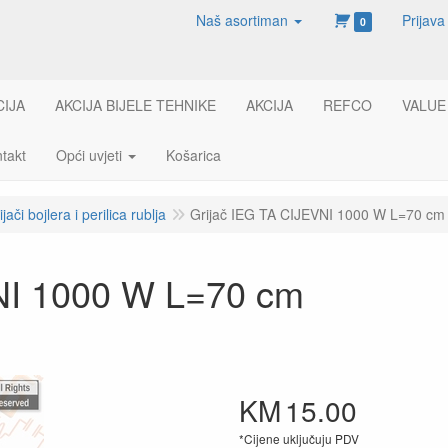
Naš asortiman
Prijava
0
CIJA
AKCIJA BIJELE TEHNIKE
AKCIJA
REFCO
VALUE
takt
Opći uvjeti
Košarica
ijači bojlera i perilica rublja
Grijač IEG TA CIJEVNI 1000 W L=70 cm
NI 1000 W L=70 cm
KM
15.00
*Cijene uključuju PDV