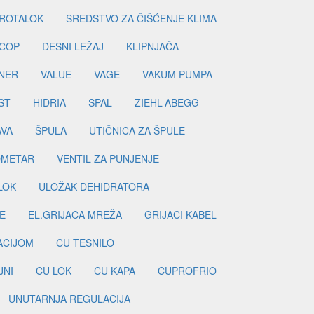
ROTALOK
SREDSTVO ZA ČIŠĆENJE KLIMA
COP
DESNI LEŽAJ
KLIPNJAČA
NER
VALUE
VAGE
VAKUM PUMPA
ST
HIDRIA
SPAL
ZIEHL-ABEGG
AVA
ŠPULA
UTIČNICA ZA ŠPULE
METAR
VENTIL ZA PUNJENJE
LOK
ULOŽAK DEHIDRATORA
E
EL.GRIJAČA MREŽA
GRIJAČI KABEL
LACIJOM
CU TESNILO
JNI
CU LOK
CU KAPA
CUPROFRIO
UNUTARNJA REGULACIJA