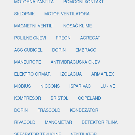
MOTORNA ZAŠTITA
POMOĆNI KONTAKT
SKLOPNIK
MOTOR VENTILATORA
MAGNETNI VENTILI
NOSAČ KLIME
POLILNE CIJEVI
FREON
AGREGAT
ACC CUBIGEL
DORIN
EMBRACO
MANEUROPE
ANTIVIBRACIJSKA CIJEV
ELEKTRO ORMAR
IZOLACIJA
ARMAFLEX
MOBIUS
NICCONS
ISPARIVAČ
LU - VE
KOMPRESOR
BRISTOL
COPELAND
DORIN
FRASCOLD
KONDEZATOR
RIVACOLD
MANOMETAR
DETEKTOR PLINA
SEPARATOR TEKUĆINE
VENTILATOR