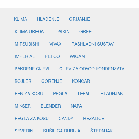
KLIMA
HLAĐENJE
GRIJANJE
KLIMA UREĐAJ
DAIKIN
GREE
MITSUBISHI
VIVAX
RASHLADNI SUSTAVI
IMPERIAL
REFCO
WIGAM
BAKRENE CIJEVI
CIJEV ZA ODVOD KONDENZATA
BOJLER
GORENJE
KONČAR
FEN ZA KOSU
PEGLA
TEFAL
HLADNJAK
MIKSER
BLENDER
NAPA
PEGLA ZA KOSU
CANDY
REZALICE
SEVERIN
SUŠILICA RUBLJA
ŠTEDNJAK