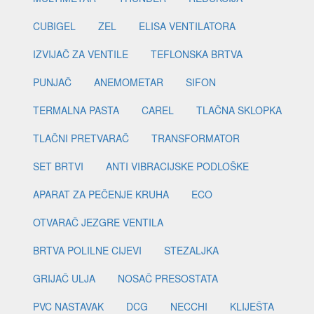
CUBIGEL
ZEL
ELISA VENTILATORA
IZVIJAČ ZA VENTILE
TEFLONSKA BRTVA
PUNJAČ
ANEMOMETAR
SIFON
TERMALNA PASTA
CAREL
TLAČNA SKLOPKA
TLAČNI PRETVARAČ
TRANSFORMATOR
SET BRTVI
ANTI VIBRACIJSKE PODLOŠKE
APARAT ZA PEČENJE KRUHA
ECO
OTVARAČ JEZGRE VENTILA
BRTVA POLILNE CIJEVI
STEZALJKA
GRIJAČ ULJA
NOSAČ PRESOSTATA
PVC NASTAVAK
DCG
NECCHI
KLIJEŠTA