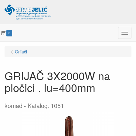
Menu
0
Grijači
GRIJAČ 3X2000W na
pločici . lu=400mm
komad
Katalog: 1051