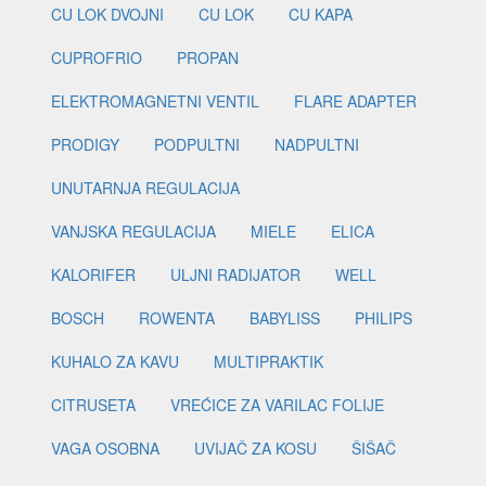
CU LOK DVOJNI
CU LOK
CU KAPA
CUPROFRIO
PROPAN
ELEKTROMAGNETNI VENTIL
FLARE ADAPTER
PRODIGY
PODPULTNI
NADPULTNI
UNUTARNJA REGULACIJA
VANJSKA REGULACIJA
MIELE
ELICA
KALORIFER
ULJNI RADIJATOR
WELL
BOSCH
ROWENTA
BABYLISS
PHILIPS
KUHALO ZA KAVU
MULTIPRAKTIK
CITRUSETA
VREĆICE ZA VARILAC FOLIJE
VAGA OSOBNA
UVIJAČ ZA KOSU
ŠIŠAČ