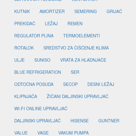
KUTNIK
AMORTIZER
SEMERING
GRIJAČ
PREKIDAČ
LEŽAJ
REMEN
REGULATOR PLINA
TERMOELEMENTI
ROTALOK
SREDSTVO ZA ČIŠĆENJE KLIMA
ULJE
SUNISO
VRATA ZA HLADNJAČE
BLUE REFRIGERATION
SER
ODTOČNA POSUDA
SECOP
DESNI LEŽAJ
KLIPNJAČA
ŽIČANI DALJINSKI UPRAVLJAČ
WI-FI ONLINE UPRAVLJAČ
DALJINSKI UPRAVLJAČ
HISENSE
GUNTNER
VALUE
VAGE
VAKUM PUMPA