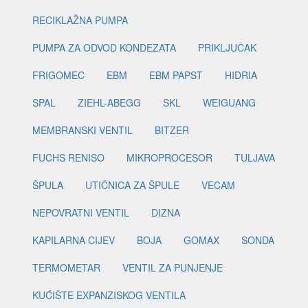
RECIKLAŽNA PUMPA
PUMPA ZA ODVOD KONDEZATA
PRIKLJUČAK
FRIGOMEC
EBM
EBM PAPST
HIDRIA
SPAL
ZIEHL-ABEGG
SKL
WEIGUANG
MEMBRANSKI VENTIL
BITZER
FUCHS RENISO
MIKROPROCESOR
TULJAVA
ŠPULA
UTIČNICA ZA ŠPULE
VECAM
NEPOVRATNI VENTIL
DIZNA
KAPILARNA CIJEV
BOJA
GOMAX
SONDA
TERMOMETAR
VENTIL ZA PUNJENJE
KUĆIŠTE EXPANZISKOG VENTILA