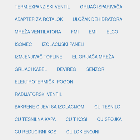
TERM.EXPANZISKI VENTIL
GRIJAČ ISPARIVAČA
ADAPTER ZA ROTALOK
ULOŽAK DEHIDRATORA
MREŽA VENTILATORA
FMI
EMI
ELCO
ISOMEC
IZOLACIJSKI PANELI
IZMJENJIVAČ TOPLINE
EL.GRIJAČA MREŽA
GRIJAČI KABEL
DEVIREG
SENZOR
ELEKTROTERMIČKI POGON
RADIJATORSKI VENTIL
BAKRENE CIJEVI SA IZOLACIJOM
CU TESNILO
CU TESNILNA KAPA
CU T KOSI
CU SPOJKA
CU REDUCIRNI KOS
CU LOK ENOJNI