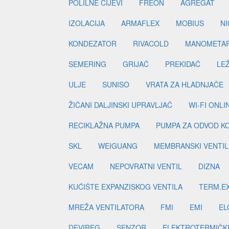
POLILNE CIJEVI
FREON
AGREGAT
IZOLACIJA
ARMAFLEX
MOBIUS
N
KONDEZATOR
RIVACOLD
MANOMETA
SEMERING
GRIJAČ
PREKIDAČ
LE
ULJE
SUNISO
VRATA ZA HLADNJAČE
ŽIČANI DALJINSKI UPRAVLJAČ
WI-FI ONL
RECIKLAŽNA PUMPA
PUMPA ZA ODVOD K
SKL
WEIGUANG
MEMBRANSKI VENTIL
VECAM
NEPOVRATNI VENTIL
DIZNA
KUĆIŠTE EXPANZISKOG VENTILA
TERM.EX
MREŽA VENTILATORA
FMI
EMI
EL
DEVIREG
SENZOR
ELEKTROTERMIČK