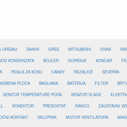
A UREĐAJ
DAIKIN
GREE
MITSUBISHI
VIVAX
RA
DVOD KONDENZATA
BOJLER
GORENJE
KONČAR
FE
A
PEGLA ZA KOSU
CANDY
REZALICE
SEVERIN
ADBENA PLOČA
BAGLAMA
BATERIJA
FILTER
BRT
SENZOR TEMPERATURE PODA
SENZOR VLAGE
ELEKTR
LL
KONEKTOR
PRESOSTAT
RANCO
ZAUSTAVNI VE
OĆNI KONTAKT
SKLOPNIK
MOTOR VENTILATORA
MAGN