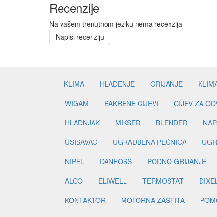
Recenzije
Na vašem trenutnom jeziku nema recenzija
Napiši recenziju
KLIMA
HLAĐENJE
GRIJANJE
KLIM
WIGAM
BAKRENE CIJEVI
CIJEV ZA O
HLADNJAK
MIKSER
BLENDER
NAP
USISAVAČ
UGRADBENA PEĆNICA
UGR
NIPEL
DANFOSS
PODNO GRIJANJE
ALCO
ELIWELL
TERMOSTAT
DIXE
KONTAKTOR
MOTORNA ZAŠTITA
POM