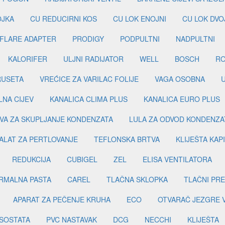
OJKA
CU REDUCIRNI KOS
CU LOK ENOJNI
CU LOK DVO
FLARE ADAPTER
PRODIGY
PODPULTNI
NADPULTNI
KALORIFER
ULJNI RADIJATOR
WELL
BOSCH
R
RUSETA
VREĆICE ZA VARILAC FOLIJE
VAGA OSOBNA
LNA CIJEV
KANALICA CLIMA PLUS
KANALICA EURO PLUS
VA ZA SKUPLJANJE KONDENZATA
LULA ZA ODVOD KONDENZA
ALAT ZA PERTLOVANJE
TEFLONSKA BRTVA
KLIJEŠTA KAP
REDUKCIJA
CUBIGEL
ZEL
ELISA VENTILATORA
RMALNA PASTA
CAREL
TLAČNA SKLOPKA
TLAČNI PR
APARAT ZA PEČENJE KRUHA
ECO
OTVARAČ JEZGRE 
SOSTATA
PVC NASTAVAK
DCG
NECCHI
KLIJEŠTA