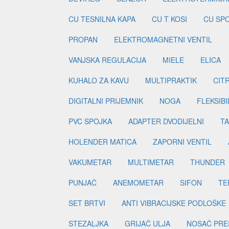
CU TESNILNA KAPA
CU T KOSI
CU SP
PROPAN
ELEKTROMAGNETNI VENTIL
VANJSKA REGULACIJA
MIELE
ELICA
KUHALO ZA KAVU
MULTIPRAKTIK
CIT
DIGITALNI PRIJEMNIK
NOGA
FLEKSIBI
PVC SPOJKA
ADAPTER DVODIJELNI
TA
HOLENDER MATICA
ZAPORNI VENTIL
VAKUMETAR
MULTIMETAR
THUNDER
PUNJAČ
ANEMOMETAR
SIFON
TE
SET BRTVI
ANTI VIBRACIJSKE PODLOŠKE
STEZALJKA
GRIJAČ ULJA
NOSAČ PRE