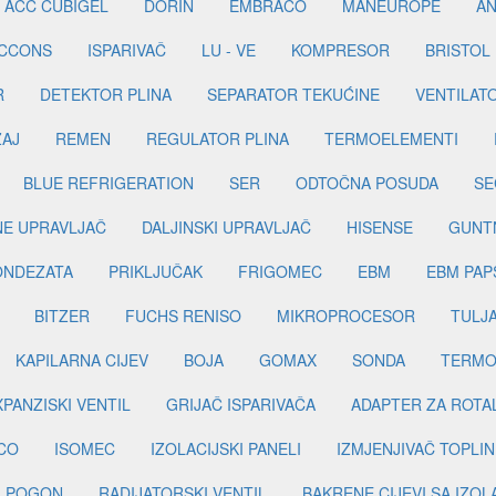
ACC CUBIGEL
DORIN
EMBRACO
MANEUROPE
AN
ICCONS
ISPARIVAČ
LU - VE
KOMPRESOR
BRISTOL
R
DETEKTOR PLINA
SEPARATOR TEKUĆINE
VENTILAT
ŽAJ
REMEN
REGULATOR PLINA
TERMOELEMENTI
BLUE REFRIGERATION
SER
ODTOČNA POSUDA
SE
INE UPRAVLJAČ
DALJINSKI UPRAVLJAČ
HISENSE
GUNT
ONDEZATA
PRIKLJUČAK
FRIGOMEC
EBM
EBM PAP
BITZER
FUCHS RENISO
MIKROPROCESOR
TULJ
KAPILARNA CIJEV
BOJA
GOMAX
SONDA
TERMO
PANZISKI VENTIL
GRIJAČ ISPARIVAČA
ADAPTER ZA ROTA
CO
ISOMEC
IZOLACIJSKI PANELI
IZMJENJIVAČ TOPLIN
I POGON
RADIJATORSKI VENTIL
BAKRENE CIJEVI SA IZO