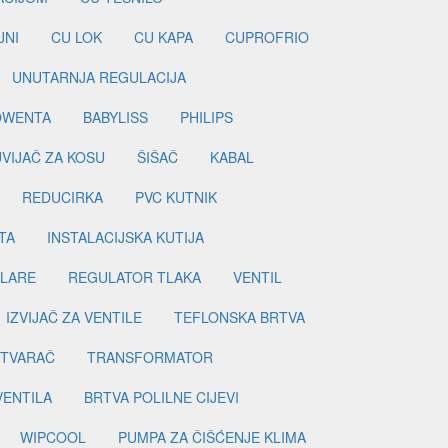
JNI
CU LOK
CU KAPA
CUPROFRIO
UNUTARNJA REGULACIJA
OWENTA
BABYLISS
PHILIPS
UVIJAČ ZA KOSU
ŠIŠAČ
KABAL
REDUCIRKA
PVC KUTNIK
TA
INSTALACIJSKA KUTIJA
ILARE
REGULATOR TLAKA
VENTIL
IZVIJAČ ZA VENTILE
TEFLONSKA BRTVA
ETVARAČ
TRANSFORMATOR
VENTILA
BRTVA POLILNE CIJEVI
WIPCOOL
PUMPA ZA ČIŠĆENJE KLIMA