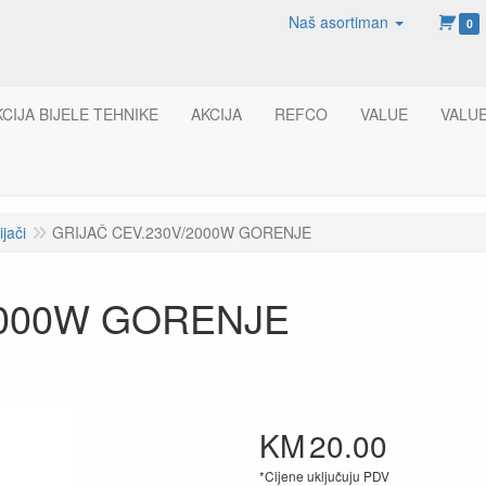
Naš asortiman
0
KCIJA BIJELE TEHNIKE
AKCIJA
REFCO
VALUE
VALU
ijači
GRIJAČ CEV.230V/2000W GORENJE
2000W GORENJE
KM
20.00
*Cijene uključuju PDV