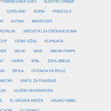
TIVIBRACIJSKA CIJEV
ELEKTRO ORMAR
COPELAND
DORIN
FRASCOLD
OR
KUTNIK
AMORTIZER
ROTALOK
SREDSTVO ZA ČIŠĆENJE KLIMA
COP
DESNI LEŽAJ
KLIPNJAČA
NER
VALUE
VAGE
VAKUM PUMPA
ST
HIDRIA
SPAL
ZIEHL-ABEGG
AVA
ŠPULA
UTIČNICA ZA ŠPULE
METAR
VENTIL ZA PUNJENJE
LOK
ULOŽAK DEHIDRATORA
E
EL.GRIJAČA MREŽA
GRIJAČI KABEL
LACIJOM
CU TESNILO