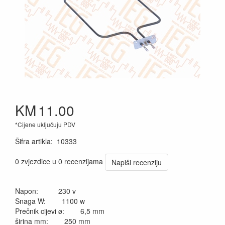
KM
11.00
*Cijene uključuju PDV
Šifra artikla
:
10333
0 zvjezdice u 0 recenzijama
Napiši recenziju
Napon: 230 v
Snaga W: 1100 w
Prečnik cijevi ø: 6,5 mm
širina mm: 250 mm