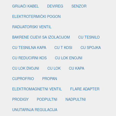
GRIJAČI KABEL
DEVIREG
SENZOR
ELEKTROTERMIČKI POGON
RADIJATORSKI VENTIL
BAKRENE CIJEVI SA IZOLACIJOM
CU TESNILO
CU TESNILNA KAPA
CU T KOSI
CU SPOJKA
CU REDUCIRNI KOS
CU LOK ENOJNI
CU LOK DVOJNI
CU LOK
CU KAPA
CUPROFRIO
PROPAN
ELEKTROMAGNETNI VENTIL
FLARE ADAPTER
PRODIGY
PODPULTNI
NADPULTNI
UNUTARNJA REGULACIJA