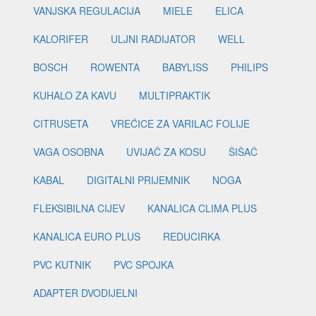
VANJSKA REGULACIJA
MIELE
ELICA
KALORIFER
ULJNI RADIJATOR
WELL
BOSCH
ROWENTA
BABYLISS
PHILIPS
KUHALO ZA KAVU
MULTIPRAKTIK
CITRUSETA
VREĆICE ZA VARILAC FOLIJE
VAGA OSOBNA
UVIJAČ ZA KOSU
ŠIŠAČ
KABAL
DIGITALNI PRIJEMNIK
NOGA
FLEKSIBILNA CIJEV
KANALICA CLIMA PLUS
KANALICA EURO PLUS
REDUCIRKA
PVC KUTNIK
PVC SPOJKA
ADAPTER DVODIJELNI