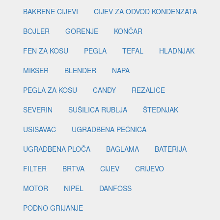
BAKRENE CIJEVI
CIJEV ZA ODVOD KONDENZATA
BOJLER
GORENJE
KONČAR
FEN ZA KOSU
PEGLA
TEFAL
HLADNJAK
MIKSER
BLENDER
NAPA
PEGLA ZA KOSU
CANDY
REZALICE
SEVERIN
SUŠILICA RUBLJA
ŠTEDNJAK
USISAVAČ
UGRADBENA PEĆNICA
UGRADBENA PLOČA
BAGLAMA
BATERIJA
FILTER
BRTVA
CIJEV
CRIJEVO
MOTOR
NIPEL
DANFOSS
PODNO GRIJANJE