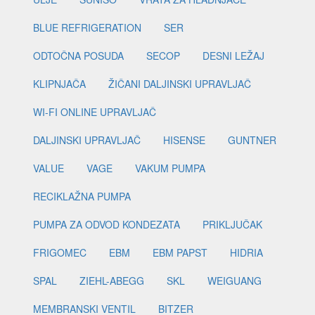
BLUE REFRIGERATION
SER
ODTOČNA POSUDA
SECOP
DESNI LEŽAJ
KLIPNJAČA
ŽIČANI DALJINSKI UPRAVLJAČ
WI-FI ONLINE UPRAVLJAČ
DALJINSKI UPRAVLJAČ
HISENSE
GUNTNER
VALUE
VAGE
VAKUM PUMPA
RECIKLAŽNA PUMPA
PUMPA ZA ODVOD KONDEZATA
PRIKLJUČAK
FRIGOMEC
EBM
EBM PAPST
HIDRIA
SPAL
ZIEHL-ABEGG
SKL
WEIGUANG
MEMBRANSKI VENTIL
BITZER