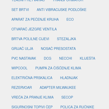
SET BRTVI
ANTI VIBRACIJSKE PODLOŠKE
APARAT ZA PEČENJE KRUHA
ECO
OTVARAČ JEZGRE VENTILA
BRTVA POLILNE CIJEVI
STEZALJKA
GRIJAČ ULJA
NOSAČ PRESOSTATA
PVC NASTAVAK
DCG
NECCHI
KLIJEŠTA
WIPCOOL
PUMPA ZA ČIŠĆENJE KLIMA
ELEKTRIČNA PRSKALICA
HLADNJAK
REZERVOAR
ADAPTER MILWAUKEE
VREĆA ZA PRANJE KLIMA
SECOP
SIGURNOSNI TOPIVI ČEP
POLICA ZA RUČNIKE