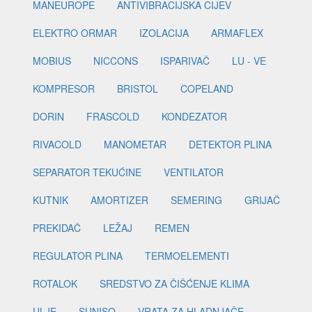
MANEUROPE
ANTIVIBRACIJSKA CIJEV
ELEKTRO ORMAR
IZOLACIJA
ARMAFLEX
MOBIUS
NICCONS
ISPARIVAČ
LU - VE
KOMPRESOR
BRISTOL
COPELAND
DORIN
FRASCOLD
KONDEZATOR
RIVACOLD
MANOMETAR
DETEKTOR PLINA
SEPARATOR TEKUĆINE
VENTILATOR
KUTNIK
AMORTIZER
SEMERING
GRIJAČ
PREKIDAČ
LEŽAJ
REMEN
REGULATOR PLINA
TERMOELEMENTI
ROTALOK
SREDSTVO ZA ČIŠĆENJE KLIMA
ULJE
SUNISO
VRATA ZA HLADNJAČE