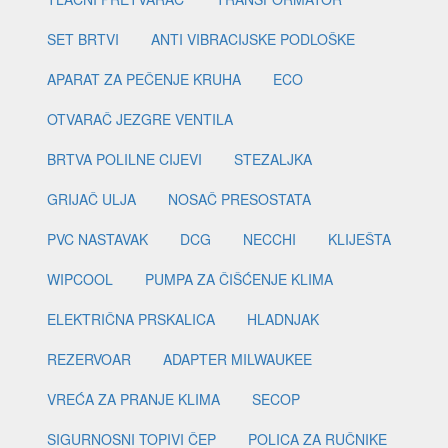
SET BRTVI
ANTI VIBRACIJSKE PODLOŠKE
APARAT ZA PEČENJE KRUHA
ECO
OTVARAČ JEZGRE VENTILA
BRTVA POLILNE CIJEVI
STEZALJKA
GRIJAČ ULJA
NOSAČ PRESOSTATA
PVC NASTAVAK
DCG
NECCHI
KLIJEŠTA
WIPCOOL
PUMPA ZA ČIŠĆENJE KLIMA
ELEKTRIČNA PRSKALICA
HLADNJAK
REZERVOAR
ADAPTER MILWAUKEE
VREĆA ZA PRANJE KLIMA
SECOP
SIGURNOSNI TOPIVI ČEP
POLICA ZA RUČNIKE