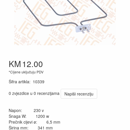
KM
12.00
*Cijene uključuju PDV
Šifra artikla
:
10339
0 zvjezdice u 0 recenzijama
Napiši recenziju
Napon: 230 v
Snaga W: 1200 w
Prečnik cijevi ø: 6,5 mm
Širina mm: 341 mm