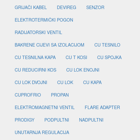
GRIJAČI KABEL
DEVIREG
SENZOR
ELEKTROTERMIČKI POGON
RADIJATORSKI VENTIL
BAKRENE CIJEVI SA IZOLACIJOM
CU TESNILO
CU TESNILNA KAPA
CU T KOSI
CU SPOJKA
CU REDUCIRNI KOS
CU LOK ENOJNI
CU LOK DVOJNI
CU LOK
CU KAPA
CUPROFRIO
PROPAN
ELEKTROMAGNETNI VENTIL
FLARE ADAPTER
PRODIGY
PODPULTNI
NADPULTNI
UNUTARNJA REGULACIJA