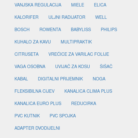
VANJSKA REGULACIJA
MIELE
ELICA
KALORIFER
ULJNI RADIJATOR
WELL
BOSCH
ROWENTA
BABYLISS
PHILIPS
KUHALO ZA KAVU
MULTIPRAKTIK
CITRUSETA
VREĆICE ZA VARILAC FOLIJE
VAGA OSOBNA
UVIJAČ ZA KOSU
ŠIŠAČ
KABAL
DIGITALNI PRIJEMNIK
NOGA
FLEKSIBILNA CIJEV
KANALICA CLIMA PLUS
KANALICA EURO PLUS
REDUCIRKA
PVC KUTNIK
PVC SPOJKA
ADAPTER DVODIJELNI