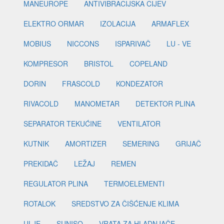
MANEUROPE
ANTIVIBRACIJSKA CIJEV
ELEKTRO ORMAR
IZOLACIJA
ARMAFLEX
MOBIUS
NICCONS
ISPARIVAČ
LU - VE
KOMPRESOR
BRISTOL
COPELAND
DORIN
FRASCOLD
KONDEZATOR
RIVACOLD
MANOMETAR
DETEKTOR PLINA
SEPARATOR TEKUĆINE
VENTILATOR
KUTNIK
AMORTIZER
SEMERING
GRIJAČ
PREKIDAČ
LEŽAJ
REMEN
REGULATOR PLINA
TERMOELEMENTI
ROTALOK
SREDSTVO ZA ČIŠĆENJE KLIMA
ULJE
SUNISO
VRATA ZA HLADNJAČE