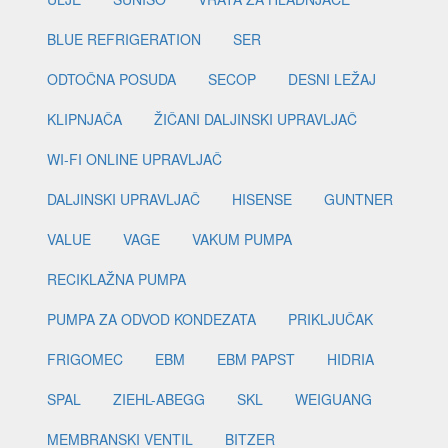
BLUE REFRIGERATION
SER
ODTOČNA POSUDA
SECOP
DESNI LEŽAJ
KLIPNJAČA
ŽIČANI DALJINSKI UPRAVLJAČ
WI-FI ONLINE UPRAVLJAČ
DALJINSKI UPRAVLJAČ
HISENSE
GUNTNER
VALUE
VAGE
VAKUM PUMPA
RECIKLAŽNA PUMPA
PUMPA ZA ODVOD KONDEZATA
PRIKLJUČAK
FRIGOMEC
EBM
EBM PAPST
HIDRIA
SPAL
ZIEHL-ABEGG
SKL
WEIGUANG
MEMBRANSKI VENTIL
BITZER