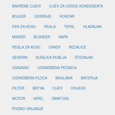
BAKRENE CIJEVI
CIJEV ZA ODVOD KONDENZATA
BOJLER
GORENJE
KONČAR
FEN ZA KOSU
PEGLA
TEFAL
HLADNJAK
MIKSER
BLENDER
NAPA
PEGLA ZA KOSU
CANDY
REZALICE
SEVERIN
SUŠILICA RUBLJA
ŠTEDNJAK
USISAVAČ
UGRADBENA PEĆNICA
UGRADBENA PLOČA
BAGLAMA
BATERIJA
FILTER
BRTVA
CIJEV
CRIJEVO
MOTOR
NIPEL
DANFOSS
PODNO GRIJANJE