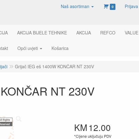
Naš asortiman
Prijava
0
CIJA
AKCIJA BIJELE TEHNIKE
AKCIJA
REFCO
VALUE
takt
Opći uvjeti
Košarica
ijači
Grijač IEG eš 1400W KONČAR NT 230V
W KONČAR NT 230V
KM
12.00
*Cijene uključuju PDV