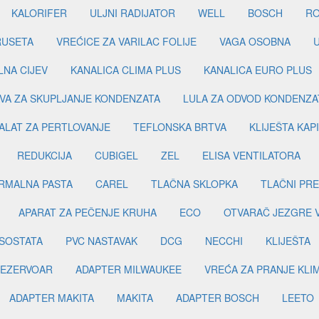
KALORIFER
ULJNI RADIJATOR
WELL
BOSCH
R
RUSETA
VREĆICE ZA VARILAC FOLIJE
VAGA OSOBNA
LNA CIJEV
KANALICA CLIMA PLUS
KANALICA EURO PLUS
VA ZA SKUPLJANJE KONDENZATA
LULA ZA ODVOD KONDENZA
ALAT ZA PERTLOVANJE
TEFLONSKA BRTVA
KLIJEŠTA KAP
REDUKCIJA
CUBIGEL
ZEL
ELISA VENTILATORA
RMALNA PASTA
CAREL
TLAČNA SKLOPKA
TLAČNI PR
APARAT ZA PEČENJE KRUHA
ECO
OTVARAČ JEZGRE 
SOSTATA
PVC NASTAVAK
DCG
NECCHI
KLIJEŠTA
EZERVOAR
ADAPTER MILWAUKEE
VREĆA ZA PRANJE KLI
ADAPTER MAKITA
MAKITA
ADAPTER BOSCH
LEETO