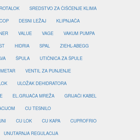
ROTALOK
SREDSTVO ZA ČIŠĆENJE KLIMA
COP
DESNI LEŽAJ
KLIPNJAČA
NER
VALUE
VAGE
VAKUM PUMPA
ST
HIDRIA
SPAL
ZIEHL-ABEGG
AVA
ŠPULA
UTIČNICA ZA ŠPULE
METAR
VENTIL ZA PUNJENJE
LOK
ULOŽAK DEHIDRATORA
E
EL.GRIJAČA MREŽA
GRIJAČI KABEL
LACIJOM
CU TESNILO
JNI
CU LOK
CU KAPA
CUPROFRIO
UNUTARNJA REGULACIJA