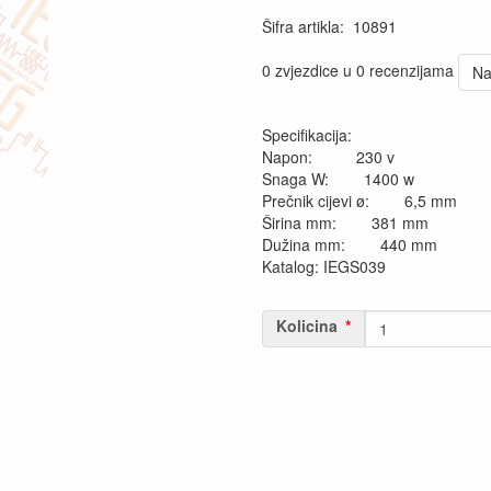
Šifra artikla
:
10891
0 zvjezdice u 0 recenzijama
Na
Specifikacija:
Napon: 230 v
Snaga W: 1400 w
Prečnik cijevi ø: 6,5 mm
Širina mm: 381 mm
Dužina mm: 440 mm
Katalog: IEGS039
Kolicina