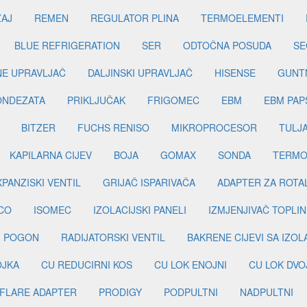
ŽAJ
REMEN
REGULATOR PLINA
TERMOELEMENTI
BLUE REFRIGERATION
SER
ODTOČNA POSUDA
SE
INE UPRAVLJAČ
DALJINSKI UPRAVLJAČ
HISENSE
GUNT
ONDEZATA
PRIKLJUČAK
FRIGOMEC
EBM
EBM PAP
BITZER
FUCHS RENISO
MIKROPROCESOR
TULJ
KAPILARNA CIJEV
BOJA
GOMAX
SONDA
TERMO
PANZISKI VENTIL
GRIJAČ ISPARIVAČA
ADAPTER ZA ROTA
CO
ISOMEC
IZOLACIJSKI PANELI
IZMJENJIVAČ TOPLIN
I POGON
RADIJATORSKI VENTIL
BAKRENE CIJEVI SA IZO
OJKA
CU REDUCIRNI KOS
CU LOK ENOJNI
CU LOK DVO
FLARE ADAPTER
PRODIGY
PODPULTNI
NADPULTNI