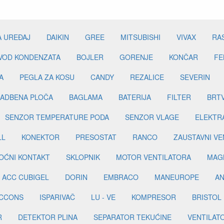
A UREĐAJ
DAIKIN
GREE
MITSUBISHI
VIVAX
RA
DVOD KONDENZATA
BOJLER
GORENJE
KONČAR
FE
A
PEGLA ZA KOSU
CANDY
REZALICE
SEVERIN
ADBENA PLOČA
BAGLAMA
BATERIJA
FILTER
BRT
SENZOR TEMPERATURE PODA
SENZOR VLAGE
ELEKTR
LL
KONEKTOR
PRESOSTAT
RANCO
ZAUSTAVNI VE
OĆNI KONTAKT
SKLOPNIK
MOTOR VENTILATORA
MAGN
ACC CUBIGEL
DORIN
EMBRACO
MANEUROPE
AN
ICCONS
ISPARIVAČ
LU - VE
KOMPRESOR
BRISTOL
R
DETEKTOR PLINA
SEPARATOR TEKUĆINE
VENTILAT