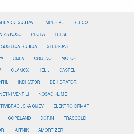
SHLADNI SUSTAVI
IMPERIAL
REFCO
N ZA KOSU
PEGLA
TEFAL
SUŠILICA RUBLJA
ŠTEDNJAK
VA
CIJEV
CRIJEVO
MOTOR
A
GLAMOX
HELIJ
CASTEL
NTIL
INDIKATOR
DEHIDRATOR
ETNI VENTILI
NOSAČ KLIME
TIVIBRACIJSKA CIJEV
ELEKTRO ORMAR
COPELAND
DORIN
FRASCOLD
OR
KUTNIK
AMORTIZER