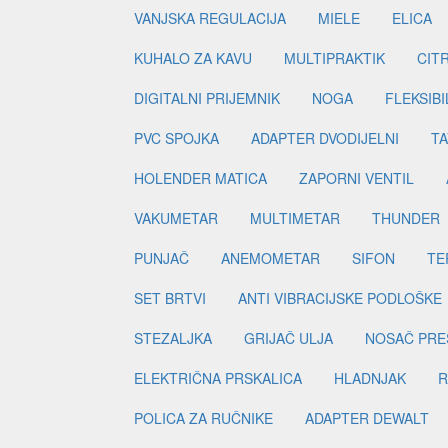
VANJSKA REGULACIJA
MIELE
ELICA
KUHALO ZA KAVU
MULTIPRAKTIK
CIT
DIGITALNI PRIJEMNIK
NOGA
FLEKSIBI
PVC SPOJKA
ADAPTER DVODIJELNI
TA
HOLENDER MATICA
ZAPORNI VENTIL
VAKUMETAR
MULTIMETAR
THUNDER
PUNJAČ
ANEMOMETAR
SIFON
TE
SET BRTVI
ANTI VIBRACIJSKE PODLOŠKE
STEZALJKA
GRIJAČ ULJA
NOSAČ PRE
ELEKTRIČNA PRSKALICA
HLADNJAK
R
POLICA ZA RUČNIKE
ADAPTER DEWALT