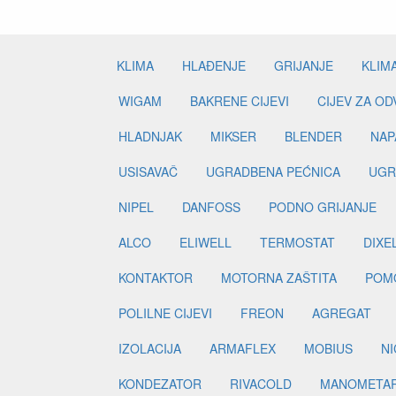
KLIMA
HLAĐENJE
GRIJANJE
KLIM
WIGAM
BAKRENE CIJEVI
CIJEV ZA O
HLADNJAK
MIKSER
BLENDER
NAP
USISAVAČ
UGRADBENA PEĆNICA
UGR
NIPEL
DANFOSS
PODNO GRIJANJE
ALCO
ELIWELL
TERMOSTAT
DIXE
KONTAKTOR
MOTORNA ZAŠTITA
POM
POLILNE CIJEVI
FREON
AGREGAT
IZOLACIJA
ARMAFLEX
MOBIUS
N
KONDEZATOR
RIVACOLD
MANOMETA