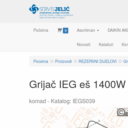
Početna
Asortiman
DAIKIN AK
0
Novosti
Katalozi
Kon
Pocetna
Proizvodi
REZERVNI DIJELOVI
Gr
Grijač IEG eš 1400
komad
Katalog: IEGS039