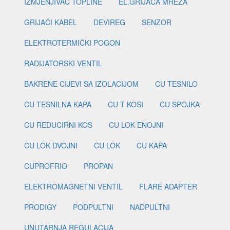
IZMJENJIVAČ TOPLINE
EL.GRIJAČA MREŽA
GRIJAČI KABEL
DEVIREG
SENZOR
ELEKTROTERMIČKI POGON
RADIJATORSKI VENTIL
BAKRENE CIJEVI SA IZOLACIJOM
CU TESNILO
CU TESNILNA KAPA
CU T KOSI
CU SPOJKA
CU REDUCIRNI KOS
CU LOK ENOJNI
CU LOK DVOJNI
CU LOK
CU KAPA
CUPROFRIO
PROPAN
ELEKTROMAGNETNI VENTIL
FLARE ADAPTER
PRODIGY
PODPULTNI
NADPULTNI
UNUTARNJA REGULACIJA