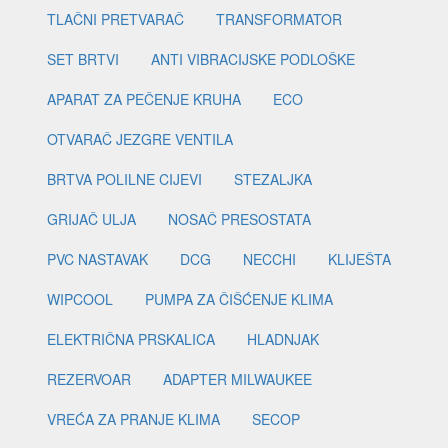
TLAČNI PRETVARAČ
TRANSFORMATOR
SET BRTVI
ANTI VIBRACIJSKE PODLOŠKE
APARAT ZA PEČENJE KRUHA
ECO
OTVARAČ JEZGRE VENTILA
BRTVA POLILNE CIJEVI
STEZALJKA
GRIJAČ ULJA
NOSAČ PRESOSTATA
PVC NASTAVAK
DCG
NECCHI
KLIJEŠTA
WIPCOOL
PUMPA ZA ČIŠĆENJE KLIMA
ELEKTRIČNA PRSKALICA
HLADNJAK
REZERVOAR
ADAPTER MILWAUKEE
VREĆA ZA PRANJE KLIMA
SECOP