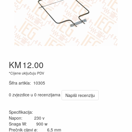
KM
12.00
*Cijene uključuju PDV
Šifra artikla
:
10305
0 zvjezdice u 0 recenzijama
Napiši recenziju
Specifikacija:
Napon: 230 v
Snaga W: 900 w
Prečnik cijevi ø: 6,5 mm