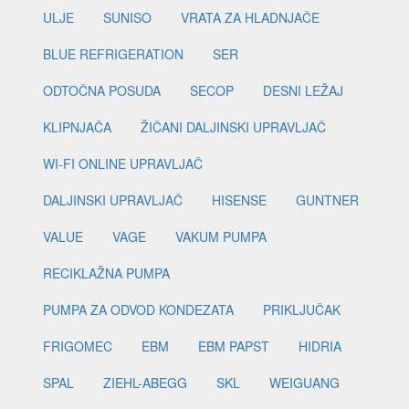
ULJE
SUNISO
VRATA ZA HLADNJAČE
BLUE REFRIGERATION
SER
ODTOČNA POSUDA
SECOP
DESNI LEŽAJ
KLIPNJAČA
ŽIČANI DALJINSKI UPRAVLJAČ
WI-FI ONLINE UPRAVLJAČ
DALJINSKI UPRAVLJAČ
HISENSE
GUNTNER
VALUE
VAGE
VAKUM PUMPA
RECIKLAŽNA PUMPA
PUMPA ZA ODVOD KONDEZATA
PRIKLJUČAK
FRIGOMEC
EBM
EBM PAPST
HIDRIA
SPAL
ZIEHL-ABEGG
SKL
WEIGUANG