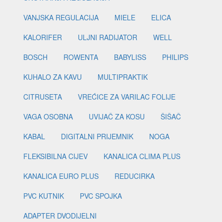
VANJSKA REGULACIJA
MIELE
ELICA
KALORIFER
ULJNI RADIJATOR
WELL
BOSCH
ROWENTA
BABYLISS
PHILIPS
KUHALO ZA KAVU
MULTIPRAKTIK
CITRUSETA
VREĆICE ZA VARILAC FOLIJE
VAGA OSOBNA
UVIJAČ ZA KOSU
ŠIŠAČ
KABAL
DIGITALNI PRIJEMNIK
NOGA
FLEKSIBILNA CIJEV
KANALICA CLIMA PLUS
KANALICA EURO PLUS
REDUCIRKA
PVC KUTNIK
PVC SPOJKA
ADAPTER DVODIJELNI