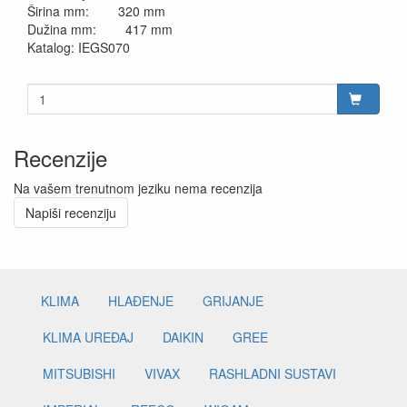
Širina mm: 320 mm
Dužina mm: 417 mm
Katalog: IEGS070
Recenzije
Na vašem trenutnom jeziku nema recenzija
Napiši recenziju
KLIMA
HLAĐENJE
GRIJANJE
KLIMA UREĐAJ
DAIKIN
GREE
MITSUBISHI
VIVAX
RASHLADNI SUSTAVI