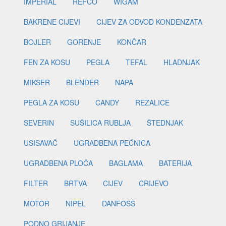
IMPERIAL
REFCO
WIGAM
BAKRENE CIJEVI
CIJEV ZA ODVOD KONDENZATA
BOJLER
GORENJE
KONČAR
FEN ZA KOSU
PEGLA
TEFAL
HLADNJAK
MIKSER
BLENDER
NAPA
PEGLA ZA KOSU
CANDY
REZALICE
SEVERIN
SUŠILICA RUBLJA
ŠTEDNJAK
USISAVAČ
UGRADBENA PEĆNICA
UGRADBENA PLOČA
BAGLAMA
BATERIJA
FILTER
BRTVA
CIJEV
CRIJEVO
MOTOR
NIPEL
DANFOSS
PODNO GRIJANJE