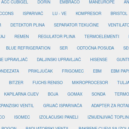
ACC CUBIGEL
DORIN
EMBRACO
MANEUROPE
AN
ICCONS
ISPARIVAČ
LU - VE
KOMPRESOR
BRISTOL
R
DETEKTOR PLINA
SEPARATOR TEKUĆINE
VENTILAT
ŽAJ
REMEN
REGULATOR PLINA
TERMOELEMENTI
BLUE REFRIGERATION
SER
ODTOČNA POSUDA
SE
INE UPRAVLJAČ
DALJINSKI UPRAVLJAČ
HISENSE
GUNT
ONDEZATA
PRIKLJUČAK
FRIGOMEC
EBM
EBM PAP
BITZER
FUCHS RENISO
MIKROPROCESOR
TULJ
KAPILARNA CIJEV
BOJA
GOMAX
SONDA
TERMO
PANZISKI VENTIL
GRIJAČ ISPARIVAČA
ADAPTER ZA ROTA
CO
ISOMEC
IZOLACIJSKI PANELI
IZMJENJIVAČ TOPLIN
I POGON
RADIJATORSKI VENTIL
BAKRENE CIJEVI SA IZO