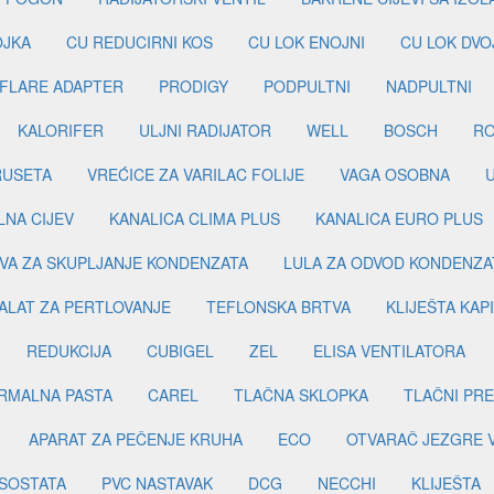
OJKA
CU REDUCIRNI KOS
CU LOK ENOJNI
CU LOK DVO
FLARE ADAPTER
PRODIGY
PODPULTNI
NADPULTNI
KALORIFER
ULJNI RADIJATOR
WELL
BOSCH
R
RUSETA
VREĆICE ZA VARILAC FOLIJE
VAGA OSOBNA
LNA CIJEV
KANALICA CLIMA PLUS
KANALICA EURO PLUS
VA ZA SKUPLJANJE KONDENZATA
LULA ZA ODVOD KONDENZA
ALAT ZA PERTLOVANJE
TEFLONSKA BRTVA
KLIJEŠTA KAP
REDUKCIJA
CUBIGEL
ZEL
ELISA VENTILATORA
RMALNA PASTA
CAREL
TLAČNA SKLOPKA
TLAČNI PR
APARAT ZA PEČENJE KRUHA
ECO
OTVARAČ JEZGRE 
SOSTATA
PVC NASTAVAK
DCG
NECCHI
KLIJEŠTA