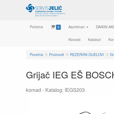
Početna
Asortiman
DAIKIN AK
0
Novosti
Katalozi
Kon
Pocetna
Proizvodi
REZERVNI DIJELOVI
Gr
Grijač IEG EŠ BOS
komad
Katalog: IEGS203