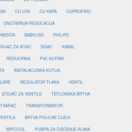
JNI
CU LOK
CU KAPA
CUPROFRIO
UNUTARNJA REGULACIJA
OWENTA
BABYLISS
PHILIPS
UVIJAČ ZA KOSU
ŠIŠAČ
KABAL
REDUCIRKA
PVC KUTNIK
TA
INSTALACIJSKA KUTIJA
ILARE
REGULATOR TLAKA
VENTIL
IZVIJAČ ZA VENTILE
TEFLONSKA BRTVA
ETVARAČ
TRANSFORMATOR
VENTILA
BRTVA POLILNE CIJEVI
WIPCOOL
PUMPA ZA ČIŠĆENJE KLIMA