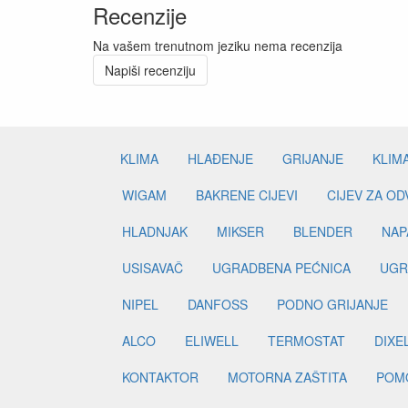
Recenzije
Na vašem trenutnom jeziku nema recenzija
Napiši recenziju
KLIMA
HLAĐENJE
GRIJANJE
KLIM
WIGAM
BAKRENE CIJEVI
CIJEV ZA O
HLADNJAK
MIKSER
BLENDER
NAP
USISAVAČ
UGRADBENA PEĆNICA
UGR
NIPEL
DANFOSS
PODNO GRIJANJE
ALCO
ELIWELL
TERMOSTAT
DIXE
KONTAKTOR
MOTORNA ZAŠTITA
POM