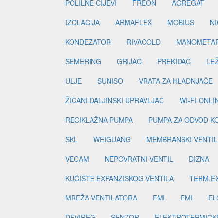
POLILNE CIJEVI
FREON
AGREGAT
IZOLACIJA
ARMAFLEX
MOBIUS
N
KONDEZATOR
RIVACOLD
MANOMETA
SEMERING
GRIJAČ
PREKIDAČ
LE
ULJE
SUNISO
VRATA ZA HLADNJAČE
ŽIČANI DALJINSKI UPRAVLJAČ
WI-FI ONL
RECIKLAŽNA PUMPA
PUMPA ZA ODVOD K
SKL
WEIGUANG
MEMBRANSKI VENTIL
VECAM
NEPOVRATNI VENTIL
DIZNA
KUĆIŠTE EXPANZISKOG VENTILA
TERM.EX
MREŽA VENTILATORA
FMI
EMI
EL
DEVIREG
SENZOR
ELEKTROTERMIČK