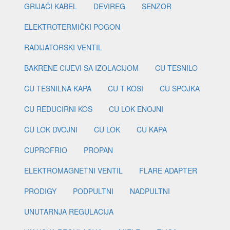
GRIJAČI KABEL
DEVIREG
SENZOR
ELEKTROTERMIČKI POGON
RADIJATORSKI VENTIL
BAKRENE CIJEVI SA IZOLACIJOM
CU TESNILO
CU TESNILNA KAPA
CU T KOSI
CU SPOJKA
CU REDUCIRNI KOS
CU LOK ENOJNI
CU LOK DVOJNI
CU LOK
CU KAPA
CUPROFRIO
PROPAN
ELEKTROMAGNETNI VENTIL
FLARE ADAPTER
PRODIGY
PODPULTNI
NADPULTNI
UNUTARNJA REGULACIJA