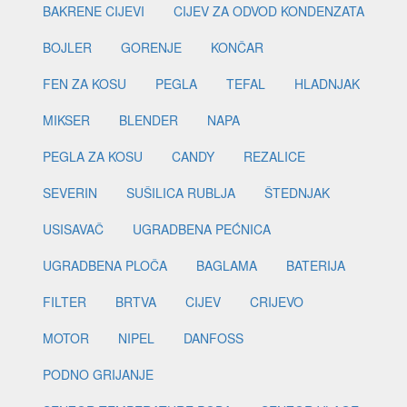
BAKRENE CIJEVI
CIJEV ZA ODVOD KONDENZATA
BOJLER
GORENJE
KONČAR
FEN ZA KOSU
PEGLA
TEFAL
HLADNJAK
MIKSER
BLENDER
NAPA
PEGLA ZA KOSU
CANDY
REZALICE
SEVERIN
SUŠILICA RUBLJA
ŠTEDNJAK
USISAVAČ
UGRADBENA PEĆNICA
UGRADBENA PLOČA
BAGLAMA
BATERIJA
FILTER
BRTVA
CIJEV
CRIJEVO
MOTOR
NIPEL
DANFOSS
PODNO GRIJANJE