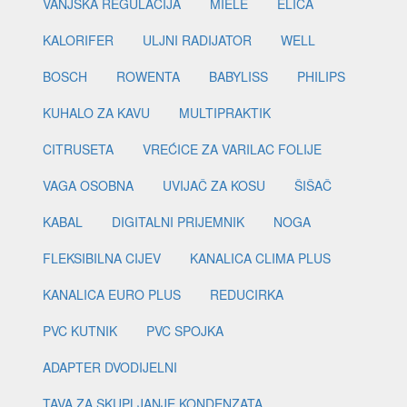
VANJSKA REGULACIJA
MIELE
ELICA
KALORIFER
ULJNI RADIJATOR
WELL
BOSCH
ROWENTA
BABYLISS
PHILIPS
KUHALO ZA KAVU
MULTIPRAKTIK
CITRUSETA
VREĆICE ZA VARILAC FOLIJE
VAGA OSOBNA
UVIJAČ ZA KOSU
ŠIŠAČ
KABAL
DIGITALNI PRIJEMNIK
NOGA
FLEKSIBILNA CIJEV
KANALICA CLIMA PLUS
KANALICA EURO PLUS
REDUCIRKA
PVC KUTNIK
PVC SPOJKA
ADAPTER DVODIJELNI
TAVA ZA SKUPLJANJE KONDENZATA