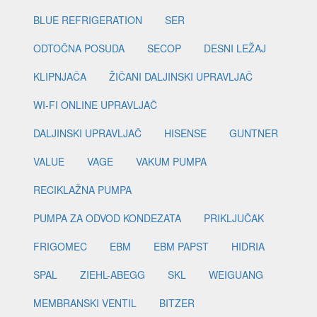
BLUE REFRIGERATION
SER
ODTOČNA POSUDA
SECOP
DESNI LEŽAJ
KLIPNJAČA
ŽIČANI DALJINSKI UPRAVLJAČ
WI-FI ONLINE UPRAVLJAČ
DALJINSKI UPRAVLJAČ
HISENSE
GUNTNER
VALUE
VAGE
VAKUM PUMPA
RECIKLAŽNA PUMPA
PUMPA ZA ODVOD KONDEZATA
PRIKLJUČAK
FRIGOMEC
EBM
EBM PAPST
HIDRIA
SPAL
ZIEHL-ABEGG
SKL
WEIGUANG
MEMBRANSKI VENTIL
BITZER