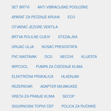
SET BRTVI
ANTI VIBRACIJSKE PODLOŠKE
APARAT ZA PEČENJE KRUHA
ECO
OTVARAČ JEZGRE VENTILA
BRTVA POLILNE CIJEVI
STEZALJKA
GRIJAČ ULJA
NOSAČ PRESOSTATA
PVC NASTAVAK
DCG
NECCHI
KLIJEŠTA
WIPCOOL
PUMPA ZA ČIŠĆENJE KLIMA
ELEKTRIČNA PRSKALICA
HLADNJAK
REZERVOAR
ADAPTER MILWAUKEE
VREĆA ZA PRANJE KLIMA
SECOP
SIGURNOSNI TOPIVI ČEP
POLICA ZA RUČNIKE