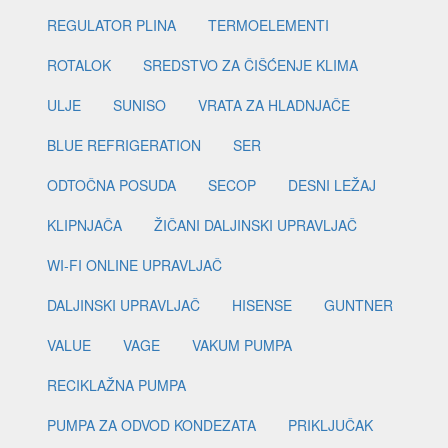
REGULATOR PLINA
TERMOELEMENTI
ROTALOK
SREDSTVO ZA ČIŠĆENJE KLIMA
ULJE
SUNISO
VRATA ZA HLADNJAČE
BLUE REFRIGERATION
SER
ODTOČNA POSUDA
SECOP
DESNI LEŽAJ
KLIPNJAČA
ŽIČANI DALJINSKI UPRAVLJAČ
WI-FI ONLINE UPRAVLJAČ
DALJINSKI UPRAVLJAČ
HISENSE
GUNTNER
VALUE
VAGE
VAKUM PUMPA
RECIKLAŽNA PUMPA
PUMPA ZA ODVOD KONDEZATA
PRIKLJUČAK