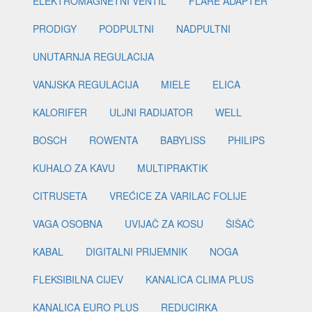
ELEKTROMAGNETNI VENTIL
FLARE ADAPTER
PRODIGY
PODPULTNI
NADPULTNI
UNUTARNJA REGULACIJA
VANJSKA REGULACIJA
MIELE
ELICA
KALORIFER
ULJNI RADIJATOR
WELL
BOSCH
ROWENTA
BABYLISS
PHILIPS
KUHALO ZA KAVU
MULTIPRAKTIK
CITRUSETA
VREĆICE ZA VARILAC FOLIJE
VAGA OSOBNA
UVIJAČ ZA KOSU
ŠIŠAČ
KABAL
DIGITALNI PRIJEMNIK
NOGA
FLEKSIBILNA CIJEV
KANALICA CLIMA PLUS
KANALICA EURO PLUS
REDUCIRKA