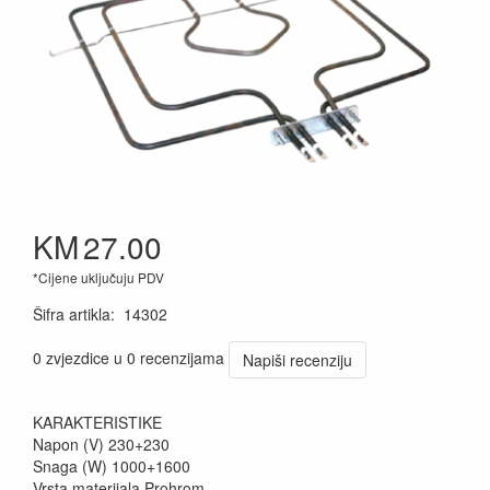
KM
27.00
*Cijene uključuju PDV
Šifra artikla
:
14302
0 zvjezdice u 0 recenzijama
Napiši recenziju
KARAKTERISTIKE
Napon (V) 230+230
Snaga (W) 1000+1600
Vrsta materijala Prohrom