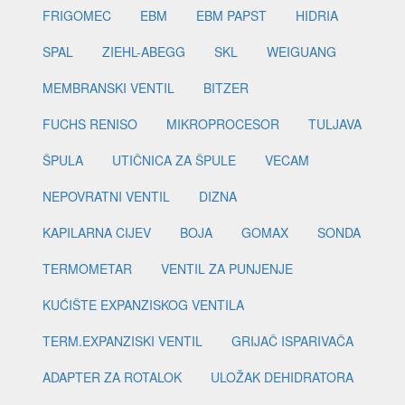
FRIGOMEC
EBM
EBM PAPST
HIDRIA
SPAL
ZIEHL-ABEGG
SKL
WEIGUANG
MEMBRANSKI VENTIL
BITZER
FUCHS RENISO
MIKROPROCESOR
TULJAVA
ŠPULA
UTIČNICA ZA ŠPULE
VECAM
NEPOVRATNI VENTIL
DIZNA
KAPILARNA CIJEV
BOJA
GOMAX
SONDA
TERMOMETAR
VENTIL ZA PUNJENJE
KUĆIŠTE EXPANZISKOG VENTILA
TERM.EXPANZISKI VENTIL
GRIJAČ ISPARIVAČA
ADAPTER ZA ROTALOK
ULOŽAK DEHIDRATORA