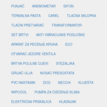
PUNJAČ
ANEMOMETAR
SIFON
TERMALNA PASTA
CAREL
TLAČNA SKLOPKA
TLAČNI PRETVARAČ
TRANSFORMATOR
SET BRTVI
ANTI VIBRACIJSKE PODLOŠKE
APARAT ZA PEČENJE KRUHA
ECO
OTVARAČ JEZGRE VENTILA
BRTVA POLILNE CIJEVI
STEZALJKA
GRIJAČ ULJA
NOSAČ PRESOSTATA
PVC NASTAVAK
DCG
NECCHI
KLIJEŠTA
WIPCOOL
PUMPA ZA ČIŠĆENJE KLIMA
ELEKTRIČNA PRSKALICA
HLADNJAK