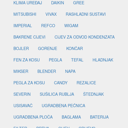
KLIMA UREĐAJ
DAIKIN
GREE
MITSUBISHI
VIVAX
RASHLADNI SUSTAVI
IMPERIAL
REFCO
WIGAM
BAKRENE CIJEVI
CIJEV ZA ODVOD KONDENZATA
BOJLER
GORENJE
KONČAR
FEN ZA KOSU
PEGLA
TEFAL
HLADNJAK
MIKSER
BLENDER
NAPA
PEGLA ZA KOSU
CANDY
REZALICE
SEVERIN
SUŠILICA RUBLJA
ŠTEDNJAK
USISAVAČ
UGRADBENA PEĆNICA
UGRADBENA PLOČA
BAGLAMA
BATERIJA