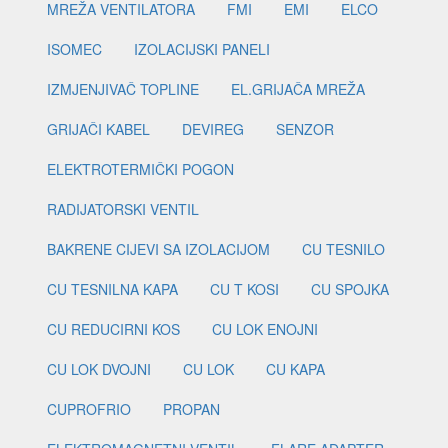
MREŽA VENTILATORA
FMI
EMI
ELCO
ISOMEC
IZOLACIJSKI PANELI
IZMJENJIVAČ TOPLINE
EL.GRIJAČA MREŽA
GRIJAČI KABEL
DEVIREG
SENZOR
ELEKTROTERMIČKI POGON
RADIJATORSKI VENTIL
BAKRENE CIJEVI SA IZOLACIJOM
CU TESNILO
CU TESNILNA KAPA
CU T KOSI
CU SPOJKA
CU REDUCIRNI KOS
CU LOK ENOJNI
CU LOK DVOJNI
CU LOK
CU KAPA
CUPROFRIO
PROPAN