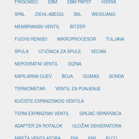
FRIGOMEC
EBM
EBM PAPST
HIDRIA
SPAL
ZIEHL-ABEGG
SKL
WEIGUANG
MEMBRANSKI VENTIL
BITZER
FUCHS RENISO
MIKROPROCESOR
TULJAVA
ŠPULA
UTIČNICA ZA ŠPULE
VECAM
NEPOVRATNI VENTIL
DIZNA
KAPILARNA CIJEV
BOJA
GOMAX
SONDA
TERMOMETAR
VENTIL ZA PUNJENJE
KUĆIŠTE EXPANZISKOG VENTILA
TERM.EXPANZISKI VENTIL
GRIJAČ ISPARIVAČA
ADAPTER ZA ROTALOK
ULOŽAK DEHIDRATORA
MREŽA VENTILATORA
FMI
EMI
ELCO