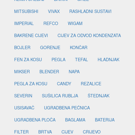
MITSUBISHI
VIVAX
RASHLADNI SUSTAVI
IMPERIAL
REFCO
WIGAM
BAKRENE CIJEVI
CIJEV ZA ODVOD KONDENZATA
BOJLER
GORENJE
KONČAR
FEN ZA KOSU
PEGLA
TEFAL
HLADNJAK
MIKSER
BLENDER
NAPA
PEGLA ZA KOSU
CANDY
REZALICE
SEVERIN
SUŠILICA RUBLJA
ŠTEDNJAK
USISAVAČ
UGRADBENA PEĆNICA
UGRADBENA PLOČA
BAGLAMA
BATERIJA
FILTER
BRTVA
CIJEV
CRIJEVO