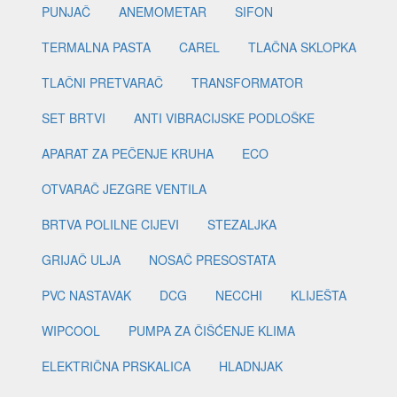
PUNJAČ
ANEMOMETAR
SIFON
TERMALNA PASTA
CAREL
TLAČNA SKLOPKA
TLAČNI PRETVARAČ
TRANSFORMATOR
SET BRTVI
ANTI VIBRACIJSKE PODLOŠKE
APARAT ZA PEČENJE KRUHA
ECO
OTVARAČ JEZGRE VENTILA
BRTVA POLILNE CIJEVI
STEZALJKA
GRIJAČ ULJA
NOSAČ PRESOSTATA
PVC NASTAVAK
DCG
NECCHI
KLIJEŠTA
WIPCOOL
PUMPA ZA ČIŠĆENJE KLIMA
ELEKTRIČNA PRSKALICA
HLADNJAK