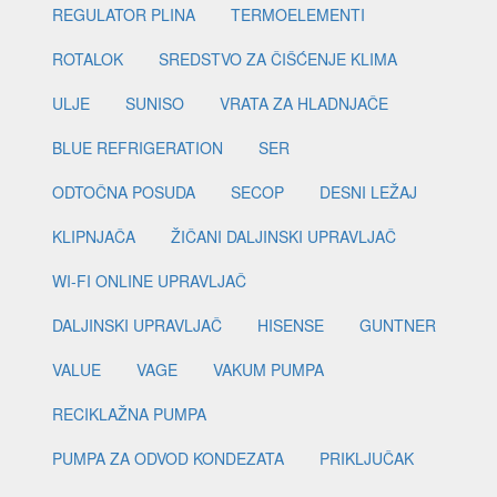
REGULATOR PLINA
TERMOELEMENTI
ROTALOK
SREDSTVO ZA ČIŠĆENJE KLIMA
ULJE
SUNISO
VRATA ZA HLADNJAČE
BLUE REFRIGERATION
SER
ODTOČNA POSUDA
SECOP
DESNI LEŽAJ
KLIPNJAČA
ŽIČANI DALJINSKI UPRAVLJAČ
WI-FI ONLINE UPRAVLJAČ
DALJINSKI UPRAVLJAČ
HISENSE
GUNTNER
VALUE
VAGE
VAKUM PUMPA
RECIKLAŽNA PUMPA
PUMPA ZA ODVOD KONDEZATA
PRIKLJUČAK