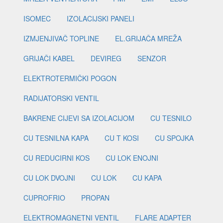
ISOMEC
IZOLACIJSKI PANELI
IZMJENJIVAČ TOPLINE
EL.GRIJAČA MREŽA
GRIJAČI KABEL
DEVIREG
SENZOR
ELEKTROTERMIČKI POGON
RADIJATORSKI VENTIL
BAKRENE CIJEVI SA IZOLACIJOM
CU TESNILO
CU TESNILNA KAPA
CU T KOSI
CU SPOJKA
CU REDUCIRNI KOS
CU LOK ENOJNI
CU LOK DVOJNI
CU LOK
CU KAPA
CUPROFRIO
PROPAN
ELEKTROMAGNETNI VENTIL
FLARE ADAPTER