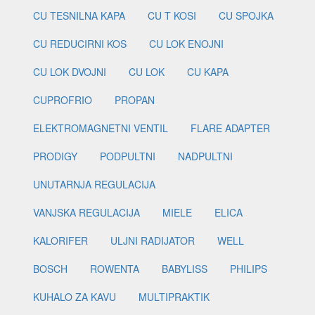
CU TESNILNA KAPA
CU T KOSI
CU SPOJKA
CU REDUCIRNI KOS
CU LOK ENOJNI
CU LOK DVOJNI
CU LOK
CU KAPA
CUPROFRIO
PROPAN
ELEKTROMAGNETNI VENTIL
FLARE ADAPTER
PRODIGY
PODPULTNI
NADPULTNI
UNUTARNJA REGULACIJA
VANJSKA REGULACIJA
MIELE
ELICA
KALORIFER
ULJNI RADIJATOR
WELL
BOSCH
ROWENTA
BABYLISS
PHILIPS
KUHALO ZA KAVU
MULTIPRAKTIK