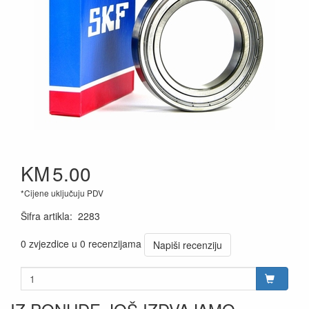
KM
5.00
*Cijene uključuju PDV
Šifra artikla
:
2283
0 zvjezdice u 0 recenzijama
Napiši recenziju