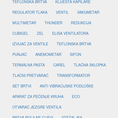
TEFLONSKA BRTVA
KLIJEŠTA KAPILARE
REGULATOR TLAKA
VENTIL
VAKUMETAR
MULTIMETAR
THUNDER
REDUKCIJA
CUBIGEL
ZEL
ELISA VENTILATORA
IZVIJAČ ZA VENTILE
TEFLONSKA BRTVA
PUNJAČ
ANEMOMETAR
SIFON
TERMALNA PASTA
CAREL
TLAČNA SKLOPKA
TLAČNI PRETVARAČ
TRANSFORMATOR
SET BRTVI
ANTI VIBRACIJSKE PODLOŠKE
APARAT ZA PEČENJE KRUHA
ECO
OTVARAČ JEZGRE VENTILA
BRTVA POLILNE CIJEVI
STEZALJKA