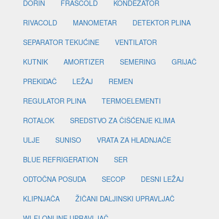
DORIN
FRASCOLD
KONDEZATOR
RIVACOLD
MANOMETAR
DETEKTOR PLINA
SEPARATOR TEKUĆINE
VENTILATOR
KUTNIK
AMORTIZER
SEMERING
GRIJAČ
PREKIDAČ
LEŽAJ
REMEN
REGULATOR PLINA
TERMOELEMENTI
ROTALOK
SREDSTVO ZA ČIŠĆENJE KLIMA
ULJE
SUNISO
VRATA ZA HLADNJAČE
BLUE REFRIGERATION
SER
ODTOČNA POSUDA
SECOP
DESNI LEŽAJ
KLIPNJAČA
ŽIČANI DALJINSKI UPRAVLJAČ
WI-FI ONLINE UPRAVLJAČ