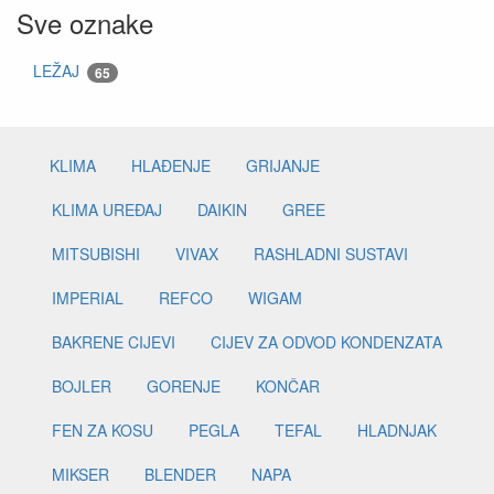
Sve oznake
LEŽAJ
65
KLIMA
HLAĐENJE
GRIJANJE
KLIMA UREĐAJ
DAIKIN
GREE
MITSUBISHI
VIVAX
RASHLADNI SUSTAVI
IMPERIAL
REFCO
WIGAM
BAKRENE CIJEVI
CIJEV ZA ODVOD KONDENZATA
BOJLER
GORENJE
KONČAR
FEN ZA KOSU
PEGLA
TEFAL
HLADNJAK
MIKSER
BLENDER
NAPA