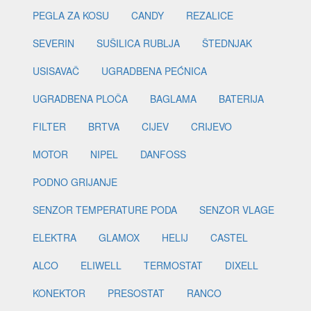
PEGLA ZA KOSU
CANDY
REZALICE
SEVERIN
SUŠILICA RUBLJA
ŠTEDNJAK
USISAVAČ
UGRADBENA PEĆNICA
UGRADBENA PLOČA
BAGLAMA
BATERIJA
FILTER
BRTVA
CIJEV
CRIJEVO
MOTOR
NIPEL
DANFOSS
PODNO GRIJANJE
SENZOR TEMPERATURE PODA
SENZOR VLAGE
ELEKTRA
GLAMOX
HELIJ
CASTEL
ALCO
ELIWELL
TERMOSTAT
DIXELL
KONEKTOR
PRESOSTAT
RANCO