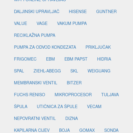
DALJINSKI UPRAVLJAČ
HISENSE
GUNTNER
VALUE
VAGE
VAKUM PUMPA
RECIKLAŽNA PUMPA
PUMPA ZA ODVOD KONDEZATA
PRIKLJUČAK
FRIGOMEC
EBM
EBM PAPST
HIDRIA
SPAL
ZIEHL-ABEGG
SKL
WEIGUANG
MEMBRANSKI VENTIL
BITZER
FUCHS RENISO
MIKROPROCESOR
TULJAVA
ŠPULA
UTIČNICA ZA ŠPULE
VECAM
NEPOVRATNI VENTIL
DIZNA
KAPILARNA CIJEV
BOJA
GOMAX
SONDA