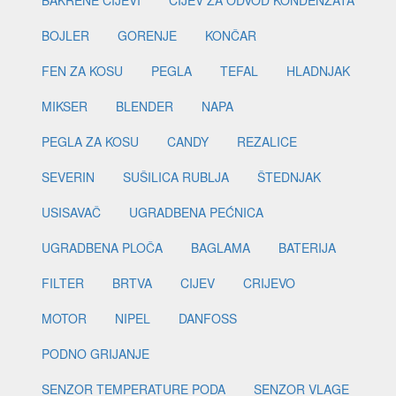
BAKRENE CIJEVI
CIJEV ZA ODVOD KONDENZATA
BOJLER
GORENJE
KONČAR
FEN ZA KOSU
PEGLA
TEFAL
HLADNJAK
MIKSER
BLENDER
NAPA
PEGLA ZA KOSU
CANDY
REZALICE
SEVERIN
SUŠILICA RUBLJA
ŠTEDNJAK
USISAVAČ
UGRADBENA PEĆNICA
UGRADBENA PLOČA
BAGLAMA
BATERIJA
FILTER
BRTVA
CIJEV
CRIJEVO
MOTOR
NIPEL
DANFOSS
PODNO GRIJANJE
SENZOR TEMPERATURE PODA
SENZOR VLAGE