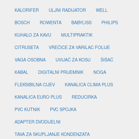
KALORIFER
ULJNI RADIJATOR
WELL
BOSCH
ROWENTA
BABYLISS
PHILIPS
KUHALO ZA KAVU
MULTIPRAKTIK
CITRUSETA
VREĆICE ZA VARILAC FOLIJE
VAGA OSOBNA
UVIJAČ ZA KOSU
ŠIŠAČ
KABAL
DIGITALNI PRIJEMNIK
NOGA
FLEKSIBILNA CIJEV
KANALICA CLIMA PLUS
KANALICA EURO PLUS
REDUCIRKA
PVC KUTNIK
PVC SPOJKA
ADAPTER DVODIJELNI
TAVA ZA SKUPLJANJE KONDENZATA