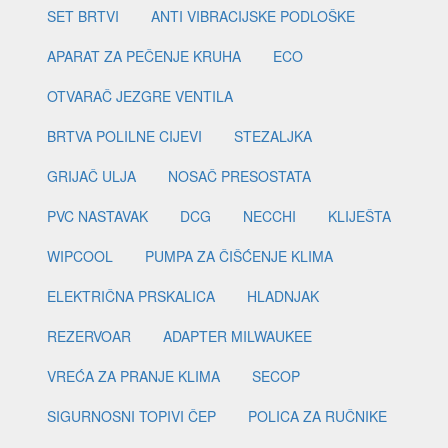
SET BRTVI
ANTI VIBRACIJSKE PODLOŠKE
APARAT ZA PEČENJE KRUHA
ECO
OTVARAČ JEZGRE VENTILA
BRTVA POLILNE CIJEVI
STEZALJKA
GRIJAČ ULJA
NOSAČ PRESOSTATA
PVC NASTAVAK
DCG
NECCHI
KLIJEŠTA
WIPCOOL
PUMPA ZA ČIŠĆENJE KLIMA
ELEKTRIČNA PRSKALICA
HLADNJAK
REZERVOAR
ADAPTER MILWAUKEE
VREĆA ZA PRANJE KLIMA
SECOP
SIGURNOSNI TOPIVI ČEP
POLICA ZA RUČNIKE