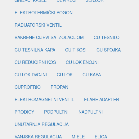
GRIJAČI KABEL
DEVIREG
SENZOR
ELEKTROTERMIČKI POGON
RADIJATORSKI VENTIL
BAKRENE CIJEVI SA IZOLACIJOM
CU TESNILO
CU TESNILNA KAPA
CU T KOSI
CU SPOJKA
CU REDUCIRNI KOS
CU LOK ENOJNI
CU LOK DVOJNI
CU LOK
CU KAPA
CUPROFRIO
PROPAN
ELEKTROMAGNETNI VENTIL
FLARE ADAPTER
PRODIGY
PODPULTNI
NADPULTNI
UNUTARNJA REGULACIJA
VANJSKA REGULACIJA
MIELE
ELICA