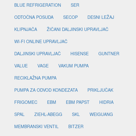
BLUE REFRIGERATION
SER
ODTOČNA POSUDA
SECOP
DESNI LEŽAJ
KLIPNJAČA
ŽIČANI DALJINSKI UPRAVLJAČ
WI-FI ONLINE UPRAVLJAČ
DALJINSKI UPRAVLJAČ
HISENSE
GUNTNER
VALUE
VAGE
VAKUM PUMPA
RECIKLAŽNA PUMPA
PUMPA ZA ODVOD KONDEZATA
PRIKLJUČAK
FRIGOMEC
EBM
EBM PAPST
HIDRIA
SPAL
ZIEHL-ABEGG
SKL
WEIGUANG
MEMBRANSKI VENTIL
BITZER