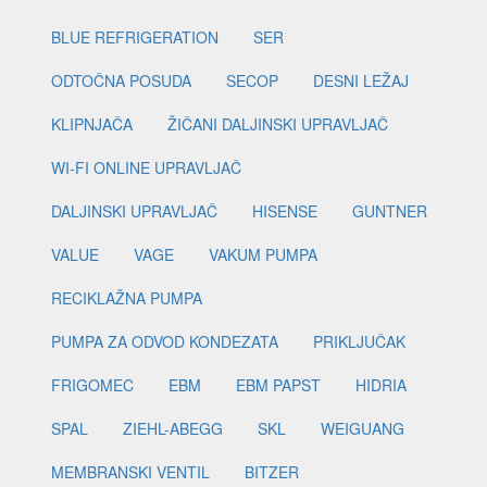
BLUE REFRIGERATION
SER
ODTOČNA POSUDA
SECOP
DESNI LEŽAJ
KLIPNJAČA
ŽIČANI DALJINSKI UPRAVLJAČ
WI-FI ONLINE UPRAVLJAČ
DALJINSKI UPRAVLJAČ
HISENSE
GUNTNER
VALUE
VAGE
VAKUM PUMPA
RECIKLAŽNA PUMPA
PUMPA ZA ODVOD KONDEZATA
PRIKLJUČAK
FRIGOMEC
EBM
EBM PAPST
HIDRIA
SPAL
ZIEHL-ABEGG
SKL
WEIGUANG
MEMBRANSKI VENTIL
BITZER