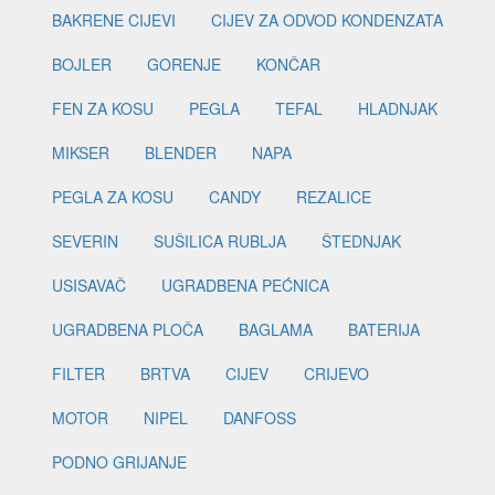
BAKRENE CIJEVI
CIJEV ZA ODVOD KONDENZATA
BOJLER
GORENJE
KONČAR
FEN ZA KOSU
PEGLA
TEFAL
HLADNJAK
MIKSER
BLENDER
NAPA
PEGLA ZA KOSU
CANDY
REZALICE
SEVERIN
SUŠILICA RUBLJA
ŠTEDNJAK
USISAVAČ
UGRADBENA PEĆNICA
UGRADBENA PLOČA
BAGLAMA
BATERIJA
FILTER
BRTVA
CIJEV
CRIJEVO
MOTOR
NIPEL
DANFOSS
PODNO GRIJANJE