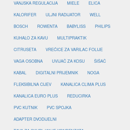
VANJSKA REGULACIJA
MIELE
ELICA
KALORIFER
ULJNI RADIJATOR
WELL
BOSCH
ROWENTA
BABYLISS
PHILIPS
KUHALO ZA KAVU
MULTIPRAKTIK
CITRUSETA
VREĆICE ZA VARILAC FOLIJE
VAGA OSOBNA
UVIJAČ ZA KOSU
ŠIŠAČ
KABAL
DIGITALNI PRIJEMNIK
NOGA
FLEKSIBILNA CIJEV
KANALICA CLIMA PLUS
KANALICA EURO PLUS
REDUCIRKA
PVC KUTNIK
PVC SPOJKA
ADAPTER DVODIJELNI