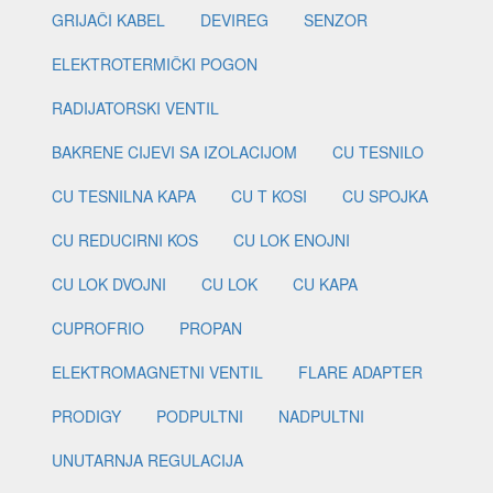
GRIJAČI KABEL
DEVIREG
SENZOR
ELEKTROTERMIČKI POGON
RADIJATORSKI VENTIL
BAKRENE CIJEVI SA IZOLACIJOM
CU TESNILO
CU TESNILNA KAPA
CU T KOSI
CU SPOJKA
CU REDUCIRNI KOS
CU LOK ENOJNI
CU LOK DVOJNI
CU LOK
CU KAPA
CUPROFRIO
PROPAN
ELEKTROMAGNETNI VENTIL
FLARE ADAPTER
PRODIGY
PODPULTNI
NADPULTNI
UNUTARNJA REGULACIJA