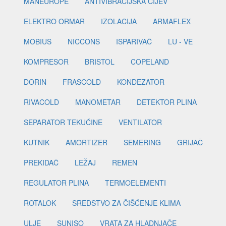
MANEUROPE
ANTIVIBRACIJSKA CIJEV
ELEKTRO ORMAR
IZOLACIJA
ARMAFLEX
MOBIUS
NICCONS
ISPARIVAČ
LU - VE
KOMPRESOR
BRISTOL
COPELAND
DORIN
FRASCOLD
KONDEZATOR
RIVACOLD
MANOMETAR
DETEKTOR PLINA
SEPARATOR TEKUĆINE
VENTILATOR
KUTNIK
AMORTIZER
SEMERING
GRIJAČ
PREKIDAČ
LEŽAJ
REMEN
REGULATOR PLINA
TERMOELEMENTI
ROTALOK
SREDSTVO ZA ČIŠĆENJE KLIMA
ULJE
SUNISO
VRATA ZA HLADNJAČE