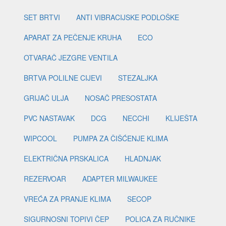
SET BRTVI
ANTI VIBRACIJSKE PODLOŠKE
APARAT ZA PEČENJE KRUHA
ECO
OTVARAČ JEZGRE VENTILA
BRTVA POLILNE CIJEVI
STEZALJKA
GRIJAČ ULJA
NOSAČ PRESOSTATA
PVC NASTAVAK
DCG
NECCHI
KLIJEŠTA
WIPCOOL
PUMPA ZA ČIŠĆENJE KLIMA
ELEKTRIČNA PRSKALICA
HLADNJAK
REZERVOAR
ADAPTER MILWAUKEE
VREĆA ZA PRANJE KLIMA
SECOP
SIGURNOSNI TOPIVI ČEP
POLICA ZA RUČNIKE