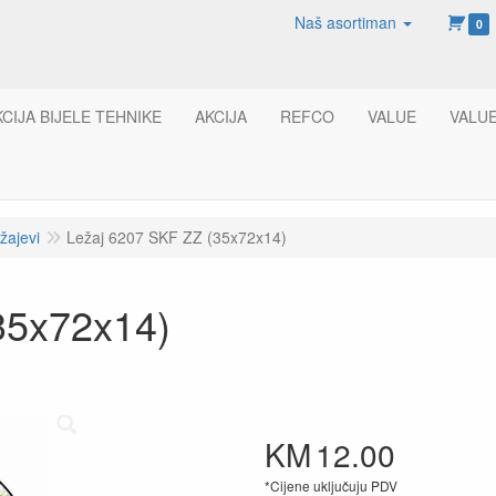
Naš asortiman
0
KCIJA BIJELE TEHNIKE
AKCIJA
REFCO
VALUE
VALU
žajevi
Ležaj 6207 SKF ZZ (35x72x14)
35x72x14)
KM
12.00
*Cijene uključuju PDV