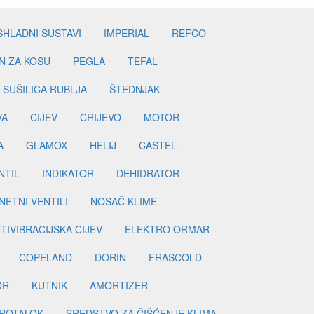
SHLADNI SUSTAVI
IMPERIAL
REFCO
N ZA KOSU
PEGLA
TEFAL
SUŠILICA RUBLJA
ŠTEDNJAK
VA
CIJEV
CRIJEVO
MOTOR
A
GLAMOX
HELIJ
CASTEL
NTIL
INDIKATOR
DEHIDRATOR
ETNI VENTILI
NOSAČ KLIME
TIVIBRACIJSKA CIJEV
ELEKTRO ORMAR
COPELAND
DORIN
FRASCOLD
OR
KUTNIK
AMORTIZER
ROTALOK
SREDSTVO ZA ČIŠĆENJE KLIMA