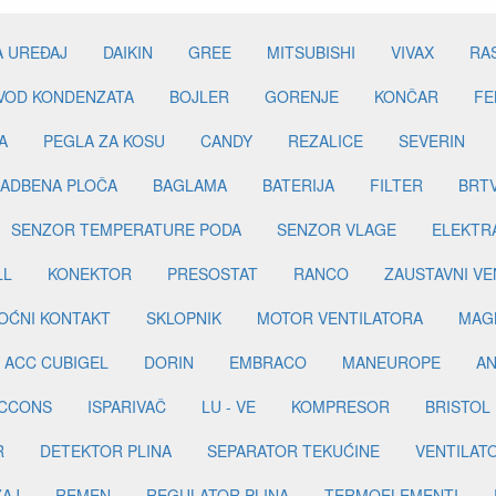
A UREĐAJ
DAIKIN
GREE
MITSUBISHI
VIVAX
RA
DVOD KONDENZATA
BOJLER
GORENJE
KONČAR
FE
A
PEGLA ZA KOSU
CANDY
REZALICE
SEVERIN
ADBENA PLOČA
BAGLAMA
BATERIJA
FILTER
BRT
SENZOR TEMPERATURE PODA
SENZOR VLAGE
ELEKTR
LL
KONEKTOR
PRESOSTAT
RANCO
ZAUSTAVNI VE
OĆNI KONTAKT
SKLOPNIK
MOTOR VENTILATORA
MAGN
ACC CUBIGEL
DORIN
EMBRACO
MANEUROPE
AN
ICCONS
ISPARIVAČ
LU - VE
KOMPRESOR
BRISTOL
R
DETEKTOR PLINA
SEPARATOR TEKUĆINE
VENTILAT
ŽAJ
REMEN
REGULATOR PLINA
TERMOELEMENTI