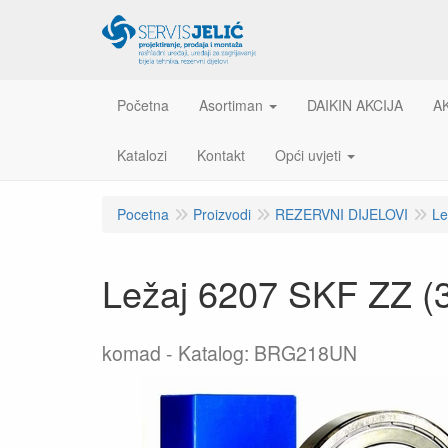
Početna
Asortiman
DAIKIN AKCIJA
A
Katalozi
Kontakt
Opći uvjeti
Pocetna
Proizvodi
REZERVNI DIJELOVI
Le
Ležaj 6207 SKF ZZ (
komad
Katalog: BRG218UN