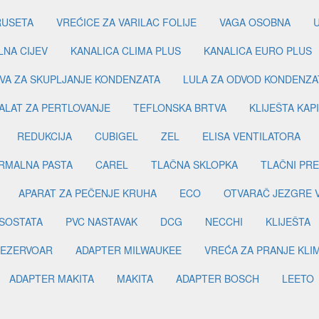
RUSETA
VREĆICE ZA VARILAC FOLIJE
VAGA OSOBNA
LNA CIJEV
KANALICA CLIMA PLUS
KANALICA EURO PLUS
VA ZA SKUPLJANJE KONDENZATA
LULA ZA ODVOD KONDENZA
ALAT ZA PERTLOVANJE
TEFLONSKA BRTVA
KLIJEŠTA KAP
REDUKCIJA
CUBIGEL
ZEL
ELISA VENTILATORA
RMALNA PASTA
CAREL
TLAČNA SKLOPKA
TLAČNI PR
APARAT ZA PEČENJE KRUHA
ECO
OTVARAČ JEZGRE 
SOSTATA
PVC NASTAVAK
DCG
NECCHI
KLIJEŠTA
EZERVOAR
ADAPTER MILWAUKEE
VREĆA ZA PRANJE KLI
ADAPTER MAKITA
MAKITA
ADAPTER BOSCH
LEETO