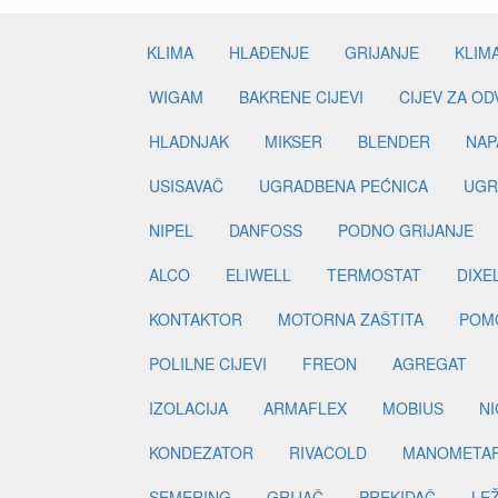
KLIMA
HLAĐENJE
GRIJANJE
KLIM
WIGAM
BAKRENE CIJEVI
CIJEV ZA O
HLADNJAK
MIKSER
BLENDER
NAP
USISAVAČ
UGRADBENA PEĆNICA
UGR
NIPEL
DANFOSS
PODNO GRIJANJE
ALCO
ELIWELL
TERMOSTAT
DIXE
KONTAKTOR
MOTORNA ZAŠTITA
POM
POLILNE CIJEVI
FREON
AGREGAT
IZOLACIJA
ARMAFLEX
MOBIUS
N
KONDEZATOR
RIVACOLD
MANOMETA
SEMERING
GRIJAČ
PREKIDAČ
LE