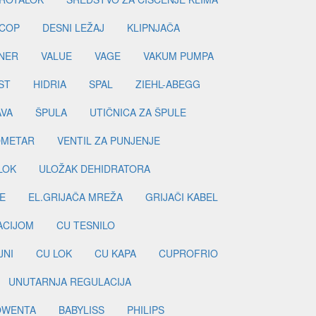
COP
DESNI LEŽAJ
KLIPNJAČA
NER
VALUE
VAGE
VAKUM PUMPA
ST
HIDRIA
SPAL
ZIEHL-ABEGG
AVA
ŠPULA
UTIČNICA ZA ŠPULE
METAR
VENTIL ZA PUNJENJE
LOK
ULOŽAK DEHIDRATORA
E
EL.GRIJAČA MREŽA
GRIJAČI KABEL
LACIJOM
CU TESNILO
JNI
CU LOK
CU KAPA
CUPROFRIO
UNUTARNJA REGULACIJA
OWENTA
BABYLISS
PHILIPS