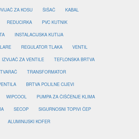
UVIJAČ ZA KOSU
ŠIŠAČ
KABAL
REDUCIRKA
PVC KUTNIK
TA
INSTALACIJSKA KUTIJA
ILARE
REGULATOR TLAKA
VENTIL
IZVIJAČ ZA VENTILE
TEFLONSKA BRTVA
ETVARAČ
TRANSFORMATOR
VENTILA
BRTVA POLILNE CIJEVI
WIPCOOL
PUMPA ZA ČIŠĆENJE KLIMA
MA
SECOP
SIGURNOSNI TOPIVI ČEP
ALUMINIJSKI KOFER