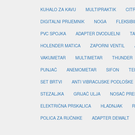
KUHALO ZA KAVU
MULTIPRAKTIK
CIT
DIGITALNI PRIJEMNIK
NOGA
FLEKSIBI
PVC SPOJKA
ADAPTER DVODIJELNI
TA
HOLENDER MATICA
ZAPORNI VENTIL
VAKUMETAR
MULTIMETAR
THUNDER
PUNJAČ
ANEMOMETAR
SIFON
TE
SET BRTVI
ANTI VIBRACIJSKE PODLOŠKE
STEZALJKA
GRIJAČ ULJA
NOSAČ PRE
ELEKTRIČNA PRSKALICA
HLADNJAK
R
POLICA ZA RUČNIKE
ADAPTER DEWALT