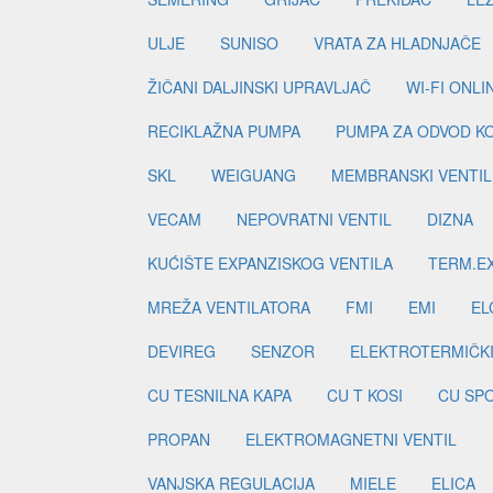
ULJE
SUNISO
VRATA ZA HLADNJAČE
ŽIČANI DALJINSKI UPRAVLJAČ
WI-FI ONL
RECIKLAŽNA PUMPA
PUMPA ZA ODVOD K
SKL
WEIGUANG
MEMBRANSKI VENTIL
VECAM
NEPOVRATNI VENTIL
DIZNA
KUĆIŠTE EXPANZISKOG VENTILA
TERM.EX
MREŽA VENTILATORA
FMI
EMI
EL
DEVIREG
SENZOR
ELEKTROTERMIČK
CU TESNILNA KAPA
CU T KOSI
CU SP
PROPAN
ELEKTROMAGNETNI VENTIL
VANJSKA REGULACIJA
MIELE
ELICA