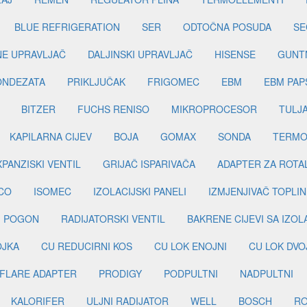
BLUE REFRIGERATION
SER
ODTOČNA POSUDA
SE
INE UPRAVLJAČ
DALJINSKI UPRAVLJAČ
HISENSE
GUNT
ONDEZATA
PRIKLJUČAK
FRIGOMEC
EBM
EBM PAP
BITZER
FUCHS RENISO
MIKROPROCESOR
TULJ
KAPILARNA CIJEV
BOJA
GOMAX
SONDA
TERMO
PANZISKI VENTIL
GRIJAČ ISPARIVAČA
ADAPTER ZA ROTA
CO
ISOMEC
IZOLACIJSKI PANELI
IZMJENJIVAČ TOPLIN
I POGON
RADIJATORSKI VENTIL
BAKRENE CIJEVI SA IZO
OJKA
CU REDUCIRNI KOS
CU LOK ENOJNI
CU LOK DVO
FLARE ADAPTER
PRODIGY
PODPULTNI
NADPULTNI
KALORIFER
ULJNI RADIJATOR
WELL
BOSCH
R