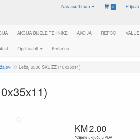
Naš asortiman
Prijava
0
CIJA
AKCIJA BIJELE TEHNIKE
AKCIJA
REFCO
VALUE
takt
Opći uvjeti
Košarica
žajevi
Ležaj 6300 SKL ZZ (10x35x11)
10x35x11)
KM
2.00
*Cijene uključuju PDV