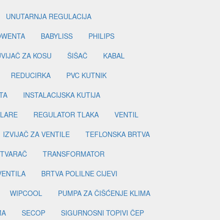
UNUTARNJA REGULACIJA
OWENTA
BABYLISS
PHILIPS
UVIJAČ ZA KOSU
ŠIŠAČ
KABAL
REDUCIRKA
PVC KUTNIK
TA
INSTALACIJSKA KUTIJA
ILARE
REGULATOR TLAKA
VENTIL
IZVIJAČ ZA VENTILE
TEFLONSKA BRTVA
ETVARAČ
TRANSFORMATOR
VENTILA
BRTVA POLILNE CIJEVI
WIPCOOL
PUMPA ZA ČIŠĆENJE KLIMA
MA
SECOP
SIGURNOSNI TOPIVI ČEP