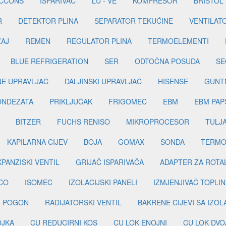
ICCONS
ISPARIVAČ
LU - VE
KOMPRESOR
BRISTOL
R
DETEKTOR PLINA
SEPARATOR TEKUĆINE
VENTILAT
ŽAJ
REMEN
REGULATOR PLINA
TERMOELEMENTI
BLUE REFRIGERATION
SER
ODTOČNA POSUDA
SE
INE UPRAVLJAČ
DALJINSKI UPRAVLJAČ
HISENSE
GUNT
ONDEZATA
PRIKLJUČAK
FRIGOMEC
EBM
EBM PAP
BITZER
FUCHS RENISO
MIKROPROCESOR
TULJ
KAPILARNA CIJEV
BOJA
GOMAX
SONDA
TERMO
PANZISKI VENTIL
GRIJAČ ISPARIVAČA
ADAPTER ZA ROTA
CO
ISOMEC
IZOLACIJSKI PANELI
IZMJENJIVAČ TOPLIN
I POGON
RADIJATORSKI VENTIL
BAKRENE CIJEVI SA IZO
OJKA
CU REDUCIRNI KOS
CU LOK ENOJNI
CU LOK DVO