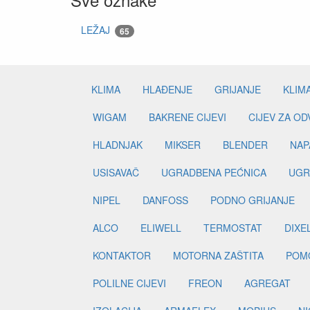
LEŽAJ
65
KLIMA
HLAĐENJE
GRIJANJE
KLIM
WIGAM
BAKRENE CIJEVI
CIJEV ZA O
HLADNJAK
MIKSER
BLENDER
NAP
USISAVAČ
UGRADBENA PEĆNICA
UGR
NIPEL
DANFOSS
PODNO GRIJANJE
ALCO
ELIWELL
TERMOSTAT
DIXE
KONTAKTOR
MOTORNA ZAŠTITA
POM
POLILNE CIJEVI
FREON
AGREGAT