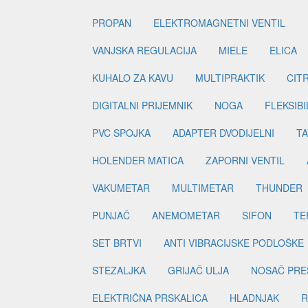
PROPAN
ELEKTROMAGNETNI VENTIL
VANJSKA REGULACIJA
MIELE
ELICA
KUHALO ZA KAVU
MULTIPRAKTIK
CIT
DIGITALNI PRIJEMNIK
NOGA
FLEKSIBI
PVC SPOJKA
ADAPTER DVODIJELNI
TA
HOLENDER MATICA
ZAPORNI VENTIL
VAKUMETAR
MULTIMETAR
THUNDER
PUNJAČ
ANEMOMETAR
SIFON
TE
SET BRTVI
ANTI VIBRACIJSKE PODLOŠKE
STEZALJKA
GRIJAČ ULJA
NOSAČ PRE
ELEKTRIČNA PRSKALICA
HLADNJAK
R