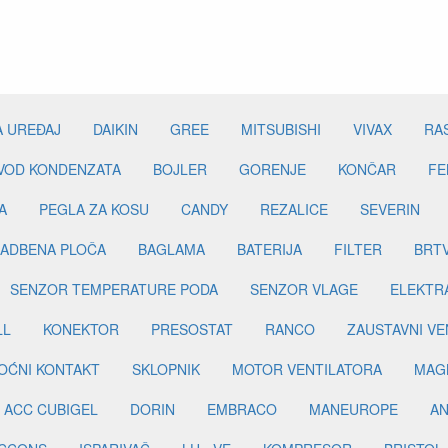
A UREĐAJ
DAIKIN
GREE
MITSUBISHI
VIVAX
RA
DVOD KONDENZATA
BOJLER
GORENJE
KONČAR
FE
A
PEGLA ZA KOSU
CANDY
REZALICE
SEVERIN
ADBENA PLOČA
BAGLAMA
BATERIJA
FILTER
BRT
SENZOR TEMPERATURE PODA
SENZOR VLAGE
ELEKTR
LL
KONEKTOR
PRESOSTAT
RANCO
ZAUSTAVNI VE
OĆNI KONTAKT
SKLOPNIK
MOTOR VENTILATORA
MAGN
ACC CUBIGEL
DORIN
EMBRACO
MANEUROPE
AN