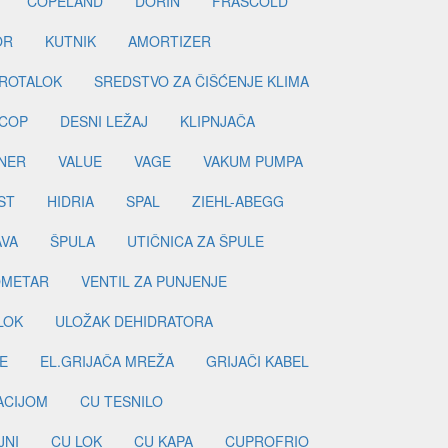
COPELAND
DORIN
FRASCOLD
OR
KUTNIK
AMORTIZER
ROTALOK
SREDSTVO ZA ČIŠĆENJE KLIMA
COP
DESNI LEŽAJ
KLIPNJAČA
NER
VALUE
VAGE
VAKUM PUMPA
ST
HIDRIA
SPAL
ZIEHL-ABEGG
AVA
ŠPULA
UTIČNICA ZA ŠPULE
METAR
VENTIL ZA PUNJENJE
LOK
ULOŽAK DEHIDRATORA
E
EL.GRIJAČA MREŽA
GRIJAČI KABEL
LACIJOM
CU TESNILO
JNI
CU LOK
CU KAPA
CUPROFRIO