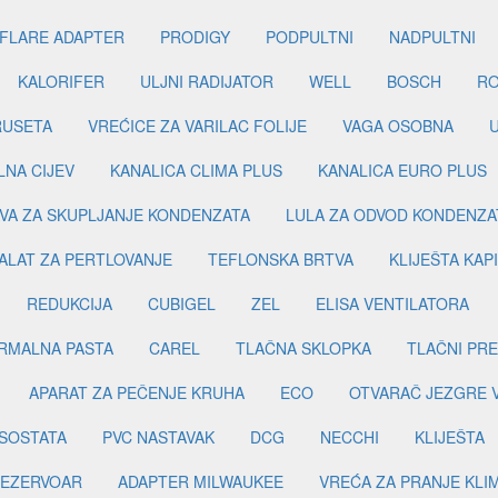
FLARE ADAPTER
PRODIGY
PODPULTNI
NADPULTNI
KALORIFER
ULJNI RADIJATOR
WELL
BOSCH
R
RUSETA
VREĆICE ZA VARILAC FOLIJE
VAGA OSOBNA
LNA CIJEV
KANALICA CLIMA PLUS
KANALICA EURO PLUS
VA ZA SKUPLJANJE KONDENZATA
LULA ZA ODVOD KONDENZA
ALAT ZA PERTLOVANJE
TEFLONSKA BRTVA
KLIJEŠTA KAP
REDUKCIJA
CUBIGEL
ZEL
ELISA VENTILATORA
RMALNA PASTA
CAREL
TLAČNA SKLOPKA
TLAČNI PR
APARAT ZA PEČENJE KRUHA
ECO
OTVARAČ JEZGRE 
SOSTATA
PVC NASTAVAK
DCG
NECCHI
KLIJEŠTA
EZERVOAR
ADAPTER MILWAUKEE
VREĆA ZA PRANJE KLI