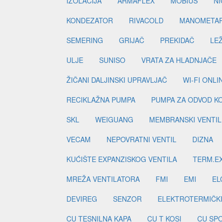
IZOLACIJA
ARMAFLEX
MOBIUS
N
KONDEZATOR
RIVACOLD
MANOMETA
SEMERING
GRIJAČ
PREKIDAČ
LE
ULJE
SUNISO
VRATA ZA HLADNJAČE
ŽIČANI DALJINSKI UPRAVLJAČ
WI-FI ONL
RECIKLAŽNA PUMPA
PUMPA ZA ODVOD K
SKL
WEIGUANG
MEMBRANSKI VENTIL
VECAM
NEPOVRATNI VENTIL
DIZNA
KUĆIŠTE EXPANZISKOG VENTILA
TERM.EX
MREŽA VENTILATORA
FMI
EMI
EL
DEVIREG
SENZOR
ELEKTROTERMIČK
CU TESNILNA KAPA
CU T KOSI
CU SP