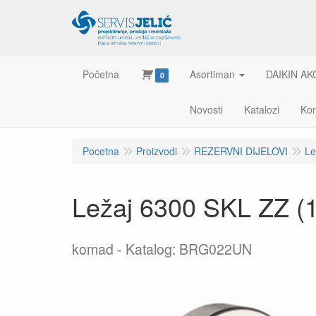
Početna
Asortiman
DAIKIN AK
0
Novosti
Katalozi
Kon
Pocetna
Proizvodi
REZERVNI DIJELOVI
Le
Ležaj 6300 SKL ZZ (
komad
Katalog: BRG022UN