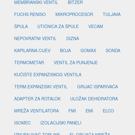
MEMBRANSKI VENTIL
BITZER
FUCHS RENISO
MIKROPROCESOR
TULJAVA
ŠPULA
UTIČNICA ZA ŠPULE
VECAM
NEPOVRATNI VENTIL
DIZNA
KAPILARNA CIJEV
BOJA
GOMAX
SONDA
TERMOMETAR
VENTIL ZA PUNJENJE
KUĆIŠTE EXPANZISKOG VENTILA
TERM.EXPANZISKI VENTIL
GRIJAČ ISPARIVAČA
ADAPTER ZA ROTALOK
ULOŽAK DEHIDRATORA
MREŽA VENTILATORA
FMI
EMI
ELCO
ISOMEC
IZOLACIJSKI PANELI
IZMJENJIVAČ TOPLINE
EL.GRIJAČA MREŽA