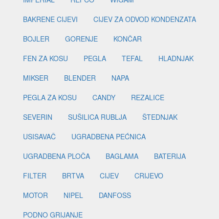
BAKRENE CIJEVI
CIJEV ZA ODVOD KONDENZATA
BOJLER
GORENJE
KONČAR
FEN ZA KOSU
PEGLA
TEFAL
HLADNJAK
MIKSER
BLENDER
NAPA
PEGLA ZA KOSU
CANDY
REZALICE
SEVERIN
SUŠILICA RUBLJA
ŠTEDNJAK
USISAVAČ
UGRADBENA PEĆNICA
UGRADBENA PLOČA
BAGLAMA
BATERIJA
FILTER
BRTVA
CIJEV
CRIJEVO
MOTOR
NIPEL
DANFOSS
PODNO GRIJANJE