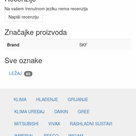
Na vašem trenutnom jeziku nema recenzija
Napiši recenziju
Značajke proizvoda
Brand
SKF
Sve oznake
LEŽAJ
65
KLIMA
HLAĐENJE
GRIJANJE
KLIMA UREĐAJ
DAIKIN
GREE
MITSUBISHI
VIVAX
RASHLADNI SUSTAVI
IMPERIAL
REFCO
WIGAM