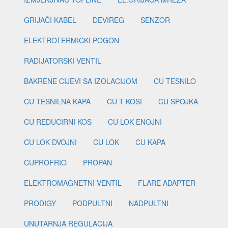
GRIJAČI KABEL
DEVIREG
SENZOR
ELEKTROTERMIČKI POGON
RADIJATORSKI VENTIL
BAKRENE CIJEVI SA IZOLACIJOM
CU TESNILO
CU TESNILNA KAPA
CU T KOSI
CU SPOJKA
CU REDUCIRNI KOS
CU LOK ENOJNI
CU LOK DVOJNI
CU LOK
CU KAPA
CUPROFRIO
PROPAN
ELEKTROMAGNETNI VENTIL
FLARE ADAPTER
PRODIGY
PODPULTNI
NADPULTNI
UNUTARNJA REGULACIJA