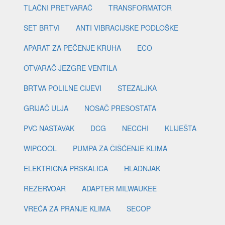
TLAČNI PRETVARAČ
TRANSFORMATOR
SET BRTVI
ANTI VIBRACIJSKE PODLOŠKE
APARAT ZA PEČENJE KRUHA
ECO
OTVARAČ JEZGRE VENTILA
BRTVA POLILNE CIJEVI
STEZALJKA
GRIJAČ ULJA
NOSAČ PRESOSTATA
PVC NASTAVAK
DCG
NECCHI
KLIJEŠTA
WIPCOOL
PUMPA ZA ČIŠĆENJE KLIMA
ELEKTRIČNA PRSKALICA
HLADNJAK
REZERVOAR
ADAPTER MILWAUKEE
VREĆA ZA PRANJE KLIMA
SECOP