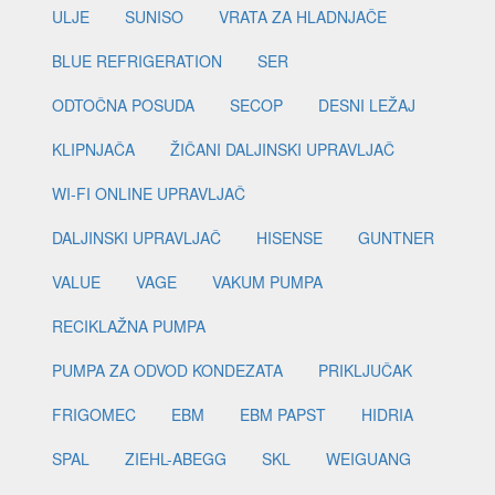
ULJE
SUNISO
VRATA ZA HLADNJAČE
BLUE REFRIGERATION
SER
ODTOČNA POSUDA
SECOP
DESNI LEŽAJ
KLIPNJAČA
ŽIČANI DALJINSKI UPRAVLJAČ
WI-FI ONLINE UPRAVLJAČ
DALJINSKI UPRAVLJAČ
HISENSE
GUNTNER
VALUE
VAGE
VAKUM PUMPA
RECIKLAŽNA PUMPA
PUMPA ZA ODVOD KONDEZATA
PRIKLJUČAK
FRIGOMEC
EBM
EBM PAPST
HIDRIA
SPAL
ZIEHL-ABEGG
SKL
WEIGUANG