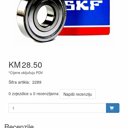
KM
28.50
*Cijene uključuju PDV
Šifra artikla
:
2289
0 zvjezdice u 0 recenzijama
Napiši recenziju
Recenzije