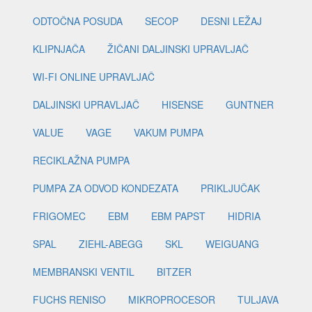
ODTOČNA POSUDA
SECOP
DESNI LEŽAJ
KLIPNJAČA
ŽIČANI DALJINSKI UPRAVLJAČ
WI-FI ONLINE UPRAVLJAČ
DALJINSKI UPRAVLJAČ
HISENSE
GUNTNER
VALUE
VAGE
VAKUM PUMPA
RECIKLAŽNA PUMPA
PUMPA ZA ODVOD KONDEZATA
PRIKLJUČAK
FRIGOMEC
EBM
EBM PAPST
HIDRIA
SPAL
ZIEHL-ABEGG
SKL
WEIGUANG
MEMBRANSKI VENTIL
BITZER
FUCHS RENISO
MIKROPROCESOR
TULJAVA