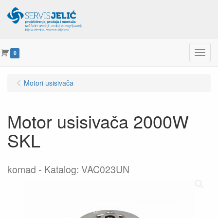
Menu
0
Motori usisivača
Motor usisivača 2000W
SKL
komad
Katalog: VAC023UN