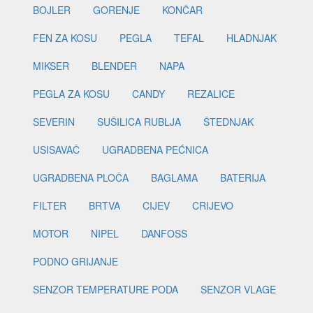
BOJLER
GORENJE
KONČAR
FEN ZA KOSU
PEGLA
TEFAL
HLADNJAK
MIKSER
BLENDER
NAPA
PEGLA ZA KOSU
CANDY
REZALICE
SEVERIN
SUŠILICA RUBLJA
ŠTEDNJAK
USISAVAČ
UGRADBENA PEĆNICA
UGRADBENA PLOČA
BAGLAMA
BATERIJA
FILTER
BRTVA
CIJEV
CRIJEVO
MOTOR
NIPEL
DANFOSS
PODNO GRIJANJE
SENZOR TEMPERATURE PODA
SENZOR VLAGE