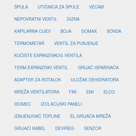
ŠPULA
UTIČNICA ZA ŠPULE
VECAM
NEPOVRATNI VENTIL
DIZNA
KAPILARNA CIJEV
BOJA
GOMAX
SONDA
TERMOMETAR
VENTIL ZA PUNJENJE
KUĆIŠTE EXPANZISKOG VENTILA
TERM.EXPANZISKI VENTIL
GRIJAČ ISPARIVAČA
ADAPTER ZA ROTALOK
ULOŽAK DEHIDRATORA
MREŽA VENTILATORA
FMI
EMI
ELCO
ISOMEC
IZOLACIJSKI PANELI
IZMJENJIVAČ TOPLINE
EL.GRIJAČA MREŽA
GRIJAČI KABEL
DEVIREG
SENZOR