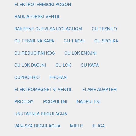
ELEKTROTERMIČKI POGON
RADIJATORSKI VENTIL
BAKRENE CIJEVI SA IZOLACIJOM
CU TESNILO
CU TESNILNA KAPA
CU T KOSI
CU SPOJKA
CU REDUCIRNI KOS
CU LOK ENOJNI
CU LOK DVOJNI
CU LOK
CU KAPA
CUPROFRIO
PROPAN
ELEKTROMAGNETNI VENTIL
FLARE ADAPTER
PRODIGY
PODPULTNI
NADPULTNI
UNUTARNJA REGULACIJA
VANJSKA REGULACIJA
MIELE
ELICA