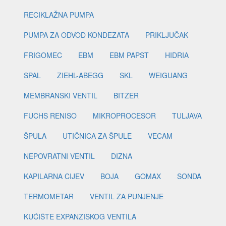
RECIKLAŽNA PUMPA
PUMPA ZA ODVOD KONDEZATA
PRIKLJUČAK
FRIGOMEC
EBM
EBM PAPST
HIDRIA
SPAL
ZIEHL-ABEGG
SKL
WEIGUANG
MEMBRANSKI VENTIL
BITZER
FUCHS RENISO
MIKROPROCESOR
TULJAVA
ŠPULA
UTIČNICA ZA ŠPULE
VECAM
NEPOVRATNI VENTIL
DIZNA
KAPILARNA CIJEV
BOJA
GOMAX
SONDA
TERMOMETAR
VENTIL ZA PUNJENJE
KUĆIŠTE EXPANZISKOG VENTILA