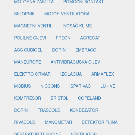
MOTORNA ZAŠTITA
POMOĆNI KONTAKT
SKLOPNIK
MOTOR VENTILATORA
MAGNETNI VENTILI
NOSAČ KLIME
POLILNE CIJEVI
FREON
AGREGAT
ACC CUBIGEL
DORIN
EMBRACO
MANEUROPE
ANTIVIBRACIJSKA CIJEV
ELEKTRO ORMAR
IZOLACIJA
ARMAFLEX
MOBIUS
NICCONS
ISPARIVAČ
LU - VE
KOMPRESOR
BRISTOL
COPELAND
DORIN
FRASCOLD
KONDEZATOR
RIVACOLD
MANOMETAR
DETEKTOR PLINA
SEPARATOR TEKUĆINE
VENTILATOR