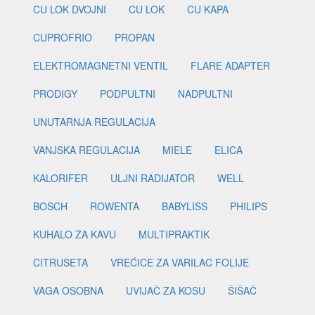
CU LOK DVOJNI
CU LOK
CU KAPA
CUPROFRIO
PROPAN
ELEKTROMAGNETNI VENTIL
FLARE ADAPTER
PRODIGY
PODPULTNI
NADPULTNI
UNUTARNJA REGULACIJA
VANJSKA REGULACIJA
MIELE
ELICA
KALORIFER
ULJNI RADIJATOR
WELL
BOSCH
ROWENTA
BABYLISS
PHILIPS
KUHALO ZA KAVU
MULTIPRAKTIK
CITRUSETA
VREĆICE ZA VARILAC FOLIJE
VAGA OSOBNA
UVIJAČ ZA KOSU
ŠIŠAČ