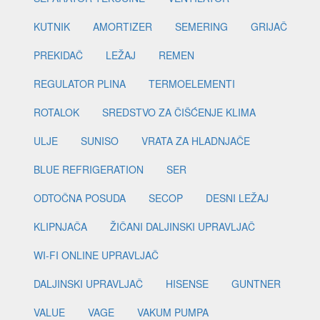
KUTNIK
AMORTIZER
SEMERING
GRIJAČ
PREKIDAČ
LEŽAJ
REMEN
REGULATOR PLINA
TERMOELEMENTI
ROTALOK
SREDSTVO ZA ČIŠĆENJE KLIMA
ULJE
SUNISO
VRATA ZA HLADNJAČE
BLUE REFRIGERATION
SER
ODTOČNA POSUDA
SECOP
DESNI LEŽAJ
KLIPNJAČA
ŽIČANI DALJINSKI UPRAVLJAČ
WI-FI ONLINE UPRAVLJAČ
DALJINSKI UPRAVLJAČ
HISENSE
GUNTNER
VALUE
VAGE
VAKUM PUMPA