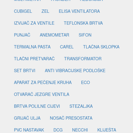
CUBIGEL
ZEL
ELISA VENTILATORA
IZVIJAČ ZA VENTILE
TEFLONSKA BRTVA
PUNJAČ
ANEMOMETAR
SIFON
TERMALNA PASTA
CAREL
TLAČNA SKLOPKA
TLAČNI PRETVARAČ
TRANSFORMATOR
SET BRTVI
ANTI VIBRACIJSKE PODLOŠKE
APARAT ZA PEČENJE KRUHA
ECO
OTVARAČ JEZGRE VENTILA
BRTVA POLILNE CIJEVI
STEZALJKA
GRIJAČ ULJA
NOSAČ PRESOSTATA
PVC NASTAVAK
DCG
NECCHI
KLIJEŠTA