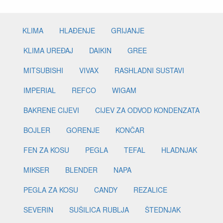
KLIMA
HLAĐENJE
GRIJANJE
KLIMA UREĐAJ
DAIKIN
GREE
MITSUBISHI
VIVAX
RASHLADNI SUSTAVI
IMPERIAL
REFCO
WIGAM
BAKRENE CIJEVI
CIJEV ZA ODVOD KONDENZATA
BOJLER
GORENJE
KONČAR
FEN ZA KOSU
PEGLA
TEFAL
HLADNJAK
MIKSER
BLENDER
NAPA
PEGLA ZA KOSU
CANDY
REZALICE
SEVERIN
SUŠILICA RUBLJA
ŠTEDNJAK