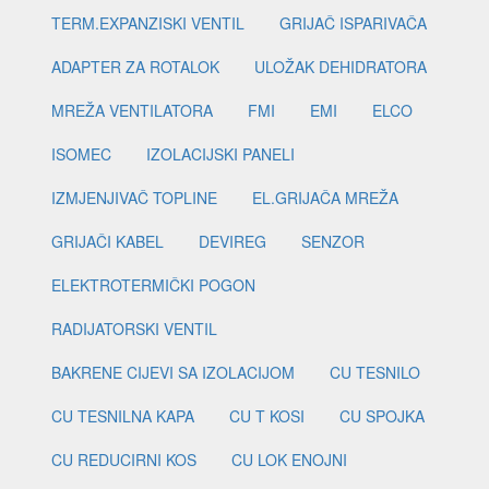
TERM.EXPANZISKI VENTIL
GRIJAČ ISPARIVAČA
ADAPTER ZA ROTALOK
ULOŽAK DEHIDRATORA
MREŽA VENTILATORA
FMI
EMI
ELCO
ISOMEC
IZOLACIJSKI PANELI
IZMJENJIVAČ TOPLINE
EL.GRIJAČA MREŽA
GRIJAČI KABEL
DEVIREG
SENZOR
ELEKTROTERMIČKI POGON
RADIJATORSKI VENTIL
BAKRENE CIJEVI SA IZOLACIJOM
CU TESNILO
CU TESNILNA KAPA
CU T KOSI
CU SPOJKA
CU REDUCIRNI KOS
CU LOK ENOJNI