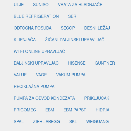
ULJE
SUNISO
VRATA ZA HLADNJAČE
BLUE REFRIGERATION
SER
ODTOČNA POSUDA
SECOP
DESNI LEŽAJ
KLIPNJAČA
ŽIČANI DALJINSKI UPRAVLJAČ
WI-FI ONLINE UPRAVLJAČ
DALJINSKI UPRAVLJAČ
HISENSE
GUNTNER
VALUE
VAGE
VAKUM PUMPA
RECIKLAŽNA PUMPA
PUMPA ZA ODVOD KONDEZATA
PRIKLJUČAK
FRIGOMEC
EBM
EBM PAPST
HIDRIA
SPAL
ZIEHL-ABEGG
SKL
WEIGUANG