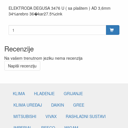
ELEKTRODA DEGUSA 3476 U ( sa plaštem ) AD 3,6mm
34%srebro 36�kar27.5%cink
Recenzije
Na vašem trenutnom jeziku nema recenzija
Napiši recenziju
KLIMA
HLAĐENJE
GRIJANJE
KLIMA UREĐAJ
DAIKIN
GREE
MITSUBISHI
VIVAX
RASHLADNI SUSTAVI
IMPERIAL
REFCO
WIGAM