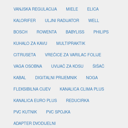
VANJSKA REGULACIJA
MIELE
ELICA
KALORIFER
ULJNI RADIJATOR
WELL
BOSCH
ROWENTA
BABYLISS
PHILIPS
KUHALO ZA KAVU
MULTIPRAKTIK
CITRUSETA
VREĆICE ZA VARILAC FOLIJE
VAGA OSOBNA
UVIJAČ ZA KOSU
ŠIŠAČ
KABAL
DIGITALNI PRIJEMNIK
NOGA
FLEKSIBILNA CIJEV
KANALICA CLIMA PLUS
KANALICA EURO PLUS
REDUCIRKA
PVC KUTNIK
PVC SPOJKA
ADAPTER DVODIJELNI