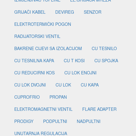
GRIJAČI KABEL
DEVIREG
SENZOR
ELEKTROTERMIČKI POGON
RADIJATORSKI VENTIL
BAKRENE CIJEVI SA IZOLACIJOM
CU TESNILO
CU TESNILNA KAPA
CU T KOSI
CU SPOJKA
CU REDUCIRNI KOS
CU LOK ENOJNI
CU LOK DVOJNI
CU LOK
CU KAPA
CUPROFRIO
PROPAN
ELEKTROMAGNETNI VENTIL
FLARE ADAPTER
PRODIGY
PODPULTNI
NADPULTNI
UNUTARNJA REGULACIJA