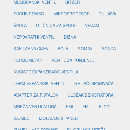
MEMBRANSKI VENTIL
BITZER
FUCHS RENISO
MIKROPROCESOR
TULJAVA
ŠPULA
UTIČNICA ZA ŠPULE
VECAM
NEPOVRATNI VENTIL
DIZNA
KAPILARNA CIJEV
BOJA
GOMAX
SONDA
TERMOMETAR
VENTIL ZA PUNJENJE
KUĆIŠTE EXPANZISKOG VENTILA
TERM.EXPANZISKI VENTIL
GRIJAČ ISPARIVAČA
ADAPTER ZA ROTALOK
ULOŽAK DEHIDRATORA
MREŽA VENTILATORA
FMI
EMI
ELCO
ISOMEC
IZOLACIJSKI PANELI
IZMJENJIVAČ TOPLINE
EL.GRIJAČA MREŽA