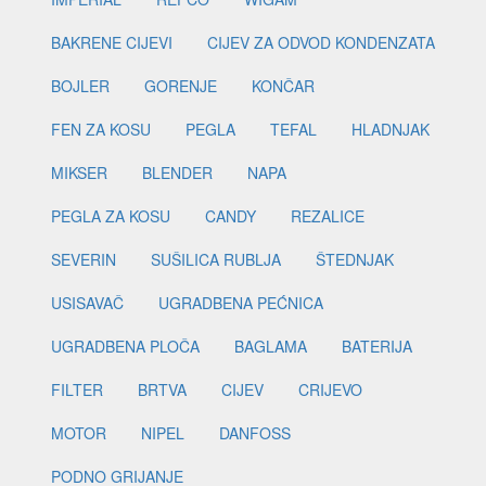
BAKRENE CIJEVI
CIJEV ZA ODVOD KONDENZATA
BOJLER
GORENJE
KONČAR
FEN ZA KOSU
PEGLA
TEFAL
HLADNJAK
MIKSER
BLENDER
NAPA
PEGLA ZA KOSU
CANDY
REZALICE
SEVERIN
SUŠILICA RUBLJA
ŠTEDNJAK
USISAVAČ
UGRADBENA PEĆNICA
UGRADBENA PLOČA
BAGLAMA
BATERIJA
FILTER
BRTVA
CIJEV
CRIJEVO
MOTOR
NIPEL
DANFOSS
PODNO GRIJANJE