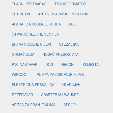
TLAČNI PRETVARAČ
TRANSFORMATOR
SET BRTVI
ANTI VIBRACIJSKE PODLOŠKE
APARAT ZA PEČENJE KRUHA
ECO
OTVARAČ JEZGRE VENTILA
BRTVA POLILNE CIJEVI
STEZALJKA
GRIJAČ ULJA
NOSAČ PRESOSTATA
PVC NASTAVAK
DCG
NECCHI
KLIJEŠTA
WIPCOOL
PUMPA ZA ČIŠĆENJE KLIMA
ELEKTRIČNA PRSKALICA
HLADNJAK
REZERVOAR
ADAPTER MILWAUKEE
VREĆA ZA PRANJE KLIMA
SECOP