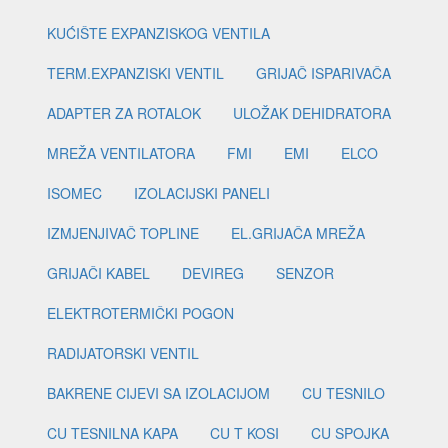
KUĆIŠTE EXPANZISKOG VENTILA
TERM.EXPANZISKI VENTIL
GRIJAČ ISPARIVAČA
ADAPTER ZA ROTALOK
ULOŽAK DEHIDRATORA
MREŽA VENTILATORA
FMI
EMI
ELCO
ISOMEC
IZOLACIJSKI PANELI
IZMJENJIVAČ TOPLINE
EL.GRIJAČA MREŽA
GRIJAČI KABEL
DEVIREG
SENZOR
ELEKTROTERMIČKI POGON
RADIJATORSKI VENTIL
BAKRENE CIJEVI SA IZOLACIJOM
CU TESNILO
CU TESNILNA KAPA
CU T KOSI
CU SPOJKA