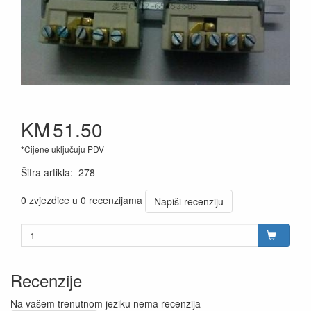
KM
51.50
*Cijene uključuju PDV
Šifra artikla
:
278
0 zvjezdice u 0 recenzijama
Napiši recenziju
Recenzije
Na vašem trenutnom jeziku nema recenzija