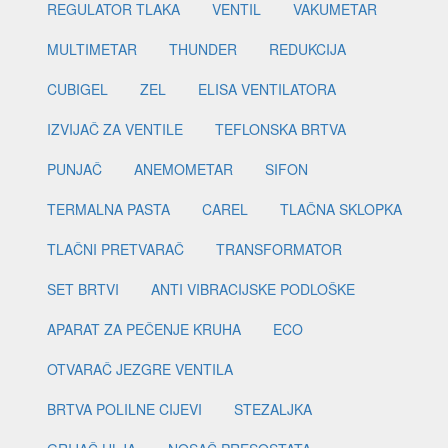
REGULATOR TLAKA
VENTIL
VAKUMETAR
MULTIMETAR
THUNDER
REDUKCIJA
CUBIGEL
ZEL
ELISA VENTILATORA
IZVIJAČ ZA VENTILE
TEFLONSKA BRTVA
PUNJAČ
ANEMOMETAR
SIFON
TERMALNA PASTA
CAREL
TLAČNA SKLOPKA
TLAČNI PRETVARAČ
TRANSFORMATOR
SET BRTVI
ANTI VIBRACIJSKE PODLOŠKE
APARAT ZA PEČENJE KRUHA
ECO
OTVARAČ JEZGRE VENTILA
BRTVA POLILNE CIJEVI
STEZALJKA