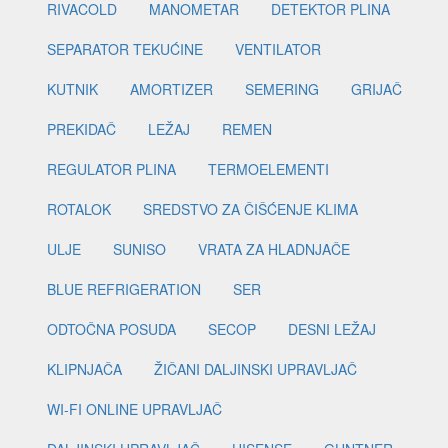
RIVACOLD
MANOMETAR
DETEKTOR PLINA
SEPARATOR TEKUĆINE
VENTILATOR
KUTNIK
AMORTIZER
SEMERING
GRIJAČ
PREKIDAČ
LEŽAJ
REMEN
REGULATOR PLINA
TERMOELEMENTI
ROTALOK
SREDSTVO ZA ČIŠĆENJE KLIMA
ULJE
SUNISO
VRATA ZA HLADNJAČE
BLUE REFRIGERATION
SER
ODTOČNA POSUDA
SECOP
DESNI LEŽAJ
KLIPNJAČA
ŽIČANI DALJINSKI UPRAVLJAČ
WI-FI ONLINE UPRAVLJAČ