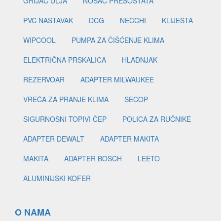
GRIJAČ ULJA
NOSAČ PRESOSTATA
PVC NASTAVAK
DCG
NECCHI
KLIJEŠTA
WIPCOOL
PUMPA ZA ČIŠĆENJE KLIMA
ELEKTRIČNA PRSKALICA
HLADNJAK
REZERVOAR
ADAPTER MILWAUKEE
VREĆA ZA PRANJE KLIMA
SECOP
SIGURNOSNI TOPIVI ČEP
POLICA ZA RUČNIKE
ADAPTER DEWALT
ADAPTER MAKITA
MAKITA
ADAPTER BOSCH
LEETO
ALUMINIJSKI KOFER
O NAMA