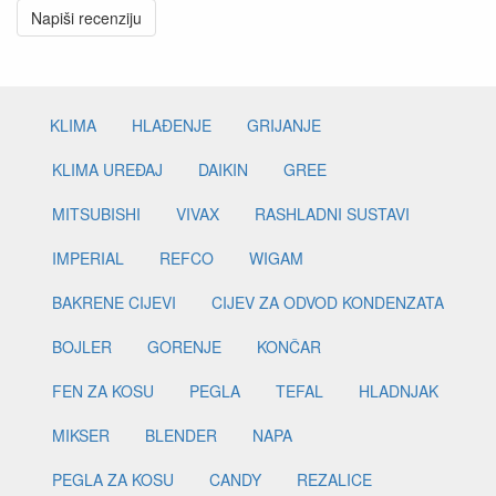
Napiši recenziju
KLIMA
HLAĐENJE
GRIJANJE
KLIMA UREĐAJ
DAIKIN
GREE
MITSUBISHI
VIVAX
RASHLADNI SUSTAVI
IMPERIAL
REFCO
WIGAM
BAKRENE CIJEVI
CIJEV ZA ODVOD KONDENZATA
BOJLER
GORENJE
KONČAR
FEN ZA KOSU
PEGLA
TEFAL
HLADNJAK
MIKSER
BLENDER
NAPA
PEGLA ZA KOSU
CANDY
REZALICE