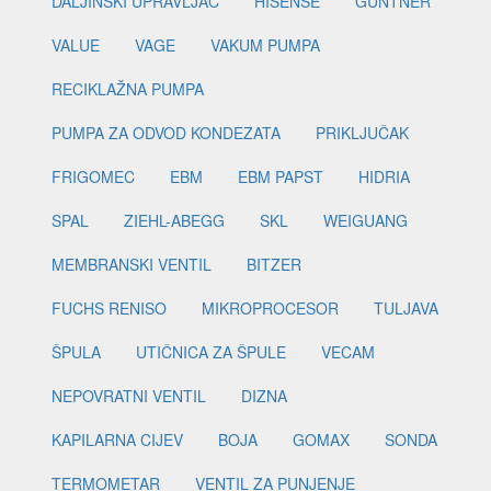
DALJINSKI UPRAVLJAČ
HISENSE
GUNTNER
VALUE
VAGE
VAKUM PUMPA
RECIKLAŽNA PUMPA
PUMPA ZA ODVOD KONDEZATA
PRIKLJUČAK
FRIGOMEC
EBM
EBM PAPST
HIDRIA
SPAL
ZIEHL-ABEGG
SKL
WEIGUANG
MEMBRANSKI VENTIL
BITZER
FUCHS RENISO
MIKROPROCESOR
TULJAVA
ŠPULA
UTIČNICA ZA ŠPULE
VECAM
NEPOVRATNI VENTIL
DIZNA
KAPILARNA CIJEV
BOJA
GOMAX
SONDA
TERMOMETAR
VENTIL ZA PUNJENJE