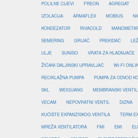
POLILNE CIJEVI
FREON
AGREGAT
IZOLACIJA
ARMAFLEX
MOBIUS
N
KONDEZATOR
RIVACOLD
MANOMETA
SEMERING
GRIJAČ
PREKIDAČ
LE
ULJE
SUNISO
VRATA ZA HLADNJAČE
ŽIČANI DALJINSKI UPRAVLJAČ
WI-FI ONL
RECIKLAŽNA PUMPA
PUMPA ZA ODVOD K
SKL
WEIGUANG
MEMBRANSKI VENTIL
VECAM
NEPOVRATNI VENTIL
DIZNA
KUĆIŠTE EXPANZISKOG VENTILA
TERM.EX
MREŽA VENTILATORA
FMI
EMI
EL