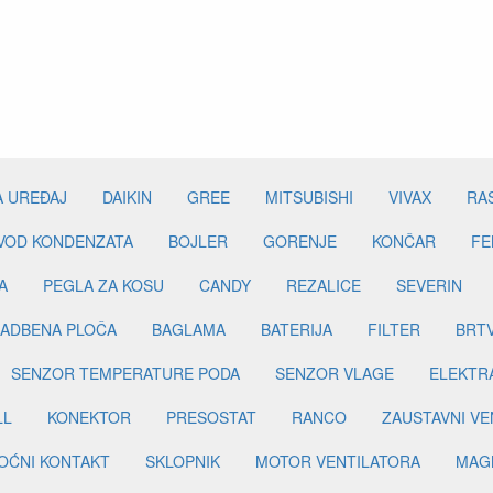
A UREĐAJ
DAIKIN
GREE
MITSUBISHI
VIVAX
RA
DVOD KONDENZATA
BOJLER
GORENJE
KONČAR
FE
A
PEGLA ZA KOSU
CANDY
REZALICE
SEVERIN
ADBENA PLOČA
BAGLAMA
BATERIJA
FILTER
BRT
SENZOR TEMPERATURE PODA
SENZOR VLAGE
ELEKTR
LL
KONEKTOR
PRESOSTAT
RANCO
ZAUSTAVNI VE
OĆNI KONTAKT
SKLOPNIK
MOTOR VENTILATORA
MAGN