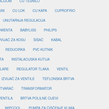
LACIJOM
CU TESNILO
JNI
CU LOK
CU KAPA
CUPROFRIO
UNUTARNJA REGULACIJA
OWENTA
BABYLISS
PHILIPS
UVIJAČ ZA KOSU
ŠIŠAČ
KABAL
REDUCIRKA
PVC KUTNIK
TA
INSTALACIJSKA KUTIJA
ILARE
REGULATOR TLAKA
VENTIL
IZVIJAČ ZA VENTILE
TEFLONSKA BRTVA
ETVARAČ
TRANSFORMATOR
VENTILA
BRTVA POLILNE CIJEVI
WIPCOOL
PUMPA ZA ČIŠĆENJE KLIMA