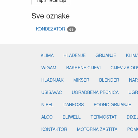
Napiši recenziju
Sve oznake
KONDEZATOR
69
KLIMA
HLAĐENJE
GRIJANJE
KLIM
WIGAM
BAKRENE CIJEVI
CIJEV ZA O
HLADNJAK
MIKSER
BLENDER
NAP
USISAVAČ
UGRADBENA PEĆNICA
UGR
NIPEL
DANFOSS
PODNO GRIJANJE
ALCO
ELIWELL
TERMOSTAT
DIXE
KONTAKTOR
MOTORNA ZAŠTITA
POM