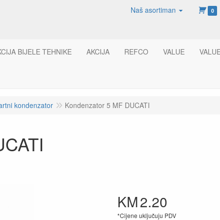
Naš asortiman
0
KCIJA BIJELE TEHNIKE
AKCIJA
REFCO
VALUE
VALU
artni kondenzator
Kondenzator 5 MF DUCATI
UCATI
KM
2.20
*Cijene uključuju PDV