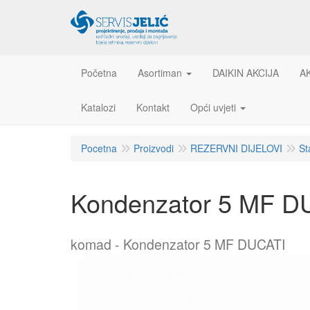
Početna
Asortiman
DAIKIN AKCIJA
A
Katalozi
Kontakt
Opći uvjeti
Pocetna
Proizvodi
REZERVNI DIJELOVI
St
Kondenzator 5 MF D
komad
Kondenzator 5 MF DUCATI