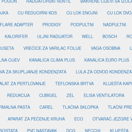
I POGON
RADIJATORSKI VENTIL
BAKRENE CIJEVI SA IZO
OJKA
CU REDUCIRNI KOS
CU LOK ENOJNI
CU LOK DVO
FLARE ADAPTER
PRODIGY
PODPULTNI
NADPULTNI
KALORIFER
ULJNI RADIJATOR
WELL
BOSCH
R
RUSETA
VREĆICE ZA VARILAC FOLIJE
VAGA OSOBNA
LNA CIJEV
KANALICA CLIMA PLUS
KANALICA EURO PLUS
VA ZA SKUPLJANJE KONDENZATA
LULA ZA ODVOD KONDENZA
ALAT ZA PERTLOVANJE
TEFLONSKA BRTVA
KLIJEŠTA KAP
REDUKCIJA
CUBIGEL
ZEL
ELISA VENTILATORA
RMALNA PASTA
CAREL
TLAČNA SKLOPKA
TLAČNI PR
APARAT ZA PEČENJE KRUHA
ECO
OTVARAČ JEZGRE 
SOSTATA
PVC NASTAVAK
DCG
NECCHI
KLIJEŠTA