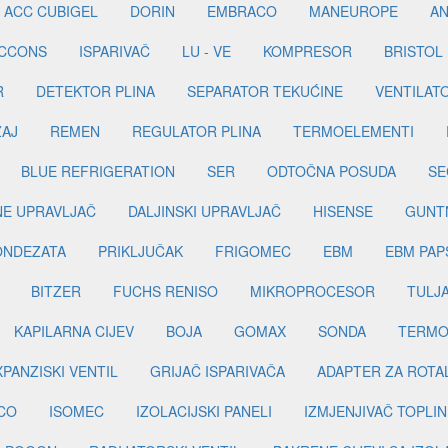
ACC CUBIGEL
DORIN
EMBRACO
MANEUROPE
AN
ICCONS
ISPARIVAČ
LU - VE
KOMPRESOR
BRISTOL
R
DETEKTOR PLINA
SEPARATOR TEKUĆINE
VENTILAT
ŽAJ
REMEN
REGULATOR PLINA
TERMOELEMENTI
BLUE REFRIGERATION
SER
ODTOČNA POSUDA
SE
INE UPRAVLJAČ
DALJINSKI UPRAVLJAČ
HISENSE
GUNT
ONDEZATA
PRIKLJUČAK
FRIGOMEC
EBM
EBM PAP
BITZER
FUCHS RENISO
MIKROPROCESOR
TULJ
KAPILARNA CIJEV
BOJA
GOMAX
SONDA
TERMO
PANZISKI VENTIL
GRIJAČ ISPARIVAČA
ADAPTER ZA ROTA
CO
ISOMEC
IZOLACIJSKI PANELI
IZMJENJIVAČ TOPLIN