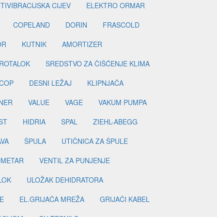
TIVIBRACIJSKA CIJEV
ELEKTRO ORMAR
COPELAND
DORIN
FRASCOLD
OR
KUTNIK
AMORTIZER
ROTALOK
SREDSTVO ZA ČIŠĆENJE KLIMA
COP
DESNI LEŽAJ
KLIPNJAČA
NER
VALUE
VAGE
VAKUM PUMPA
ST
HIDRIA
SPAL
ZIEHL-ABEGG
AVA
ŠPULA
UTIČNICA ZA ŠPULE
METAR
VENTIL ZA PUNJENJE
LOK
ULOŽAK DEHIDRATORA
E
EL.GRIJAČA MREŽA
GRIJAČI KABEL