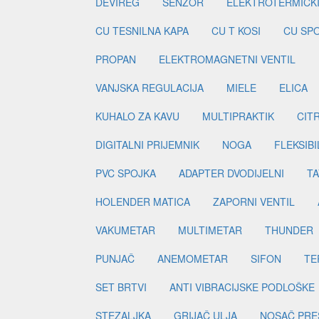
DEVIREG
SENZOR
ELEKTROTERMIČK
CU TESNILNA KAPA
CU T KOSI
CU SP
PROPAN
ELEKTROMAGNETNI VENTIL
VANJSKA REGULACIJA
MIELE
ELICA
KUHALO ZA KAVU
MULTIPRAKTIK
CIT
DIGITALNI PRIJEMNIK
NOGA
FLEKSIBI
PVC SPOJKA
ADAPTER DVODIJELNI
TA
HOLENDER MATICA
ZAPORNI VENTIL
VAKUMETAR
MULTIMETAR
THUNDER
PUNJAČ
ANEMOMETAR
SIFON
TE
SET BRTVI
ANTI VIBRACIJSKE PODLOŠKE
STEZALJKA
GRIJAČ ULJA
NOSAČ PRE