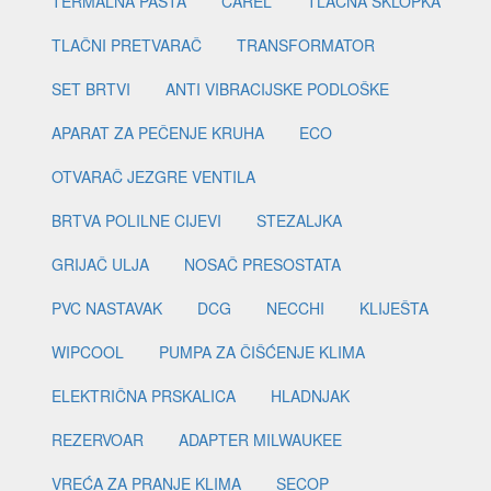
TERMALNA PASTA
CAREL
TLAČNA SKLOPKA
TLAČNI PRETVARAČ
TRANSFORMATOR
SET BRTVI
ANTI VIBRACIJSKE PODLOŠKE
APARAT ZA PEČENJE KRUHA
ECO
OTVARAČ JEZGRE VENTILA
BRTVA POLILNE CIJEVI
STEZALJKA
GRIJAČ ULJA
NOSAČ PRESOSTATA
PVC NASTAVAK
DCG
NECCHI
KLIJEŠTA
WIPCOOL
PUMPA ZA ČIŠĆENJE KLIMA
ELEKTRIČNA PRSKALICA
HLADNJAK
REZERVOAR
ADAPTER MILWAUKEE
VREĆA ZA PRANJE KLIMA
SECOP