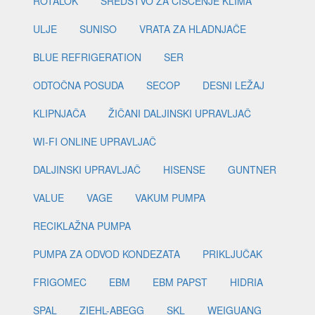
ROTALOK
SREDSTVO ZA ČIŠĆENJE KLIMA
ULJE
SUNISO
VRATA ZA HLADNJAČE
BLUE REFRIGERATION
SER
ODTOČNA POSUDA
SECOP
DESNI LEŽAJ
KLIPNJAČA
ŽIČANI DALJINSKI UPRAVLJAČ
WI-FI ONLINE UPRAVLJAČ
DALJINSKI UPRAVLJAČ
HISENSE
GUNTNER
VALUE
VAGE
VAKUM PUMPA
RECIKLAŽNA PUMPA
PUMPA ZA ODVOD KONDEZATA
PRIKLJUČAK
FRIGOMEC
EBM
EBM PAPST
HIDRIA
SPAL
ZIEHL-ABEGG
SKL
WEIGUANG