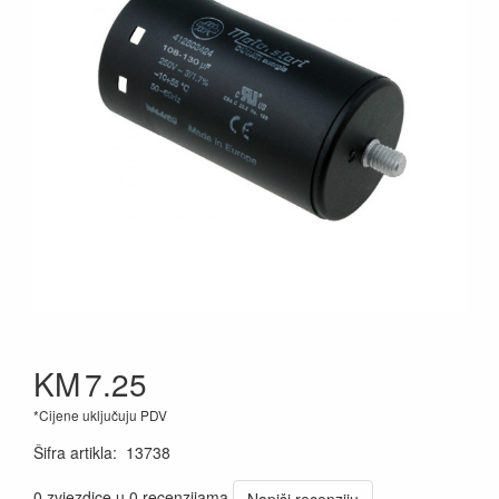
KM
7.25
*Cijene uključuju PDV
Šifra artikla
:
13738
0 zvjezdice u 0 recenzijama
Napiši recenziju