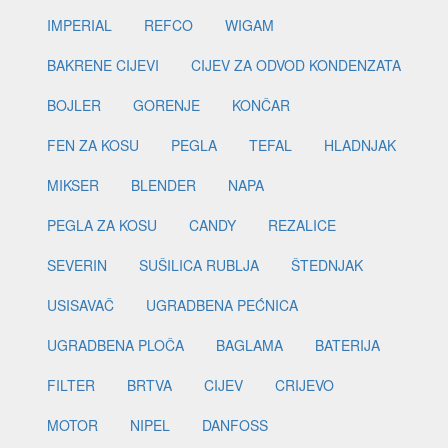
IMPERIAL
REFCO
WIGAM
BAKRENE CIJEVI
CIJEV ZA ODVOD KONDENZATA
BOJLER
GORENJE
KONČAR
FEN ZA KOSU
PEGLA
TEFAL
HLADNJAK
MIKSER
BLENDER
NAPA
PEGLA ZA KOSU
CANDY
REZALICE
SEVERIN
SUŠILICA RUBLJA
ŠTEDNJAK
USISAVAČ
UGRADBENA PEĆNICA
UGRADBENA PLOČA
BAGLAMA
BATERIJA
FILTER
BRTVA
CIJEV
CRIJEVO
MOTOR
NIPEL
DANFOSS