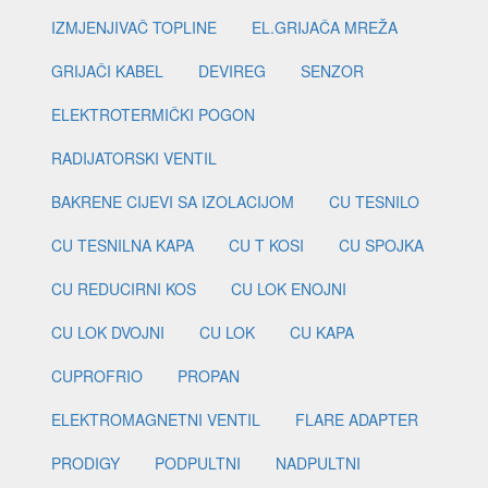
IZMJENJIVAČ TOPLINE
EL.GRIJAČA MREŽA
GRIJAČI KABEL
DEVIREG
SENZOR
ELEKTROTERMIČKI POGON
RADIJATORSKI VENTIL
BAKRENE CIJEVI SA IZOLACIJOM
CU TESNILO
CU TESNILNA KAPA
CU T KOSI
CU SPOJKA
CU REDUCIRNI KOS
CU LOK ENOJNI
CU LOK DVOJNI
CU LOK
CU KAPA
CUPROFRIO
PROPAN
ELEKTROMAGNETNI VENTIL
FLARE ADAPTER
PRODIGY
PODPULTNI
NADPULTNI