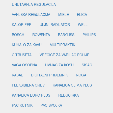
UNUTARNJA REGULACIJA
VANJSKA REGULACIJA
MIELE
ELICA
KALORIFER
ULJNI RADIJATOR
WELL
BOSCH
ROWENTA
BABYLISS
PHILIPS
KUHALO ZA KAVU
MULTIPRAKTIK
CITRUSETA
VREĆICE ZA VARILAC FOLIJE
VAGA OSOBNA
UVIJAČ ZA KOSU
ŠIŠAČ
KABAL
DIGITALNI PRIJEMNIK
NOGA
FLEKSIBILNA CIJEV
KANALICA CLIMA PLUS
KANALICA EURO PLUS
REDUCIRKA
PVC KUTNIK
PVC SPOJKA