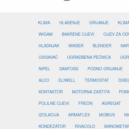
KLIMA
HLAĐENJE
GRIJANJE
KLIM
WIGAM
BAKRENE CIJEVI
CIJEV ZA O
HLADNJAK
MIKSER
BLENDER
NAP
USISAVAČ
UGRADBENA PEĆNICA
UGR
NIPEL
DANFOSS
PODNO GRIJANJE
ALCO
ELIWELL
TERMOSTAT
DIXE
KONTAKTOR
MOTORNA ZAŠTITA
POM
POLILNE CIJEVI
FREON
AGREGAT
IZOLACIJA
ARMAFLEX
MOBIUS
N
KONDEZATOR
RIVACOLD
MANOMETA