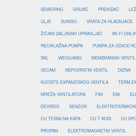
SEMERING
GRIJAČ
PREKIDAČ
LE
ULJE
SUNISO
VRATA ZA HLADNJAČE
ŽIČANI DALJINSKI UPRAVLJAČ
WI-FI ONL
RECIKLAŽNA PUMPA
PUMPA ZA ODVOD K
SKL
WEIGUANG
MEMBRANSKI VENTIL
VECAM
NEPOVRATNI VENTIL
DIZNA
KUĆIŠTE EXPANZISKOG VENTILA
TERM.EX
MREŽA VENTILATORA
FMI
EMI
EL
DEVIREG
SENZOR
ELEKTROTERMIČK
CU TESNILNA KAPA
CU T KOSI
CU SP
PROPAN
ELEKTROMAGNETNI VENTIL