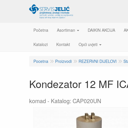
Početna
Asortiman
DAIKIN AKCIJA
A
Katalozi
Kontakt
Opći uvjeti
Pocetna
Proizvodi
REZERVNI DIJELOVI
St
Kondezator 12 MF I
komad
Katalog: CAP020UN