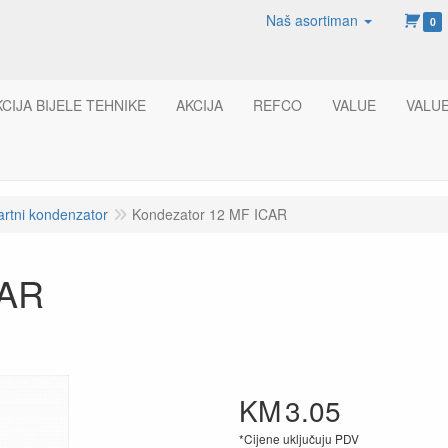
Naš asortiman
0
KCIJA BIJELE TEHNIKE
AKCIJA
REFCO
VALUE
VALU
artni kondenzator
Kondezator 12 MF ICAR
CAR
KM
3.05
*Cijene uključuju PDV