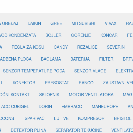
A UREĐAJ
DAIKIN
GREE
MITSUBISHI
VIVAX
RA
DVOD KONDENZATA
BOJLER
GORENJE
KONČAR
FE
A
PEGLA ZA KOSU
CANDY
REZALICE
SEVERIN
ADBENA PLOČA
BAGLAMA
BATERIJA
FILTER
BRT
SENZOR TEMPERATURE PODA
SENZOR VLAGE
ELEKTR
LL
KONEKTOR
PRESOSTAT
RANCO
ZAUSTAVNI VE
OĆNI KONTAKT
SKLOPNIK
MOTOR VENTILATORA
MAGN
ACC CUBIGEL
DORIN
EMBRACO
MANEUROPE
AN
ICCONS
ISPARIVAČ
LU - VE
KOMPRESOR
BRISTOL
R
DETEKTOR PLINA
SEPARATOR TEKUĆINE
VENTILAT