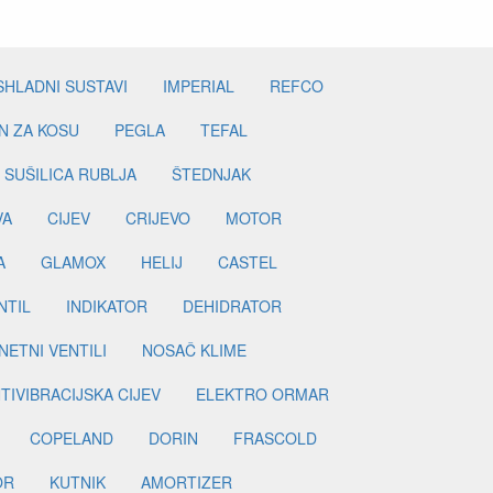
SHLADNI SUSTAVI
IMPERIAL
REFCO
N ZA KOSU
PEGLA
TEFAL
SUŠILICA RUBLJA
ŠTEDNJAK
VA
CIJEV
CRIJEVO
MOTOR
A
GLAMOX
HELIJ
CASTEL
NTIL
INDIKATOR
DEHIDRATOR
ETNI VENTILI
NOSAČ KLIME
TIVIBRACIJSKA CIJEV
ELEKTRO ORMAR
COPELAND
DORIN
FRASCOLD
OR
KUTNIK
AMORTIZER