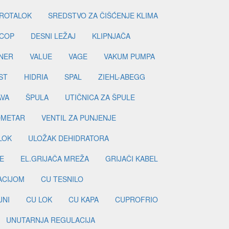
ROTALOK
SREDSTVO ZA ČIŠĆENJE KLIMA
COP
DESNI LEŽAJ
KLIPNJAČA
NER
VALUE
VAGE
VAKUM PUMPA
ST
HIDRIA
SPAL
ZIEHL-ABEGG
AVA
ŠPULA
UTIČNICA ZA ŠPULE
METAR
VENTIL ZA PUNJENJE
LOK
ULOŽAK DEHIDRATORA
E
EL.GRIJAČA MREŽA
GRIJAČI KABEL
LACIJOM
CU TESNILO
JNI
CU LOK
CU KAPA
CUPROFRIO
UNUTARNJA REGULACIJA