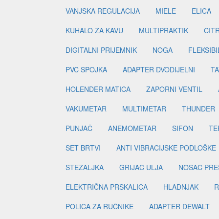
VANJSKA REGULACIJA
MIELE
ELICA
KUHALO ZA KAVU
MULTIPRAKTIK
CIT
DIGITALNI PRIJEMNIK
NOGA
FLEKSIBI
PVC SPOJKA
ADAPTER DVODIJELNI
TA
HOLENDER MATICA
ZAPORNI VENTIL
VAKUMETAR
MULTIMETAR
THUNDER
PUNJAČ
ANEMOMETAR
SIFON
TE
SET BRTVI
ANTI VIBRACIJSKE PODLOŠKE
STEZALJKA
GRIJAČ ULJA
NOSAČ PRE
ELEKTRIČNA PRSKALICA
HLADNJAK
R
POLICA ZA RUČNIKE
ADAPTER DEWALT