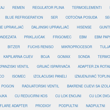
ŽAJ
REMEN
REGULATOR PLINA
TERMOELEMENTI
BLUE REFRIGERATION
SER
ODTOČNA POSUDA
SE
INE UPRAVLJAČ
DALJINSKI UPRAVLJAČ
HISENSE
GUNT
ONDEZATA
PRIKLJUČAK
FRIGOMEC
EBM
EBM PAP
BITZER
FUCHS RENISO
MIKROPROCESOR
TULJ
KAPILARNA CIJEV
BOJA
GOMAX
SONDA
TERMO
PANZISKI VENTIL
GRIJAČ ISPARIVAČA
ADAPTER ZA ROTA
CO
ISOMEC
IZOLACIJSKI PANELI
IZMJENJIVAČ TOPLIN
I POGON
RADIJATORSKI VENTIL
BAKRENE CIJEVI SA IZO
OJKA
CU REDUCIRNI KOS
CU LOK ENOJNI
CU LOK DVO
FLARE ADAPTER
PRODIGY
PODPULTNI
NADPULTNI