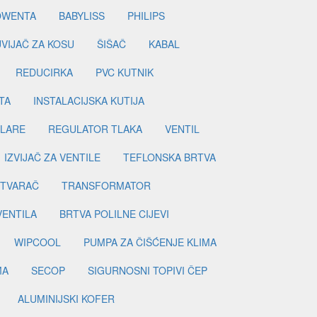
OWENTA
BABYLISS
PHILIPS
UVIJAČ ZA KOSU
ŠIŠAČ
KABAL
REDUCIRKA
PVC KUTNIK
TA
INSTALACIJSKA KUTIJA
ILARE
REGULATOR TLAKA
VENTIL
IZVIJAČ ZA VENTILE
TEFLONSKA BRTVA
ETVARAČ
TRANSFORMATOR
VENTILA
BRTVA POLILNE CIJEVI
WIPCOOL
PUMPA ZA ČIŠĆENJE KLIMA
MA
SECOP
SIGURNOSNI TOPIVI ČEP
ALUMINIJSKI KOFER