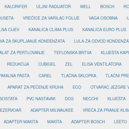
KALORIFER
ULJNI RADIJATOR
WELL
BOSCH
R
RUSETA
VREĆICE ZA VARILAC FOLIJE
VAGA OSOBNA
LNA CIJEV
KANALICA CLIMA PLUS
KANALICA EURO PLUS
VA ZA SKUPLJANJE KONDENZATA
LULA ZA ODVOD KONDENZA
ALAT ZA PERTLOVANJE
TEFLONSKA BRTVA
KLIJEŠTA KAP
REDUKCIJA
CUBIGEL
ZEL
ELISA VENTILATORA
RMALNA PASTA
CAREL
TLAČNA SKLOPKA
TLAČNI PR
APARAT ZA PEČENJE KRUHA
ECO
OTVARAČ JEZGRE 
SOSTATA
PVC NASTAVAK
DCG
NECCHI
KLIJEŠTA
EZERVOAR
ADAPTER MILWAUKEE
VREĆA ZA PRANJE KLI
ADAPTER MAKITA
MAKITA
ADAPTER BOSCH
LEETO