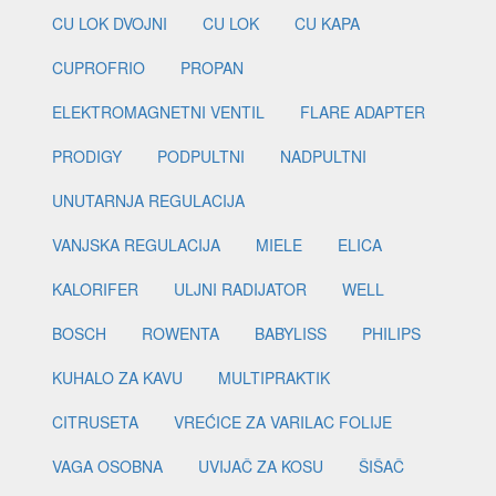
CU LOK DVOJNI
CU LOK
CU KAPA
CUPROFRIO
PROPAN
ELEKTROMAGNETNI VENTIL
FLARE ADAPTER
PRODIGY
PODPULTNI
NADPULTNI
UNUTARNJA REGULACIJA
VANJSKA REGULACIJA
MIELE
ELICA
KALORIFER
ULJNI RADIJATOR
WELL
BOSCH
ROWENTA
BABYLISS
PHILIPS
KUHALO ZA KAVU
MULTIPRAKTIK
CITRUSETA
VREĆICE ZA VARILAC FOLIJE
VAGA OSOBNA
UVIJAČ ZA KOSU
ŠIŠAČ