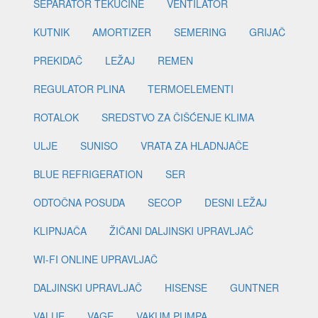
SEPARATOR TEKUĆINE
VENTILATOR
KUTNIK
AMORTIZER
SEMERING
GRIJAČ
PREKIDAČ
LEŽAJ
REMEN
REGULATOR PLINA
TERMOELEMENTI
ROTALOK
SREDSTVO ZA ČIŠĆENJE KLIMA
ULJE
SUNISO
VRATA ZA HLADNJAČE
BLUE REFRIGERATION
SER
ODTOČNA POSUDA
SECOP
DESNI LEŽAJ
KLIPNJAČA
ŽIČANI DALJINSKI UPRAVLJAČ
WI-FI ONLINE UPRAVLJAČ
DALJINSKI UPRAVLJAČ
HISENSE
GUNTNER
VALUE
VAGE
VAKUM PUMPA