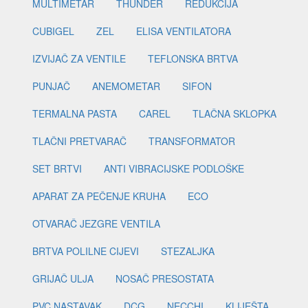
MULTIMETAR
THUNDER
REDUKCIJA
CUBIGEL
ZEL
ELISA VENTILATORA
IZVIJAČ ZA VENTILE
TEFLONSKA BRTVA
PUNJAČ
ANEMOMETAR
SIFON
TERMALNA PASTA
CAREL
TLAČNA SKLOPKA
TLAČNI PRETVARAČ
TRANSFORMATOR
SET BRTVI
ANTI VIBRACIJSKE PODLOŠKE
APARAT ZA PEČENJE KRUHA
ECO
OTVARAČ JEZGRE VENTILA
BRTVA POLILNE CIJEVI
STEZALJKA
GRIJAČ ULJA
NOSAČ PRESOSTATA
PVC NASTAVAK
DCG
NECCHI
KLIJEŠTA