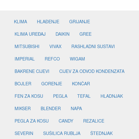
KLIMA
HLAĐENJE
GRIJANJE
KLIMA UREĐAJ
DAIKIN
GREE
MITSUBISHI
VIVAX
RASHLADNI SUSTAVI
IMPERIAL
REFCO
WIGAM
BAKRENE CIJEVI
CIJEV ZA ODVOD KONDENZATA
BOJLER
GORENJE
KONČAR
FEN ZA KOSU
PEGLA
TEFAL
HLADNJAK
MIKSER
BLENDER
NAPA
PEGLA ZA KOSU
CANDY
REZALICE
SEVERIN
SUŠILICA RUBLJA
ŠTEDNJAK