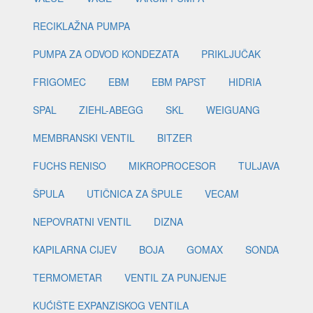
RECIKLAŽNA PUMPA
PUMPA ZA ODVOD KONDEZATA
PRIKLJUČAK
FRIGOMEC
EBM
EBM PAPST
HIDRIA
SPAL
ZIEHL-ABEGG
SKL
WEIGUANG
MEMBRANSKI VENTIL
BITZER
FUCHS RENISO
MIKROPROCESOR
TULJAVA
ŠPULA
UTIČNICA ZA ŠPULE
VECAM
NEPOVRATNI VENTIL
DIZNA
KAPILARNA CIJEV
BOJA
GOMAX
SONDA
TERMOMETAR
VENTIL ZA PUNJENJE
KUĆIŠTE EXPANZISKOG VENTILA