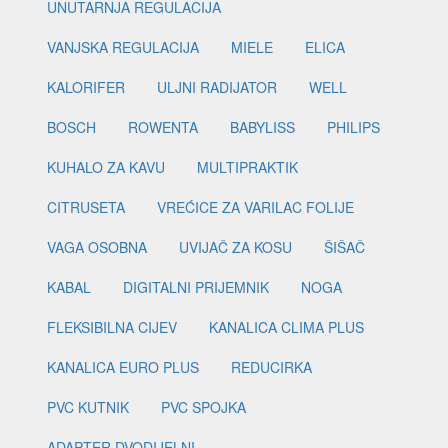
UNUTARNJA REGULACIJA
VANJSKA REGULACIJA
MIELE
ELICA
KALORIFER
ULJNI RADIJATOR
WELL
BOSCH
ROWENTA
BABYLISS
PHILIPS
KUHALO ZA KAVU
MULTIPRAKTIK
CITRUSETA
VREĆICE ZA VARILAC FOLIJE
VAGA OSOBNA
UVIJAČ ZA KOSU
ŠIŠAČ
KABAL
DIGITALNI PRIJEMNIK
NOGA
FLEKSIBILNA CIJEV
KANALICA CLIMA PLUS
KANALICA EURO PLUS
REDUCIRKA
PVC KUTNIK
PVC SPOJKA
ADAPTER DVODIJELNI