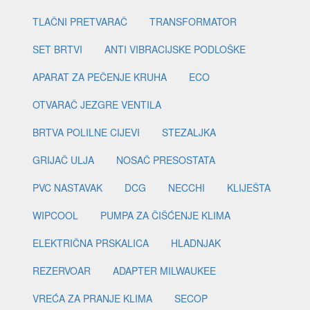
TLAČNI PRETVARAČ
TRANSFORMATOR
SET BRTVI
ANTI VIBRACIJSKE PODLOŠKE
APARAT ZA PEČENJE KRUHA
ECO
OTVARAČ JEZGRE VENTILA
BRTVA POLILNE CIJEVI
STEZALJKA
GRIJAČ ULJA
NOSAČ PRESOSTATA
PVC NASTAVAK
DCG
NECCHI
KLIJEŠTA
WIPCOOL
PUMPA ZA ČIŠĆENJE KLIMA
ELEKTRIČNA PRSKALICA
HLADNJAK
REZERVOAR
ADAPTER MILWAUKEE
VREĆA ZA PRANJE KLIMA
SECOP