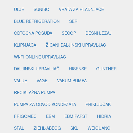
ULJE
SUNISO
VRATA ZA HLADNJAČE
BLUE REFRIGERATION
SER
ODTOČNA POSUDA
SECOP
DESNI LEŽAJ
KLIPNJAČA
ŽIČANI DALJINSKI UPRAVLJAČ
WI-FI ONLINE UPRAVLJAČ
DALJINSKI UPRAVLJAČ
HISENSE
GUNTNER
VALUE
VAGE
VAKUM PUMPA
RECIKLAŽNA PUMPA
PUMPA ZA ODVOD KONDEZATA
PRIKLJUČAK
FRIGOMEC
EBM
EBM PAPST
HIDRIA
SPAL
ZIEHL-ABEGG
SKL
WEIGUANG