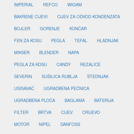
IMPERIAL
REFCO
WIGAM
BAKRENE CIJEVI
CIJEV ZA ODVOD KONDENZATA
BOJLER
GORENJE
KONČAR
FEN ZA KOSU
PEGLA
TEFAL
HLADNJAK
MIKSER
BLENDER
NAPA
PEGLA ZA KOSU
CANDY
REZALICE
SEVERIN
SUŠILICA RUBLJA
ŠTEDNJAK
USISAVAČ
UGRADBENA PEĆNICA
UGRADBENA PLOČA
BAGLAMA
BATERIJA
FILTER
BRTVA
CIJEV
CRIJEVO
MOTOR
NIPEL
DANFOSS