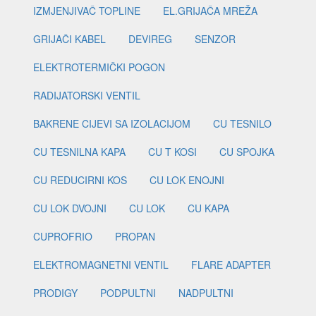
IZMJENJIVAČ TOPLINE
EL.GRIJAČA MREŽA
GRIJAČI KABEL
DEVIREG
SENZOR
ELEKTROTERMIČKI POGON
RADIJATORSKI VENTIL
BAKRENE CIJEVI SA IZOLACIJOM
CU TESNILO
CU TESNILNA KAPA
CU T KOSI
CU SPOJKA
CU REDUCIRNI KOS
CU LOK ENOJNI
CU LOK DVOJNI
CU LOK
CU KAPA
CUPROFRIO
PROPAN
ELEKTROMAGNETNI VENTIL
FLARE ADAPTER
PRODIGY
PODPULTNI
NADPULTNI