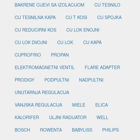
BAKRENE CIJEVI SA IZOLACIJOM
CU TESNILO
CU TESNILNA KAPA
CU T KOSI
CU SPOJKA
CU REDUCIRNI KOS
CU LOK ENOJNI
CU LOK DVOJNI
CU LOK
CU KAPA
CUPROFRIO
PROPAN
ELEKTROMAGNETNI VENTIL
FLARE ADAPTER
PRODIGY
PODPULTNI
NADPULTNI
UNUTARNJA REGULACIJA
VANJSKA REGULACIJA
MIELE
ELICA
KALORIFER
ULJNI RADIJATOR
WELL
BOSCH
ROWENTA
BABYLISS
PHILIPS