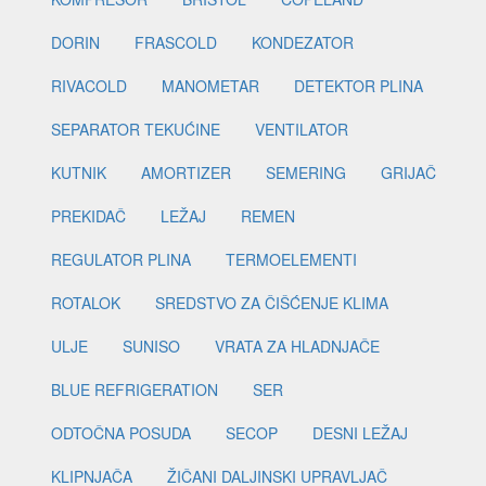
DORIN
FRASCOLD
KONDEZATOR
RIVACOLD
MANOMETAR
DETEKTOR PLINA
SEPARATOR TEKUĆINE
VENTILATOR
KUTNIK
AMORTIZER
SEMERING
GRIJAČ
PREKIDAČ
LEŽAJ
REMEN
REGULATOR PLINA
TERMOELEMENTI
ROTALOK
SREDSTVO ZA ČIŠĆENJE KLIMA
ULJE
SUNISO
VRATA ZA HLADNJAČE
BLUE REFRIGERATION
SER
ODTOČNA POSUDA
SECOP
DESNI LEŽAJ
KLIPNJAČA
ŽIČANI DALJINSKI UPRAVLJAČ