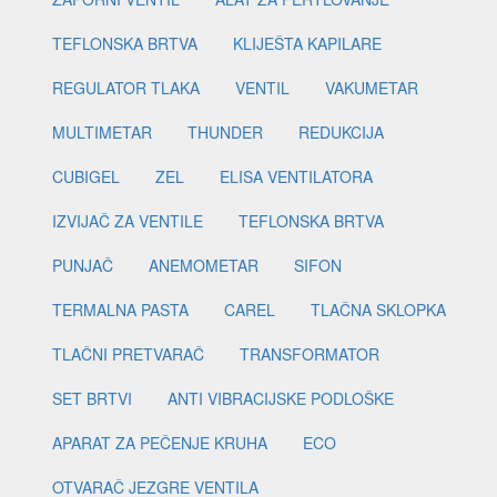
TEFLONSKA BRTVA
KLIJEŠTA KAPILARE
REGULATOR TLAKA
VENTIL
VAKUMETAR
MULTIMETAR
THUNDER
REDUKCIJA
CUBIGEL
ZEL
ELISA VENTILATORA
IZVIJAČ ZA VENTILE
TEFLONSKA BRTVA
PUNJAČ
ANEMOMETAR
SIFON
TERMALNA PASTA
CAREL
TLAČNA SKLOPKA
TLAČNI PRETVARAČ
TRANSFORMATOR
SET BRTVI
ANTI VIBRACIJSKE PODLOŠKE
APARAT ZA PEČENJE KRUHA
ECO
OTVARAČ JEZGRE VENTILA