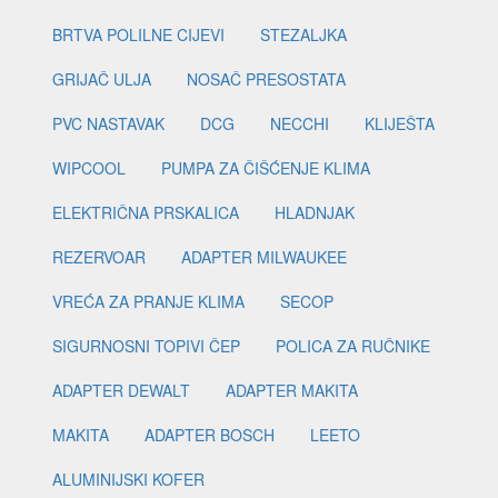
BRTVA POLILNE CIJEVI
STEZALJKA
GRIJAČ ULJA
NOSAČ PRESOSTATA
PVC NASTAVAK
DCG
NECCHI
KLIJEŠTA
WIPCOOL
PUMPA ZA ČIŠĆENJE KLIMA
ELEKTRIČNA PRSKALICA
HLADNJAK
REZERVOAR
ADAPTER MILWAUKEE
VREĆA ZA PRANJE KLIMA
SECOP
SIGURNOSNI TOPIVI ČEP
POLICA ZA RUČNIKE
ADAPTER DEWALT
ADAPTER MAKITA
MAKITA
ADAPTER BOSCH
LEETO
ALUMINIJSKI KOFER