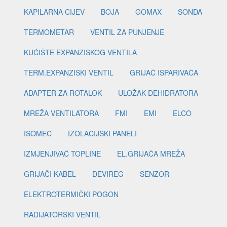
KAPILARNA CIJEV
BOJA
GOMAX
SONDA
TERMOMETAR
VENTIL ZA PUNJENJE
KUĆIŠTE EXPANZISKOG VENTILA
TERM.EXPANZISKI VENTIL
GRIJAČ ISPARIVAČA
ADAPTER ZA ROTALOK
ULOŽAK DEHIDRATORA
MREŽA VENTILATORA
FMI
EMI
ELCO
ISOMEC
IZOLACIJSKI PANELI
IZMJENJIVAČ TOPLINE
EL.GRIJAČA MREŽA
GRIJAČI KABEL
DEVIREG
SENZOR
ELEKTROTERMIČKI POGON
RADIJATORSKI VENTIL