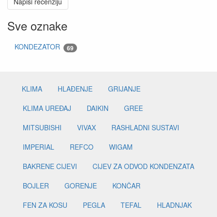
Napiši recenziju
Sve oznake
KONDEZATOR
69
KLIMA
HLAĐENJE
GRIJANJE
KLIMA UREĐAJ
DAIKIN
GREE
MITSUBISHI
VIVAX
RASHLADNI SUSTAVI
IMPERIAL
REFCO
WIGAM
BAKRENE CIJEVI
CIJEV ZA ODVOD KONDENZATA
BOJLER
GORENJE
KONČAR
FEN ZA KOSU
PEGLA
TEFAL
HLADNJAK