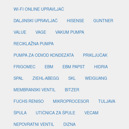
WI-FI ONLINE UPRAVLJAČ
DALJINSKI UPRAVLJAČ
HISENSE
GUNTNER
VALUE
VAGE
VAKUM PUMPA
RECIKLAŽNA PUMPA
PUMPA ZA ODVOD KONDEZATA
PRIKLJUČAK
FRIGOMEC
EBM
EBM PAPST
HIDRIA
SPAL
ZIEHL-ABEGG
SKL
WEIGUANG
MEMBRANSKI VENTIL
BITZER
FUCHS RENISO
MIKROPROCESOR
TULJAVA
ŠPULA
UTIČNICA ZA ŠPULE
VECAM
NEPOVRATNI VENTIL
DIZNA